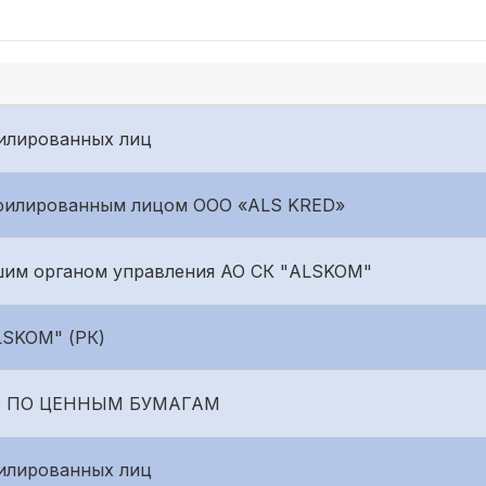
филированных лиц
ффилированным лицом ООО «ALS KRED»
шим органом управления АО СК "ALSKOM"
LSKOM" (РК)
 ПО ЦЕННЫМ БУМАГАМ
филированных лиц