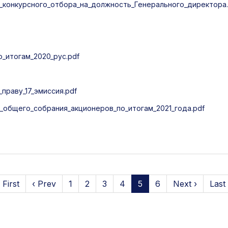
конкурсного_отбора_на_должность_Генерального_директора.
итогам_2020_рус.pdf
раву_17_эмиссия.pdf
общего_собрания_акционеров_по_итогам_2021_года.pdf
 First
‹ Prev
1
2
3
4
5
6
Next ›
Last