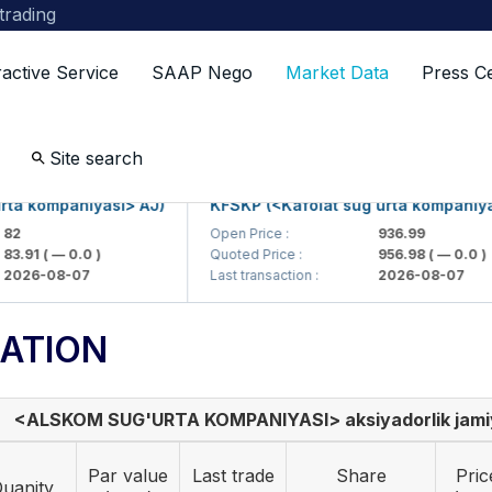
 trading
ractive Service
SAAP Nego
Market Data
Press C
Site search
 kompaniyasi> AJ)
KFSKP (<Kafolat sug'urta kompaniyasi>
Open Price :
936.99
.91
( — 0.0 )
Quoted Price :
956.98
( — 0.0 )
26-08-07
Last transaction :
2026-08-07
ATION
<ALSKOM SUG'URTA KOMPANIYASI> aksiyadorlik jami
Par value
Last trade
Share
Pric
uanity