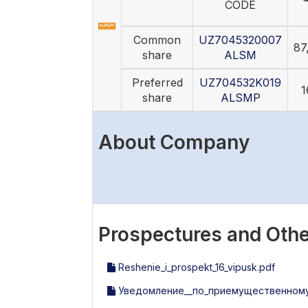
CODE
Common
UZ7045320007
87
share
ALSM
Preferred
UZ704532K019
1
share
ALSMP
About Company
Prospectures and Othe
Reshenie_i_prospekt_16_vipusk.pdf
Уведомление__по_приемущественному_