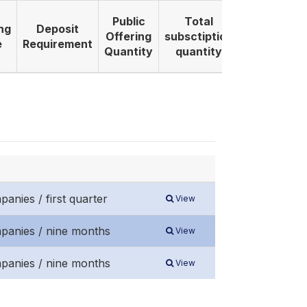
Public
Total
ng
Deposit
Listing
Offering
subsctiption
e
Requirement
Date
Quantity
quantity
anies / first quarter
View
mpanies / nine months
View
mpanies / nine months
View