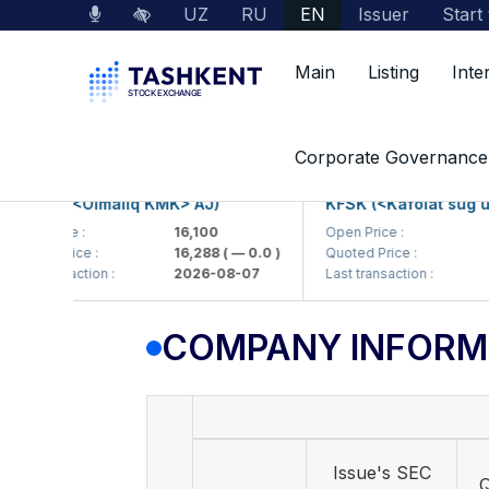
UZ
RU
EN
Issuer
Start
Main
Listing
Inte
Market Data
Company Information
Corporate Governance
MKP (<Olmaliq KMK> AJ)
KFSK (<Kafolat sug'urta
en Price :
16,100
Open Price :
82
oted Price :
16,288
( — 0.0 )
Quoted Price :
83
t transaction :
2026-08-07
Last transaction :
20
COMPANY INFORM
Issue's SEC
Q