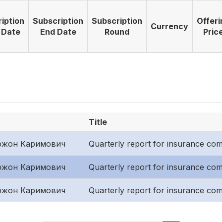
iption
Subscription
Subscription
Offeri
Currency
 Date
End Date
Round
Pric
Title
ржон Каримович
Quarterly report for insurance comp
ржон Каримович
Quarterly report for insurance co
ржон Каримович
Quarterly report for insurance co