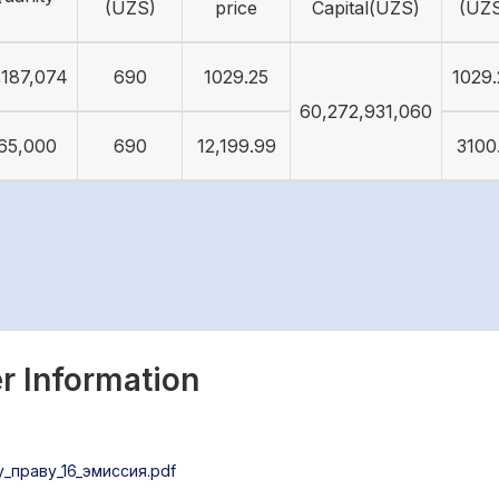
(UZS)
price
Capital(UZS)
(UZ
,187,074
690
1029.25
1029.
60,272,931,060
65,000
690
12,199.99
3100
r Information
праву_16_эмиссия.pdf