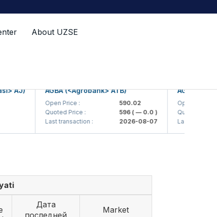
enter
About UZSE
 AJ)
AGBA (<Agrobank> ATB)
AGBAP (<Agrob
Open Price :
590.02
Open Price :
Quoted Price :
596
( — 0.0 )
Quoted Price :
Last transaction :
2026-08-07
Last transaction :
yati
Дата
e
Market
последней