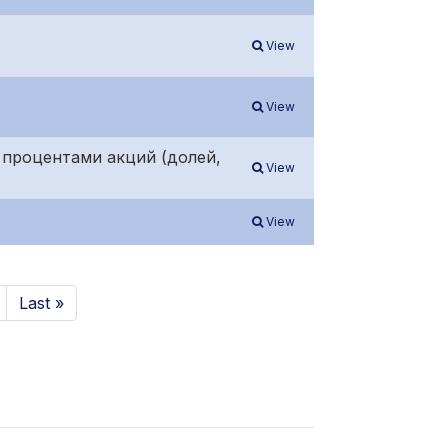
View
View
 процентами акций (долей,
View
View
Last »