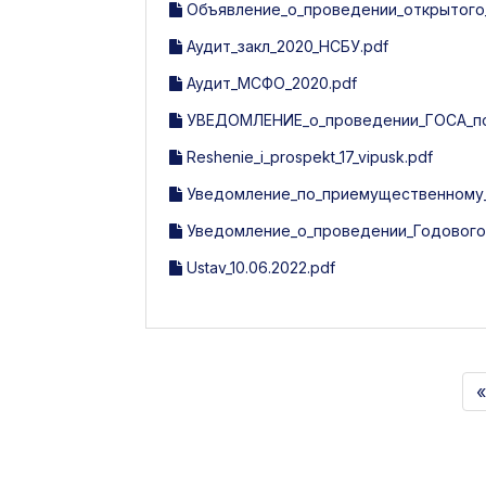
Объявление_о_проведении_открытого_
Аудит_закл_2020_НСБУ.pdf
Аудит_МСФО_2020.pdf
УВЕДОМЛЕНИЕ_о_проведении_ГОСА_по_
Reshenie_i_prospekt_17_vipusk.pdf
Уведомление_по_приемущественному_п
Уведомление_о_проведении_Годового_
Ustav_10.06.2022.pdf
«