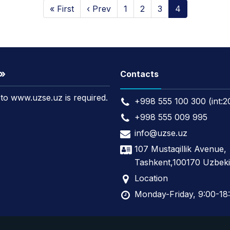
« First
‹ Prev
1
2
3
4
t»
Contacts
k to www.uzse.uz is required.
+998 555 100 300 (int:2
+998 555 009 995
info@uzse.uz
107 Mustaqillik Avenue,
Tashkent,100170 Uzbeki
Location
Monday-Friday, 9:00-18