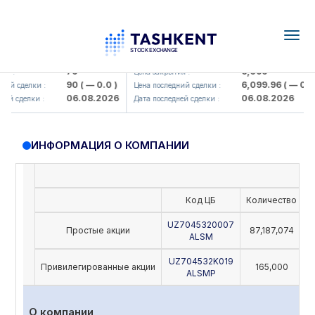
Togg
navig
amkorbank> ATB)
UZMK (<O'zmetkombinat> AJ)
79
6,099
я :
Цена закрытия :
90
( — 0.0 )
6,099.96
( — 0.0 )
ий сделки :
Цена последний сделки :
06.08.2026
06.08.2026
й сделки :
Дата последней сделки :
ИНФОРМАЦИЯ О КОМПАНИИ
Код ЦБ
Количество
Н
UZ7045320007
Простые акции
87,187,074
ALSM
UZ704532K019
Привилегированные акции
165,000
ALSMP
О компании