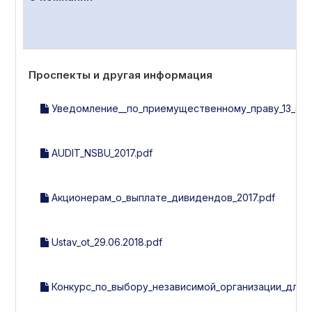
Проспекты и другая информация
Уведомление__по_приемущественному_праву_13_эми
AUDIT_NSBU_2017.pdf
Акционерам_о_выплате_дивидендов_2017.pdf
Ustav_ot_29.06.2018.pdf
Конкурс_по_выбору_независимой_организации_для_