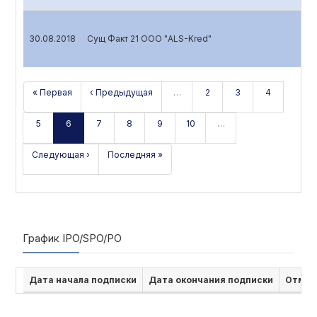
30.08.2018
Сущ Факт 21 ООО "ALS-Kred"
« Первая
‹ Предыдущая
…
2
3
4
5
6
7
8
9
10
…
Следующая ›
Последняя »
График IPO/SPO/PO
Дата начала подписки
Дата окончания подписки
Отмен