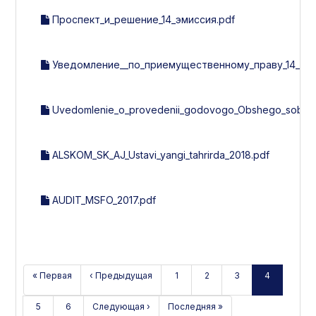
Проспект_и_решение_14_эмиссия.pdf
Уведомление__по_приемущественному_праву_14_эми
Uvedomlenie_o_provedenii_godovogo_Obshego_sobran
ALSKOM_SK_AJ_Ustavi_yangi_tahrirda_2018.pdf
AUDIT_MSFO_2017.pdf
« Первая
‹ Предыдущая
1
2
3
4
5
6
Следующая ›
Последняя »