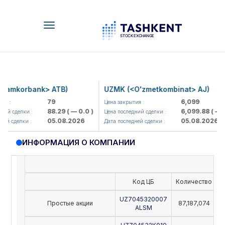
Toggle
navigation
amkorbank> ATB)
UZMK (<O'zmetkombinat> AJ)
79
6,099
я :
Цена закрытия :
88.29
( — 0.0 )
6,099.88
( — 0.
ий сделки :
Цена последний сделки :
05.08.2026
05.08.2026
ей сделки :
Дата последней сделки :
ИНФОРМАЦИЯ О КОМПАНИИ
Код ЦБ
Количество
Н
UZ7045320007
Простые акции
87,187,074
ALSM