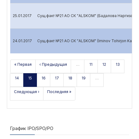
25.01.2017
Сущ.факт №21 АО СК "ALSKOM" (Бадалова Наргиза М
24.01.2017
Сущ.факт №21 АО СК "ALSKOM" (Iminov Tohirjon Karimo
« Первая
‹ Предыдущая
…
11
12
13
14
15
16
17
18
19
…
Следующая ›
Последняя »
График IPO/SPO/PO