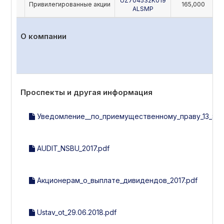
UZ704532K019
Привилегированные акции
165,000
ALSMP
О компании
Проспекты и другая информация
Уведомление__по_приемущественному_праву_13_эми
AUDIT_NSBU_2017.pdf
Акционерам_о_выплате_дивидендов_2017.pdf
Ustav_ot_29.06.2018.pdf