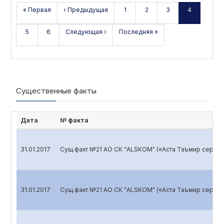
« Первая
‹ Предыдущая
1
2
3
4
5
6
Следующая ›
Последняя »
Существенные факты
Дата
№ факта
31.01.2017
Сущ.факт №21 АО СК "ALSKOM" («Аста Таъмир серви
31.01.2017
Сущ.факт №21 АО СК "ALSKOM" («Аста Таъмир серви