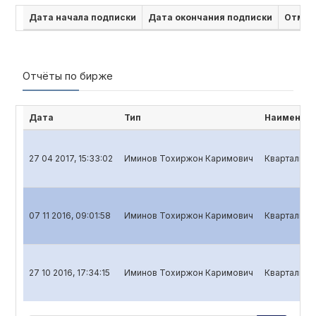
Дата начала подписки
Дата окончания подписки
Отмен
Отчёты по бирже
Дата
Тип
Наименова
27 04 2017, 15:33:02
Иминов Тохиржон Каримович
Квартальный
07 11 2016, 09:01:58
Иминов Тохиржон Каримович
Квартальный
27 10 2016, 17:34:15
Иминов Тохиржон Каримович
Квартальный