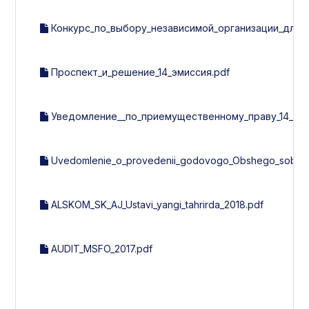
Конкурс_по_выбору_независимой_организации_для_
Проспект_и_решение_14_эмиссия.pdf
Уведомление__по_приемущественному_праву_14_эми
Uvedomlenie_o_provedenii_godovogo_Obshego_sobran
ALSKOM_SK_AJ_Ustavi_yangi_tahrirda_2018.pdf
AUDIT_MSFO_2017.pdf