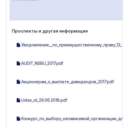
Проспекты и другая информация
Уведомление__по_приемущественному_праву_13_эми
AUDIT_NSBU_2017.pdf
Акционерам_о_выплате_дивидендов_2017.pdf
Ustav_ot_29.06.2018.pdf
Конкурс_по_выбору_независимой_организации_для_