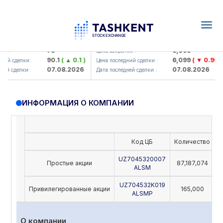
Togg
navig
amkorbank> ATB)
UZMK (<O'zmetkombinat> AJ)
79
6,099
я :
Цена закрытия :
90.1
( ▲ 0.1 )
6,099
( ▼ 0.96 )
ий сделки :
Цена последний сделки :
07.08.2026
07.08.2026
ей сделки :
Дата последней сделки :
ИНФОРМАЦИЯ О КОМПАНИИ
Код ЦБ
Количество
Н
UZ7045320007
Простые акции
87,187,074
ALSM
UZ704532K019
Привилегированные акции
165,000
ALSMP
О компании