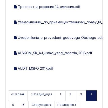
Проспект_и_решение_14_эмиссия.pdf
Уведомление__по_приемущественному_праву_14_эми
Uvedomlenie_o_provedenii_godovogo_Obshego_sobran
ALSKOM_SK_AJ_Ustavi_yangi_tahrirda_2018.pdf
AUDIT_MSFO_2017.pdf
« Первая
‹ Предыдущая
1
2
3
4
5
6
Следующая ›
Последняя »