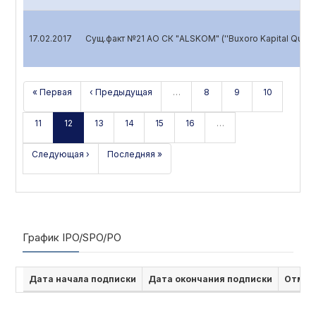
17.02.2017
Сущ.факт №21 АО СК "ALSKOM" (''Buxoro Kapital Qurilish
« Первая
‹ Предыдущая
…
8
9
10
11
12
13
14
15
16
…
Следующая ›
Последняя »
График IPO/SPO/PO
Дата начала подписки
Дата окончания подписки
Отмен