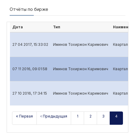
Отчёты по бирже
Дата
Тип
Наименова
27 04 2017, 15:33:02
Иминов Тохиржон Каримович
Квартальный
07 11 2016, 09:01:58
Иминов Тохиржон Каримович
Квартальный
27 10 2016, 17:34:15
Иминов Тохиржон Каримович
Квартальный
« Первая
‹ Предыдущая
1
2
3
4