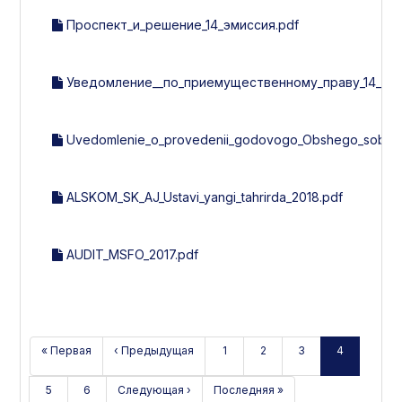
Проспект_и_решение_14_эмиссия.pdf
Уведомление__по_приемущественному_праву_14_эми
Uvedomlenie_o_provedenii_godovogo_Obshego_sobran
ALSKOM_SK_AJ_Ustavi_yangi_tahrirda_2018.pdf
AUDIT_MSFO_2017.pdf
« Первая
‹ Предыдущая
1
2
3
4
5
6
Следующая ›
Последняя »