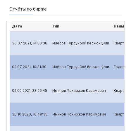
Отчёты по бирже
Дата
Тип
Наимено
30 07 2021, 14:50:38
Илёсов Турсунбой Ғиёсжон ўғли
Квартальн
02 07 2021, 10:31:30
Илёсов Турсунбой Ғиёсжон ўғли
Годовой о
02 05 2021, 23:26:45
Иминов Тохиржон Каримович
Кварталь
30 10 2020, 16:49:35
Иминов Тохиржон Каримович
Квартальн