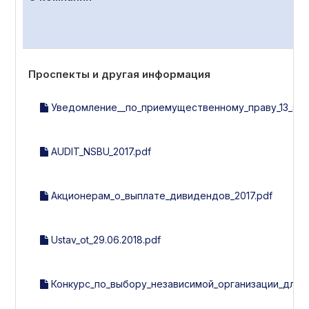
Проспекты и другая информация
Уведомление__по_приемущественному_праву_13_эми
AUDIT_NSBU_2017.pdf
Акционерам_о_выплате_дивидендов_2017.pdf
Ustav_ot_29.06.2018.pdf
Конкурс_по_выбору_независимой_организации_для_