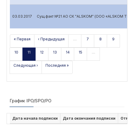
03.03.2017
Сущ.факт №21 АО СК "ALSKOM" (ООО «ALSKOM TRAN
« Первая
‹ Предыдущая
…
7
8
9
10
11
12
13
14
15
…
Следующая ›
Последняя »
График IPO/SPO/PO
Дата начала подписки
Дата окончания подписки
Отмен