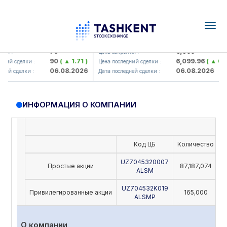
Togg
navig
Hamkorbank> ATB)
UZMK (<O'zmetkombinat> AJ)
79
6,099
я :
Цена закрытия :
90
( ▲ 1.71 )
6,099.96
( ▲ 0.08
ний сделки :
Цена последний сделки :
06.08.2026
06.08.2026
ей сделки :
Дата последней сделки :
ИНФОРМАЦИЯ О КОМПАНИИ
Код ЦБ
Количество
Н
UZ7045320007
Простые акции
87,187,074
ALSM
UZ704532K019
Привилегированные акции
165,000
ALSMP
О компании