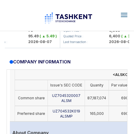
Togg
navig
amkorbank> ATB)
UZMK (<O'zmetkombinat> AJ)
79
6,099
Open Price :
95.49
( ▲ 5.49 )
6,400
( ▲ 300.
Quoted Price :
2026-08-07
2026-08-07
n :
Last transaction :
COMPANY INFORMATION
<ALSKOM S
Issue's SEC CODE
Quanity
Par value (U
UZ7045320007
Common share
87,187,074
690
ALSM
UZ704532K019
Preferred share
165,000
690
ALSMP
About Company