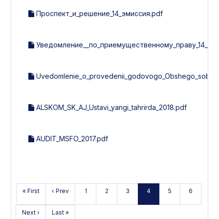
Проспект_и_решение_14_эмиссия.pdf
Уведомление__по_приемущественному_праву_14_эми
Uvedomlenie_o_provedenii_godovogo_Obshego_sobran
ALSKOM_SK_AJ_Ustavi_yangi_tahrirda_2018.pdf
AUDIT_MSFO_2017.pdf
« First
‹ Prev
1
2
3
4
5
6
Next ›
Last »