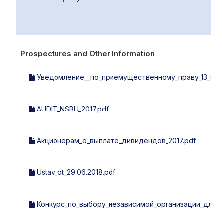
Prospectures and Other Information
Уведомление__по_приемущественному_праву_13_эми
AUDIT_NSBU_2017.pdf
Акционерам_о_выплате_дивидендов_2017.pdf
Ustav_ot_29.06.2018.pdf
Конкурс_по_выбору_независимой_организации_для_