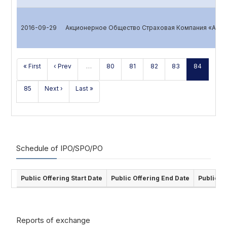
2016-09-29
Акционерное Общество Страховая Компания «ALSK
« First
‹ Prev
…
80
81
82
83
84
85
Next ›
Last »
Schedule of IPO/SPO/PO
Public Offering Start Date
Public Offering End Date
Public O
Reports of exchange