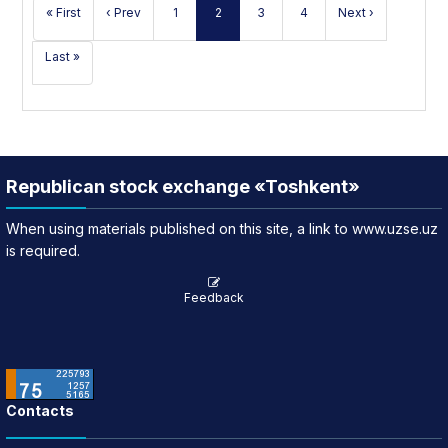
« First
‹ Prev
1
2
3
4
Next ›
Last »
Republican stock exchange «Toshkent»
When using materials published on this site, a link to www.uzse.uz
is required.
Feedback
Contacts