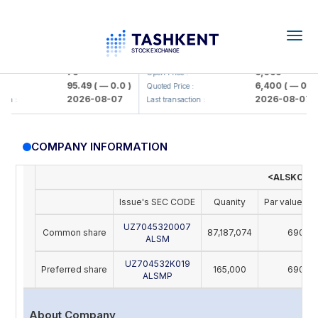
Togg
navig
amkorbank> ATB)
UZMK (<O'zmetkombinat> AJ)
79
6,099
Open Price :
95.49
( — 0.0 )
6,400
( — 0.0 )
Quoted Price :
2026-08-07
2026-08-07
n :
Last transaction :
COMPANY INFORMATION
<ALSKOM S
Issue's SEC CODE
Quanity
Par value (U
UZ7045320007
Common share
87,187,074
690
ALSM
UZ704532K019
Preferred share
165,000
690
ALSMP
About Company