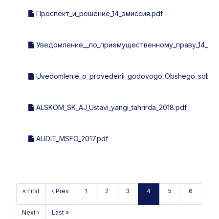
Проспект_и_решение_14_эмиссия.pdf
Уведомление__по_приемущественному_праву_14_эми
Uvedomlenie_o_provedenii_godovogo_Obshego_sobran
ALSKOM_SK_AJ_Ustavi_yangi_tahrirda_2018.pdf
AUDIT_MSFO_2017.pdf
« First
‹ Prev
1
2
3
4
5
6
Next ›
Last »