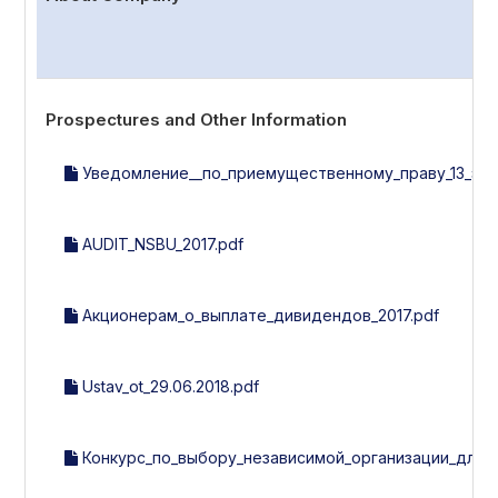
Prospectures and Other Information
Уведомление__по_приемущественному_праву_13_эми
AUDIT_NSBU_2017.pdf
Акционерам_о_выплате_дивидендов_2017.pdf
Ustav_ot_29.06.2018.pdf
Конкурс_по_выбору_независимой_организации_для_