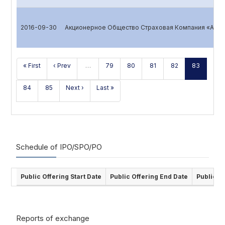
2016-09-30
Акционерное Общество Страховая Компания «ALSK
« First
‹ Prev
…
79
80
81
82
83
84
85
Next ›
Last »
Schedule of IPO/SPO/PO
Public Offering Start Date
Public Offering End Date
Public O
Reports of exchange