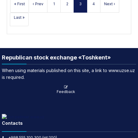
« First
‹ Prev
1
2
3
4
Next ›
Last »
Republican stock exchange «Toshkent»
When using materials published on this site, a link to www.uzse.uz
is required.
Feedback
Contacts
+998 555 100 300 (int:200)