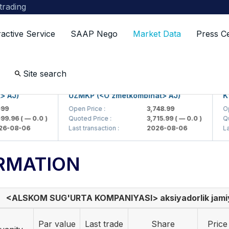
 trading
ractive Service
SAAP Nego
Market Data
Press C
Site search
J)
UZMKP (<O'zmetkombinat> AJ)
KVTS
Open Price :
3,748.99
Open P
.96
( — 0.0 )
Quoted Price :
3,715.99
( — 0.0 )
Quoted
08-06
Last transaction :
2026-08-06
Last t
RMATION
<ALSKOM SUG'URTA KOMPANIYASI> aksiyadorlik jami
Par value
Last trade
Share
Price