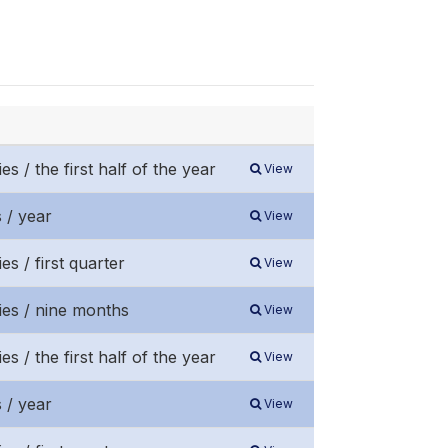
 / the first half of the year
View
 / year
View
s / first quarter
View
ies / nine months
View
 / the first half of the year
View
 / year
View