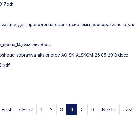
17.pdf
низации_для_проведения_оценки_системы_корпоративного_упр
праву_14_эмиссия.docx
bshego_sobraniya_aksionerov_AO_SK_ALSKOM_26_05_2018.docx
8.pdf
 First
‹ Prev
1
2
3
4
5
6
Next ›
Last