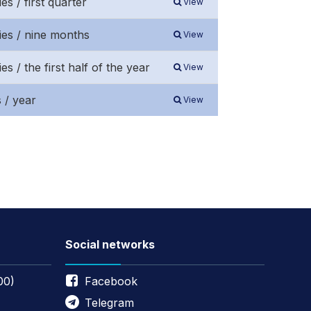
s / first quarter
View
ies / nine months
View
 / the first half of the year
View
 / year
View
Social networks
00)
Facebook
Telegram