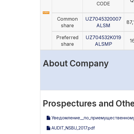
Q
CODE
Common
UZ7045320007
87,
share
ALSM
Preferred
UZ704532K019
1
share
ALSMP
About Company
Prospectures and Othe
Уведомление__по_приемущественному_
AUDIT_NSBU_2017.pdf