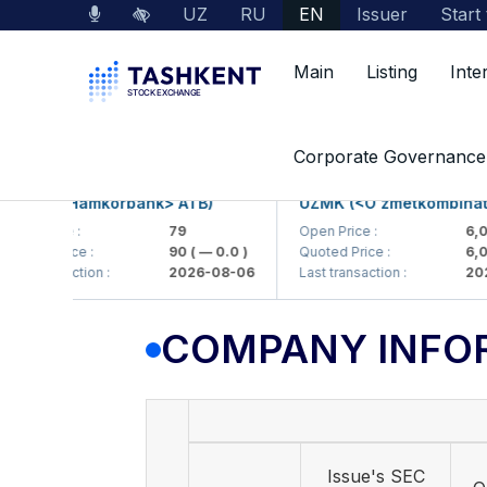
UZ
RU
EN
Issuer
Start
Main
Listing
Inte
Market Data
Company Information
Corporate Governance
KB (<Hamkorbank> ATB)
UZMK (<O'zmetkombinat> A
n Price :
79
Open Price :
6,099
ted Price :
90
( — 0.0 )
Quoted Price :
6,099
 transaction :
2026-08-06
Last transaction :
2026-
COMPANY INFO
Issue's SEC