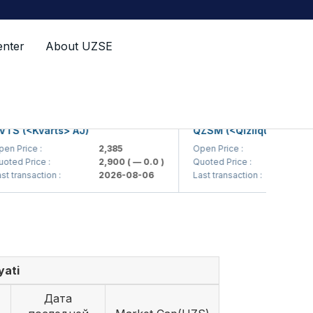
enter
About UZSE
 (<Kvarts> AJ)
QZSM (<Qizilqumsement> A
rice :
2,385
Open Price :
1,208
 Price :
2,900
( — 0.0 )
Quoted Price :
1,200
ransaction :
2026-08-06
Last transaction :
2026-
yati
Дата