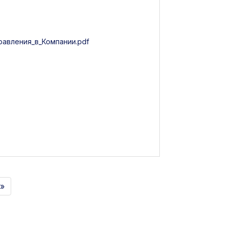
авления_в_Компании.pdf
 »