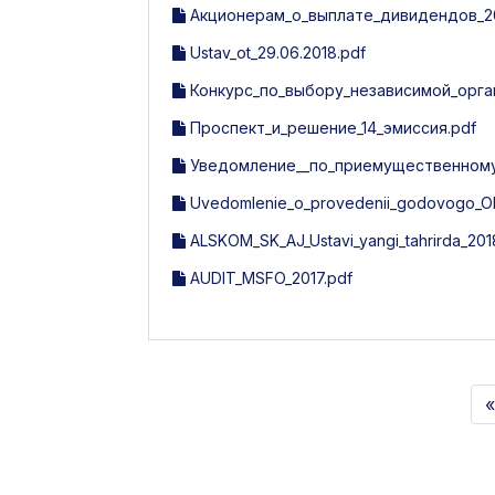
Акционерам_о_выплате_дивидендов_20
Ustav_ot_29.06.2018.pdf
Конкурс_по_выбору_независимой_орга
Проспект_и_решение_14_эмиссия.pdf
Уведомление__по_приемущественному_
Uvedomlenie_o_provedenii_godovogo_O
ALSKOM_SK_AJ_Ustavi_yangi_tahrirda_201
AUDIT_MSFO_2017.pdf
«