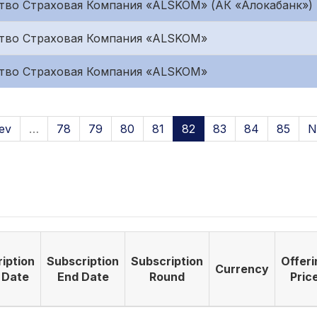
во Страховая Компания «ALSKOM» (АК «Алокабанк»)
тво Страховая Компания «ALSKOM»
тво Страховая Компания «ALSKOM»
ev
…
78
79
80
81
82
83
84
85
N
iption
Subscription
Subscription
Offeri
Currency
 Date
End Date
Round
Pric