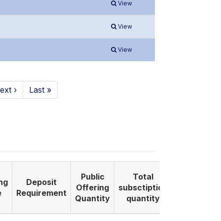
View
View
View
ext ›
Last »
Public
Total
ng
Deposit
Listing
Offering
subsctiption
e
Requirement
Date
Quantity
quantity