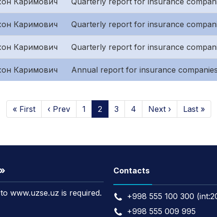
он Каримович
Quarterly report for insurance companie
он Каримович
Quarterly report for insurance compan
он Каримович
Quarterly report for insurance companies
он Каримович
Annual report for insurance companies
« First
‹ Prev
1
2
3
4
Next ›
Last »
t»
Contacts
k to www.uzse.uz is required.
+998 555 100 300 (int:2
+998 555 009 995