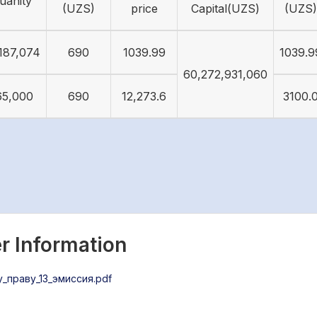
uanity
(UZS)
price
Capital(UZS)
(UZS)
187,074
690
1039.99
1039.9
60,272,931,060
65,000
690
12,273.6
3100.
r Information
праву_13_эмиссия.pdf