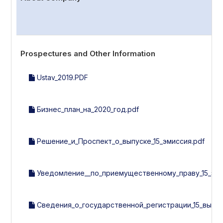
Prospectures and Other Information
Ustav_2019.PDF
Бизнес_план_на_2020_год.pdf
Решение_и_Проспект_о_выпуске_15_эмиссия.pdf
Уведомление__по_приемущественному_праву_15_эми
Сведения_о_государственной_регистрации_15_выпу