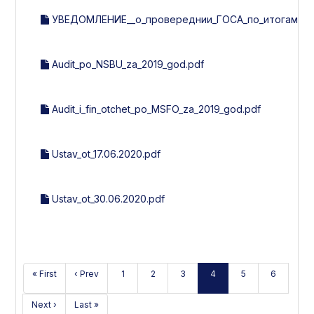
УВЕДОМЛЕНИЕ__о_провереднии_ГОСА_по_итогам_201
Audit_po_NSBU_za_2019_god.pdf
Audit_i_fin_otchet_po_MSFO_za_2019_god.pdf
Ustav_ot_17.06.2020.pdf
Ustav_ot_30.06.2020.pdf
« First
‹ Prev
1
2
3
4
5
6
Next ›
Last »