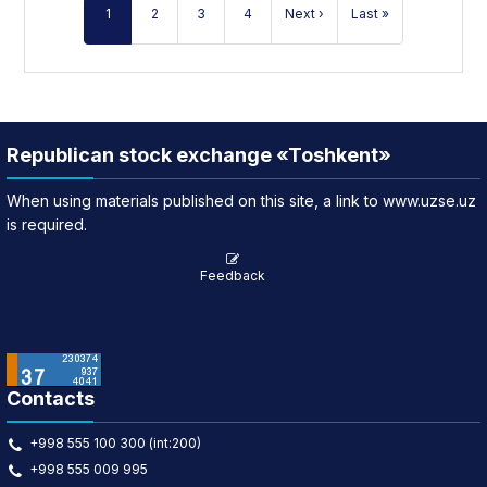
1
2
3
4
Next ›
Last »
Republican stock exchange «Toshkent»
When using materials published on this site, a link to www.uzse.uz
is required.
Feedback
Contacts
+998 555 100 300 (int:200)
+998 555 009 995