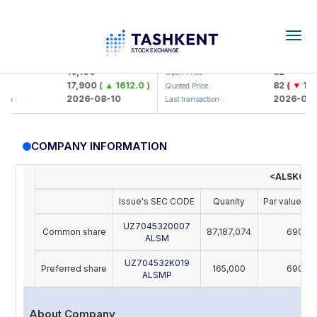
Togg
navig
Olmaliq KMK> AJ)
KFSK (<Kafolat sug'urta kompan
16,100
82
Open Price :
17,900
( ▲ 1612.0 )
82
( ▼ 1.91 
Quoted Price :
2026-08-10
2026-08-1
n :
Last transaction :
COMPANY INFORMATION
<ALSKOM S
Issue's SEC CODE
Quanity
Par value (U
UZ7045320007
Common share
87,187,074
690
ALSM
UZ704532K019
Preferred share
165,000
690
ALSMP
About Company