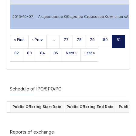
2016-10-07
Акционерное Общество Страховая Компания «ALSK
« First
‹ Prev
…
77
78
79
80
81
82
83
84
85
Next ›
Last »
Schedule of IPO/SPO/PO
Public Offering Start Date
Public Offering End Date
Public O
Reports of exchange