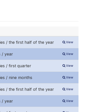
 / the first half of the year
View
 / year
View
s / first quarter
View
ies / nine months
View
 / the first half of the year
View
 / year
View