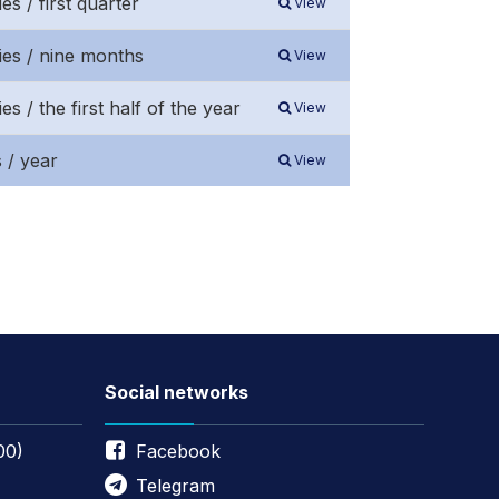
s / first quarter
View
ies / nine months
View
 / the first half of the year
View
 / year
View
Social networks
00)
Facebook
Telegram