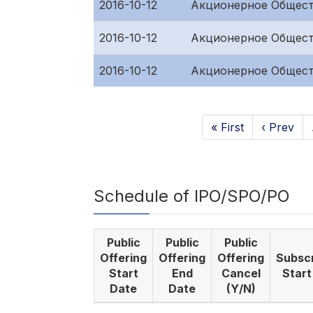
2016-10-12
Акционерное Общест
2016-10-12
Акционерное Общест
2016-10-12
Акционерное Общест
« First
‹ Prev
Schedule of IPO/SPO/PO
Public
Public
Public
Offering
Offering
Offering
Subscr
Start
End
Cancel
Start
Date
Date
(Y/N)