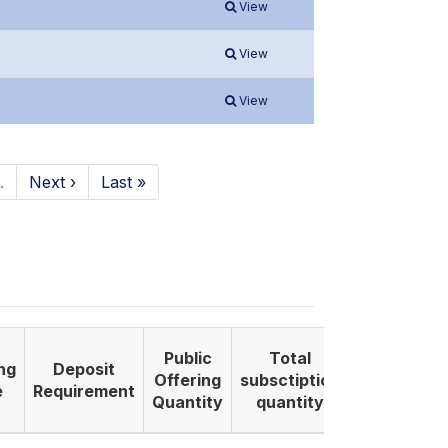
View
View
View
…
Next ›
Last »
Public
Total
ng
Deposit
Listing
Offering
subsctiption
e
Requirement
Date
Quantity
quantity