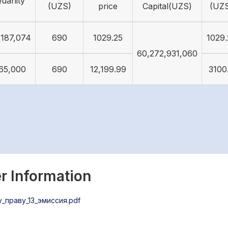
uanity
(UZS)
price
Capital(UZS)
(UZ
,187,074
690
1029.25
1029.
60,272,931,060
65,000
690
12,199.99
3100
r Information
праву_13_эмиссия.pdf