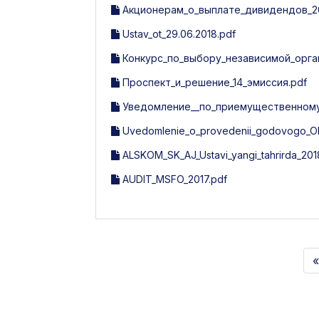
Акционерам_о_выплате_дивидендов_20
Ustav_ot_29.06.2018.pdf
Конкурс_по_выбору_независимой_орга
Проспект_и_решение_14_эмиссия.pdf
Уведомление__по_приемущественному_
Uvedomlenie_o_provedenii_godovogo_O
ALSKOM_SK_AJ_Ustavi_yangi_tahrirda_201
AUDIT_MSFO_2017.pdf
«