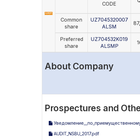
Q
CODE
Common
UZ7045320007
87
share
ALSM
Preferred
UZ704532K019
1
share
ALSMP
About Company
Prospectures and Othe
Уведомление__по_приемущественному_
AUDIT_NSBU_2017.pdf