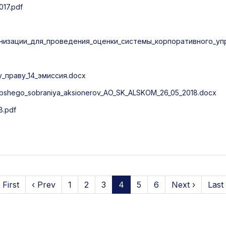
17.pdf
низации_для_проведения_оценки_системы_корпоративного_упр
праву_14_эмиссия.docx
bshego_sobraniya_aksionerov_AO_SK_ALSKOM_26_05_2018.docx
8.pdf
 First
‹ Prev
1
2
3
4
5
6
Next ›
Last