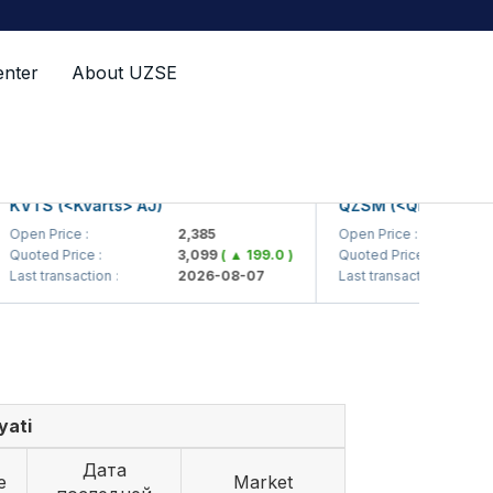
enter
About UZSE
VTS (<Kvarts> AJ)
QZSM (<Qizilqumsemen
en Price :
2,385
Open Price :
1
oted Price :
3,099
( ▲ 199.0 )
Quoted Price :
1
st transaction :
2026-08-07
Last transaction :
2
yati
Дата
e
Market