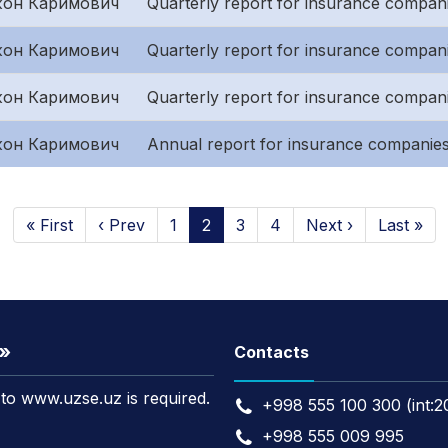
он Каримович
Quarterly report for insurance companie
он Каримович
Quarterly report for insurance compan
он Каримович
Quarterly report for insurance companies
он Каримович
Annual report for insurance companies
« First
‹ Prev
1
2
3
4
Next ›
Last »
t»
Contacts
k to www.uzse.uz is required.
+998 555 100 300 (int:2
+998 555 009 995