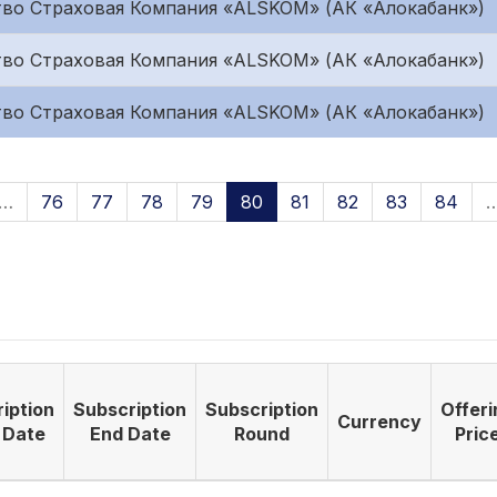
во Страховая Компания «ALSKOM» (АК «Алокабанк»)
во Страховая Компания «ALSKOM» (АК «Алокабанк»)
во Страховая Компания «ALSKOM» (АК «Алокабанк»)
…
76
77
78
79
80
81
82
83
84
iption
Subscription
Subscription
Offeri
Currency
 Date
End Date
Round
Pric