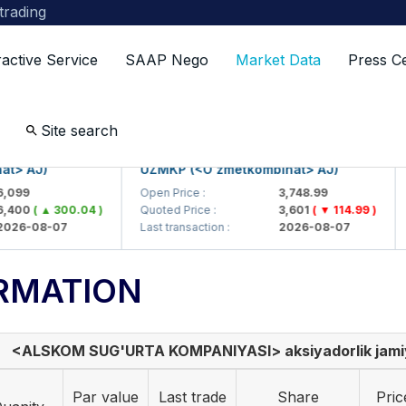
 trading
ractive Service
SAAP Nego
Market Data
Press C
Site search
 AJ)
UZMKP (<O'zmetkombinat> AJ)
K
99
Open Price :
3,748.99
Op
00
( ▲ 300.04 )
Quoted Price :
3,601
( ▼ 114.99 )
Qu
6-08-07
Last transaction :
2026-08-07
La
RMATION
<ALSKOM SUG'URTA KOMPANIYASI> aksiyadorlik jami
Par value
Last trade
Share
Pric