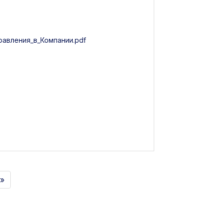
авления_в_Компании.pdf
 »