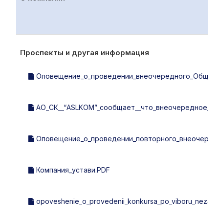
Проспекты и другая информация
Оповещение_о_проведении_внеочередного_Общего_с
АО_СК__“ASLKOM”_сообщает__что_внеочередное_об
Оповещение_о_проведении_повторного_внеочередно
Компания_устави.PDF
opoveshenie_o_provedenii_konkursa_po_viboru_nezavisi