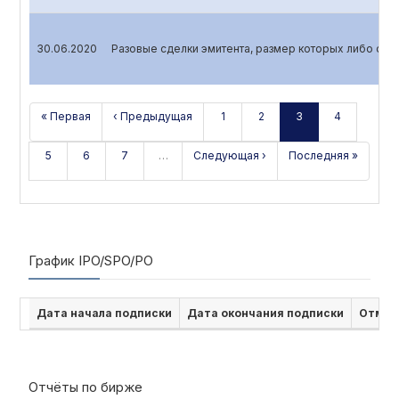
30.06.2020
Разовые сделки эмитента, размер которых либо сто
« Первая
‹ Предыдущая
1
2
3
4
5
6
7
…
Следующая ›
Последняя »
График IPO/SPO/PO
Дата начала подписки
Дата окончания подписки
Отмен
Отчёты по бирже