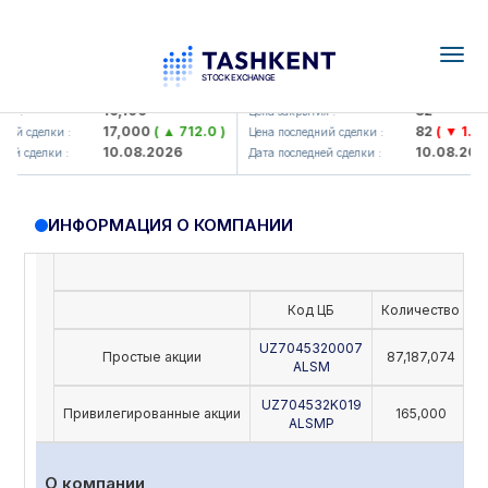
Togg
navig
Olmaliq KMK> AJ)
KFSK (<Kafolat sug'urta kompan
16,100
82
я :
Цена закрытия :
17,000
( ▲ 712.0 )
82
( ▼ 1.91 )
ий сделки :
Цена последний сделки :
10.08.2026
10.08.2026
й сделки :
Дата последней сделки :
ИНФОРМАЦИЯ О КОМПАНИИ
Код ЦБ
Количество
Н
UZ7045320007
Простые акции
87,187,074
ALSM
UZ704532K019
Привилегированные акции
165,000
ALSMP
О компании