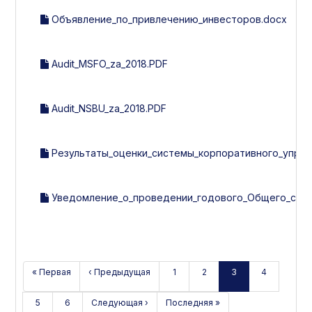
Объявление_по_привлечению_инвесторов.docx
Audit_MSFO_za_2018.PDF
Audit_NSBU_za_2018.PDF
Результаты_оценки_системы_корпоративного_управл
Уведомление_о_проведении_годового_Общего_собра
« Первая
‹ Предыдущая
1
2
3
4
5
6
Следующая ›
Последняя »