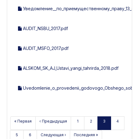
Уведомление__по_приемущественному_праву_13_эми
AUDIT_NSBU_2017.pdf
AUDIT_MSFO_2017.pdf
ALSKOM_SK_AJ_Ustavi_yangi_tahrirda_2018.pdf
Uvedomlenie_o_provedenii_godovogo_Obshego_sobran
« Первая
‹ Предыдущая
1
2
3
4
5
6
Следующая ›
Последняя »