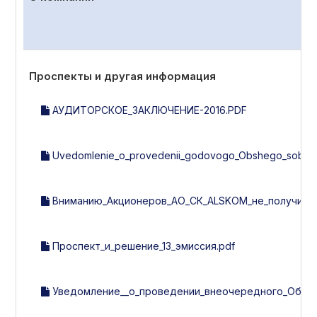
Проспекты и другая информация
АУДИТОРСКОЕ_ЗАКЛЮЧЕНИЕ-2016.PDF
Uvedomlenie_o_provedenii_godovogo_Obshego_sobran
Вниманию_Акционеров_АО_СК_ALSKOM_не_получивши
Проспект_и_решение_13_эмиссия.pdf
Уведомление__о_проведении_внеочередного_Общег