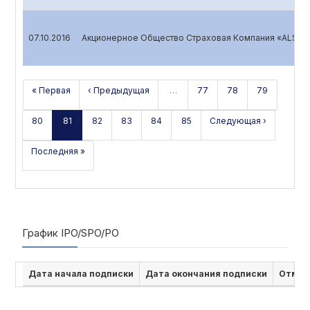
07.10.2016
Акционерное Общество Страховая Компания «ALSKOM
« Первая
‹ Предыдущая
…
77
78
79
80
81
82
83
84
85
Следующая ›
Последняя »
График IPO/SPO/PO
Дата начала подписки
Дата окончания подписки
Отмен