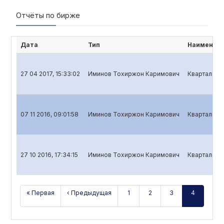
Отчёты по бирже
Дата
Тип
Наименова
27 04 2017, 15:33:02
Иминов Тохиржон Каримович
Квартальный
07 11 2016, 09:01:58
Иминов Тохиржон Каримович
Квартальный
27 10 2016, 17:34:15
Иминов Тохиржон Каримович
Квартальный
« Первая
‹ Предыдущая
1
2
3
4