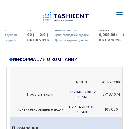
Togg
navig
amkorbank> ATB)
UZMK (<O'zmetkombinat> AJ)
79
6,099
я :
Цена закрытия :
90
( — 0.0 )
6,099.96
( — 0.0 )
ий сделки :
Цена последний сделки :
06.08.2026
06.08.2026
ей сделки :
Дата последней сделки :
ИНФОРМАЦИЯ О КОМПАНИИ
Код ЦБ
Количество
Н
UZ7045320007
Простые акции
87,187,074
ALSM
UZ704532K019
Привилегированные акции
165,000
ALSMP
О компании