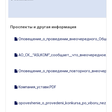
Проспекты и другая информация
Оповещение_о_проведении_внеочередного_Общего_с
АО_СК__“ASLKOM”_сообщает__что_внеочередное_об
Оповещение_о_проведении_повторного_внеочередно
Компания_устави.PDF
opoveshenie_o_provedenii_konkursa_po_viboru_nezavisi