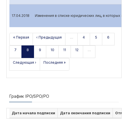
17.04.2018
Изменения в списке юридических лиц, в которых эмит
« Первая
‹ Предыдущая
…
4
5
6
7
8
9
10
11
12
…
Следующая ›
Последняя »
График IPO/SPO/PO
Дата начала подписки
Дата окончания подписки
Отмен