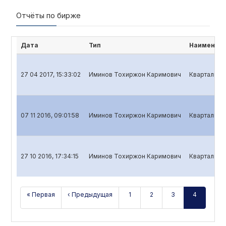
Отчёты по бирже
Дата
Тип
Наименова
27 04 2017, 15:33:02
Иминов Тохиржон Каримович
Квартальный
07 11 2016, 09:01:58
Иминов Тохиржон Каримович
Квартальный
27 10 2016, 17:34:15
Иминов Тохиржон Каримович
Квартальный
« Первая
‹ Предыдущая
1
2
3
4