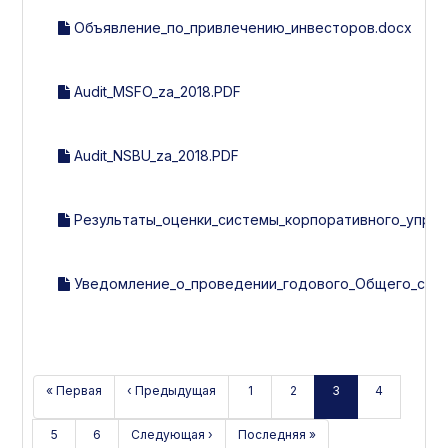
Объявление_по_привлечению_инвесторов.docx
Audit_MSFO_za_2018.PDF
Audit_NSBU_za_2018.PDF
Результаты_оценки_системы_корпоративного_управл
Уведомление_о_проведении_годового_Общего_собра
« Первая
‹ Предыдущая
1
2
3
4
5
6
Следующая ›
Последняя »