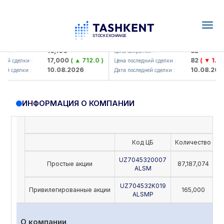
Togg
navig
Olmaliq KMK> AJ)
KFSK (<Kafolat sug'urta kompan
16,100
82
я :
Цена закрытия :
17,000
( ▲ 712.0 )
82
( ▼ 1.91 )
ий сделки :
Цена последний сделки :
10.08.2026
10.08.2026
ей сделки :
Дата последней сделки :
ИНФОРМАЦИЯ О КОМПАНИИ
Код ЦБ
Количество
Н
UZ7045320007
Простые акции
87,187,074
ALSM
UZ704532K019
Привилегированные акции
165,000
ALSMP
О компании