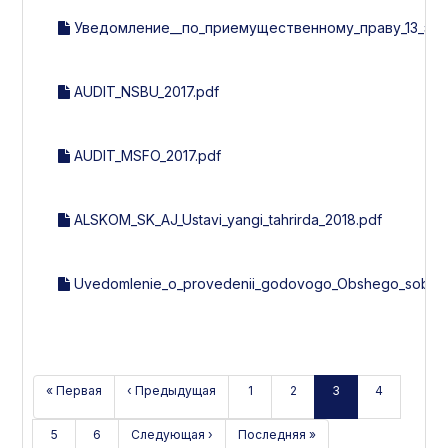
Уведомление__по_приемущественному_праву_13_эми
AUDIT_NSBU_2017.pdf
AUDIT_MSFO_2017.pdf
ALSKOM_SK_AJ_Ustavi_yangi_tahrirda_2018.pdf
Uvedomlenie_o_provedenii_godovogo_Obshego_sobran
« Первая
‹ Предыдущая
1
2
3
4
5
6
Следующая ›
Последняя »