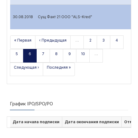
30.08.2018
Сущ Факт 21 ООО "ALS-Kred"
« Первая
‹ Предыдущая
…
2
3
4
5
6
7
8
9
10
…
Следующая ›
Последняя »
График IPO/SPO/PO
Дата начала подписки
Дата окончания подписки
Отмен