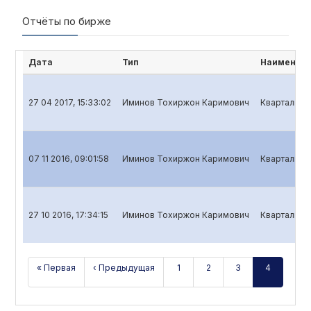
Отчёты по бирже
Дата
Тип
Наименова
27 04 2017, 15:33:02
Иминов Тохиржон Каримович
Квартальный
07 11 2016, 09:01:58
Иминов Тохиржон Каримович
Квартальный
27 10 2016, 17:34:15
Иминов Тохиржон Каримович
Квартальный
« Первая
‹ Предыдущая
1
2
3
4