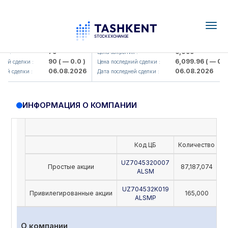
Togg
navig
amkorbank> ATB)
UZMK (<O'zmetkombinat> AJ)
79
6,099
я :
Цена закрытия :
90
( — 0.0 )
6,099.96
( — 0.0 )
ий сделки :
Цена последний сделки :
06.08.2026
06.08.2026
ей сделки :
Дата последней сделки :
ИНФОРМАЦИЯ О КОМПАНИИ
Код ЦБ
Количество
Н
UZ7045320007
Простые акции
87,187,074
ALSM
UZ704532K019
Привилегированные акции
165,000
ALSMP
О компании