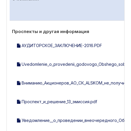
Проспекты и другая информация
АУДИТОРСКОЕ_ЗАКЛЮЧЕНИЕ-2016.PDF
Uvedomlenie_o_provedenii_godovogo_Obshego_sobran
Вниманию_Акционеров_АО_СК_ALSKOM_не_получивши
Проспект_и_решение_13_эмиссия.pdf
Уведомление__о_проведении_внеочередного_Общег