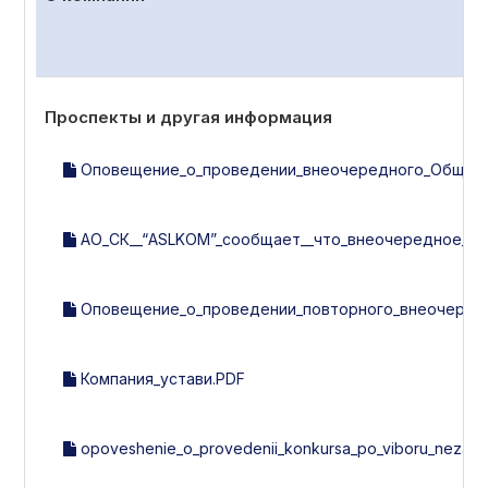
Проспекты и другая информация
Оповещение_о_проведении_внеочередного_Общего_с
АО_СК__“ASLKOM”_сообщает__что_внеочередное_об
Оповещение_о_проведении_повторного_внеочередно
Компания_устави.PDF
opoveshenie_o_provedenii_konkursa_po_viboru_nezavisi