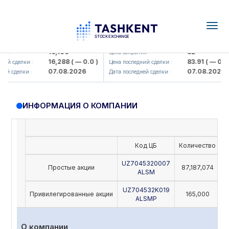
Togg
navig
Olmaliq KMK> AJ)
KFSK (<Kafolat sug'urta kompaniy
16,100
82
я :
Цена закрытия :
16,288
( — 0.0 )
83.91
( — 0.0 )
ий сделки :
Цена последний сделки :
07.08.2026
07.08.2026
й сделки :
Дата последней сделки :
ИНФОРМАЦИЯ О КОМПАНИИ
Код ЦБ
Количество
Н
UZ7045320007
Простые акции
87,187,074
ALSM
UZ704532K019
Привилегированные акции
165,000
ALSMP
О компании