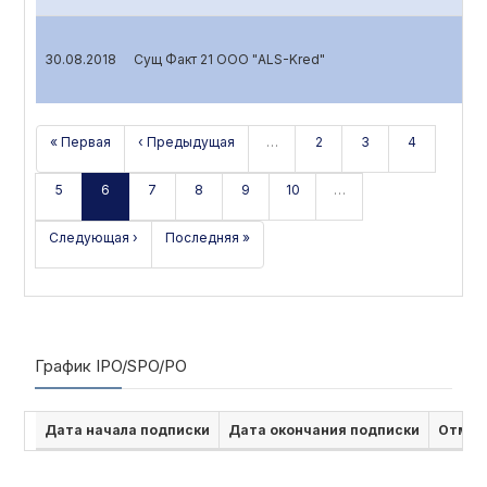
30.08.2018
Сущ Факт 21 ООО "ALS-Kred"
« Первая
‹ Предыдущая
…
2
3
4
5
6
7
8
9
10
…
Следующая ›
Последняя »
График IPO/SPO/PO
Дата начала подписки
Дата окончания подписки
Отмен