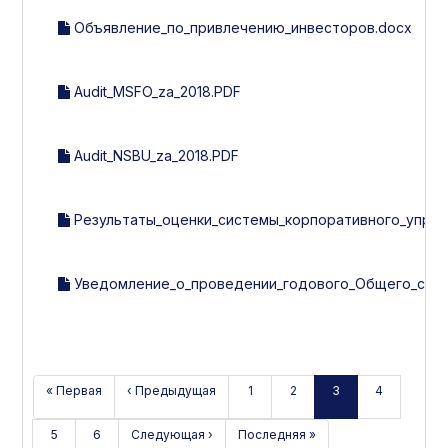
Объявление_по_привлечению_инвесторов.docx
Audit_MSFO_za_2018.PDF
Audit_NSBU_za_2018.PDF
Результаты_оценки_системы_корпоративного_управл
Уведомление_о_проведении_годового_Общего_собра
« Первая
‹ Предыдущая
1
2
3
4
5
6
Следующая ›
Последняя »