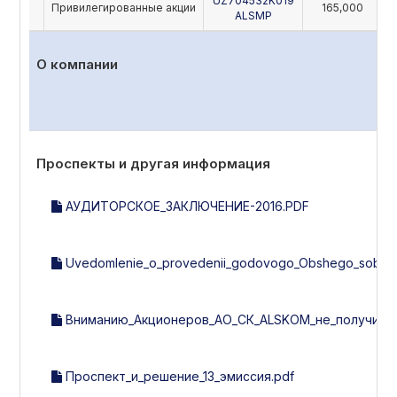
UZ704532K019
Привилегированные акции
165,000
ALSMP
О компании
Проспекты и другая информация
АУДИТОРСКОЕ_ЗАКЛЮЧЕНИЕ-2016.PDF
Uvedomlenie_o_provedenii_godovogo_Obshego_sobran
Вниманию_Акционеров_АО_СК_ALSKOM_не_получивши
Проспект_и_решение_13_эмиссия.pdf