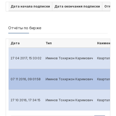
Дата начала подписки
Дата окончания подписки
Отмен
Отчёты по бирже
Дата
Тип
Наименова
27 04 2017, 15:33:02
Иминов Тохиржон Каримович
Квартальный
07 11 2016, 09:01:58
Иминов Тохиржон Каримович
Квартальный
27 10 2016, 17:34:15
Иминов Тохиржон Каримович
Квартальный