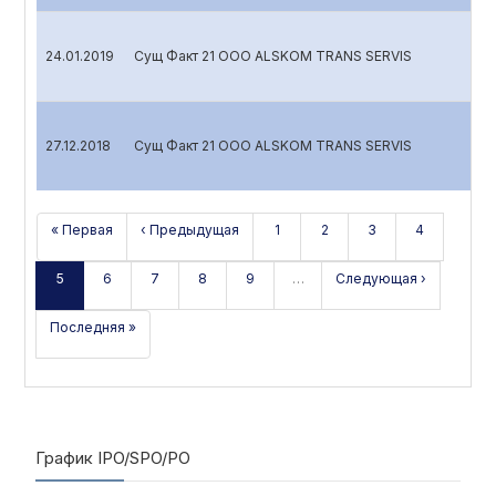
24.01.2019
Сущ Факт 21 OOO ALSKOM TRANS SERVIS
27.12.2018
Сущ Факт 21 OOO ALSKOM TRANS SERVIS
« Первая
‹ Предыдущая
1
2
3
4
5
6
7
8
9
…
Следующая ›
Последняя »
График IPO/SPO/PO