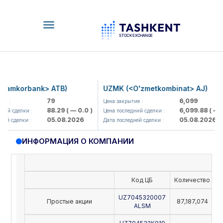
Toggle
navigation
amkorbank> ATB)
UZMK (<O'zmetkombinat> AJ)
79
6,099
я :
Цена закрытия :
88.29
( — 0.0 )
6,099.88
( — 0.
ий сделки :
Цена последний сделки :
05.08.2026
05.08.2026
ей сделки :
Дата последней сделки :
ИНФОРМАЦИЯ О КОМПАНИИ
Код ЦБ
Количество
Н
UZ7045320007
Простые акции
87,187,074
ALSM