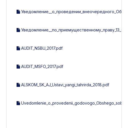
Уведомление__о_проведении_внеочередного_Общег
Уведомление__по_приемущественному_праву_13_эми
AUDIT_NSBU_2017.pdf
AUDIT_MSFO_2017.pdf
ALSKOM_SK_AJ_Ustavi_yangi_tahrirda_2018.pdf
Uvedomlenie_o_provedenii_godovogo_Obshego_sobran