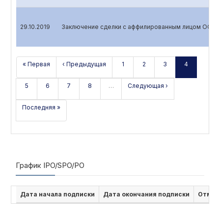
29.10.2019
Заключение сделки с аффилированным лицом ООО 
« Первая
‹ Предыдущая
1
2
3
4
5
6
7
8
…
Следующая ›
Последняя »
График IPO/SPO/PO
Дата начала подписки
Дата окончания подписки
Отмен