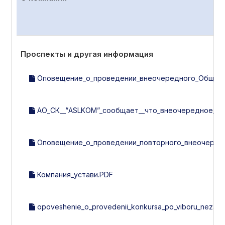
Проспекты и другая информация
Оповещение_о_проведении_внеочередного_Общего_с
АО_СК__“ASLKOM”_сообщает__что_внеочередное_об
Оповещение_о_проведении_повторного_внеочередно
Компания_устави.PDF
opoveshenie_o_provedenii_konkursa_po_viboru_nezavisi