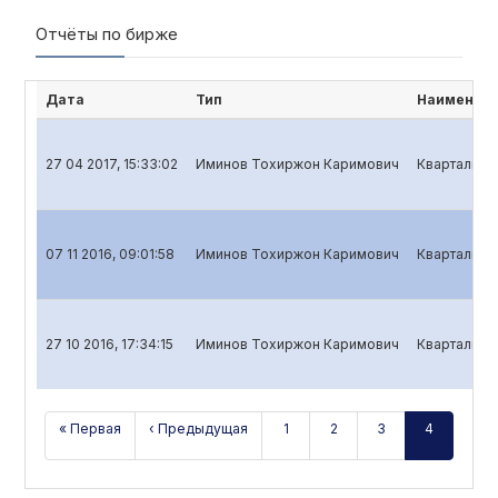
Отчёты по бирже
Дата
Тип
Наименова
27 04 2017, 15:33:02
Иминов Тохиржон Каримович
Квартальный
07 11 2016, 09:01:58
Иминов Тохиржон Каримович
Квартальный
27 10 2016, 17:34:15
Иминов Тохиржон Каримович
Квартальный
« Первая
‹ Предыдущая
1
2
3
4