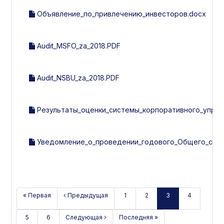
Объявление_по_привлечению_инвесторов.docx
Audit_MSFO_za_2018.PDF
Audit_NSBU_za_2018.PDF
Результаты_оценки_системы_корпоративного_управл
Уведомление_о_проведении_годового_Общего_собра
« Первая
‹ Предыдущая
1
2
3
4
5
6
Следующая ›
Последняя »