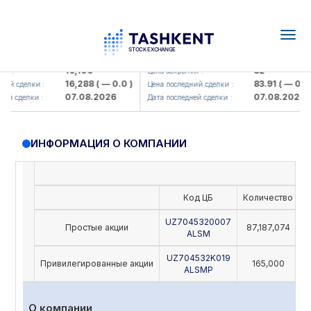
Togg
navig
Olmaliq KMK> AJ)
KFSK (<Kafolat sug'urta kompaniy
16,100
82
я :
Цена закрытия :
16,288
( — 0.0 )
83.91
( — 0.0 )
ий сделки :
Цена последний сделки :
07.08.2026
07.08.2026
й сделки :
Дата последней сделки :
ИНФОРМАЦИЯ О КОМПАНИИ
Код ЦБ
Количество
Н
UZ7045320007
Простые акции
87,187,074
ALSM
UZ704532K019
Привилегированные акции
165,000
ALSMP
О компании