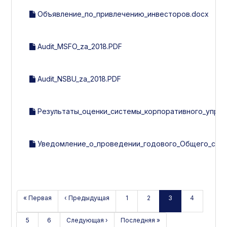
Объявление_по_привлечению_инвесторов.docx
Audit_MSFO_za_2018.PDF
Audit_NSBU_za_2018.PDF
Результаты_оценки_системы_корпоративного_управл
Уведомление_о_проведении_годового_Общего_собра
« Первая
‹ Предыдущая
1
2
3
4
5
6
Следующая ›
Последняя »