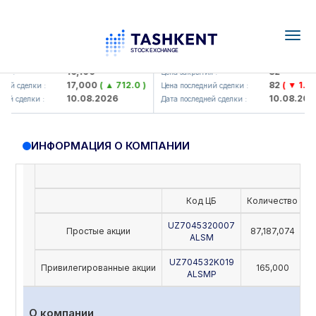
Togg
navig
Olmaliq KMK> AJ)
KFSK (<Kafolat sug'urta kompan
16,100
82
я :
Цена закрытия :
17,000
( ▲ 712.0 )
82
( ▼ 1.91 )
ий сделки :
Цена последний сделки :
10.08.2026
10.08.2026
ей сделки :
Дата последней сделки :
ИНФОРМАЦИЯ О КОМПАНИИ
Код ЦБ
Количество
Н
UZ7045320007
Простые акции
87,187,074
ALSM
UZ704532K019
Привилегированные акции
165,000
ALSMP
О компании