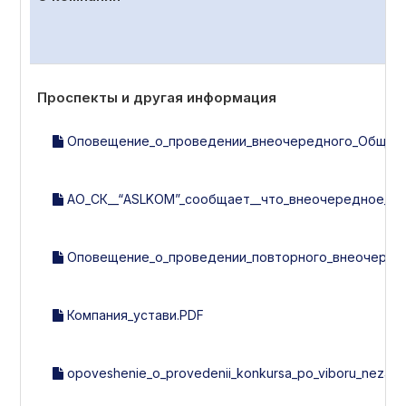
Проспекты и другая информация
Оповещение_о_проведении_внеочередного_Общего_с
АО_СК__“ASLKOM”_сообщает__что_внеочередное_об
Оповещение_о_проведении_повторного_внеочередно
Компания_устави.PDF
opoveshenie_o_provedenii_konkursa_po_viboru_nezavisi