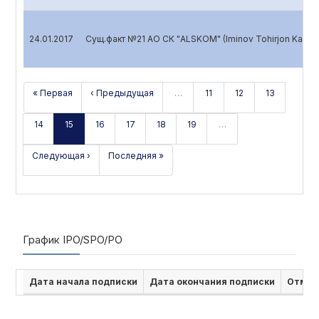
24.01.2017
Сущ.факт №21 АО СК "ALSKOM" (Iminov Tohirjon Karimo
« Первая
‹ Предыдущая
…
11
12
13
14
15
16
17
18
19
…
Следующая ›
Последняя »
График IPO/SPO/PO
Дата начала подписки
Дата окончания подписки
Отмен