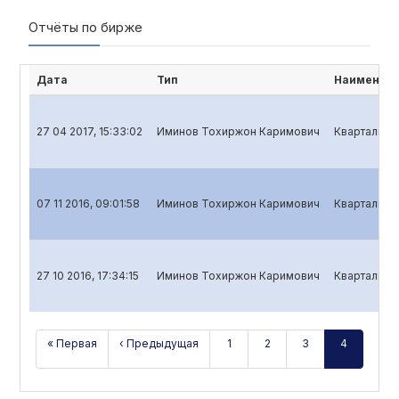
Отчёты по бирже
Дата
Тип
Наименова
27 04 2017, 15:33:02
Иминов Тохиржон Каримович
Квартальный
07 11 2016, 09:01:58
Иминов Тохиржон Каримович
Квартальный
27 10 2016, 17:34:15
Иминов Тохиржон Каримович
Квартальный
« Первая
‹ Предыдущая
1
2
3
4