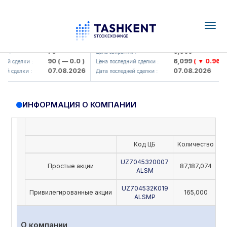
Togg
navig
amkorbank> ATB)
UZMK (<O'zmetkombinat> AJ)
79
6,099
 :
Цена закрытия :
90
( — 0.0 )
6,099
( ▼ 0.96 )
й сделки :
Цена последний сделки :
07.08.2026
07.08.2026
й сделки :
Дата последней сделки :
ИНФОРМАЦИЯ О КОМПАНИИ
Код ЦБ
Количество
Н
UZ7045320007
Простые акции
87,187,074
ALSM
UZ704532K019
Привилегированные акции
165,000
ALSMP
О компании