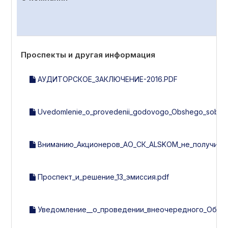
Проспекты и другая информация
АУДИТОРСКОЕ_ЗАКЛЮЧЕНИЕ-2016.PDF
Uvedomlenie_o_provedenii_godovogo_Obshego_sobran
Вниманию_Акционеров_АО_СК_ALSKOM_не_получивши
Проспект_и_решение_13_эмиссия.pdf
Уведомление__о_проведении_внеочередного_Общег