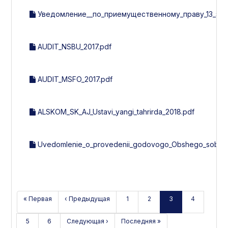
Уведомление__по_приемущественному_праву_13_эми
AUDIT_NSBU_2017.pdf
AUDIT_MSFO_2017.pdf
ALSKOM_SK_AJ_Ustavi_yangi_tahrirda_2018.pdf
Uvedomlenie_o_provedenii_godovogo_Obshego_sobran
« Первая
‹ Предыдущая
1
2
3
4
5
6
Следующая ›
Последняя »