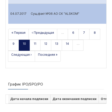
04.07.2017
Сущ.факт №06 АО СК "ALSKOM"
« Первая
‹ Предыдущая
…
6
7
8
9
10
11
12
13
14
…
Следующая ›
Последняя »
График IPO/SPO/PO
Дата начала подписки
Дата окончания подписки
Отмен