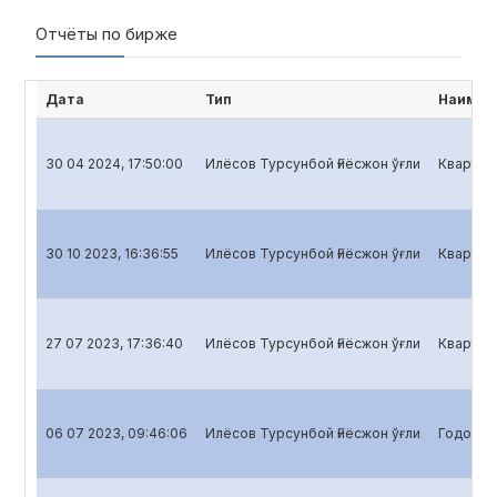
Отчёты по бирже
Дата
Тип
Наимен
30 04 2024, 17:50:00
Илёсов Турсунбой Ғиёсжон ўғли
Кварталь
30 10 2023, 16:36:55
Илёсов Турсунбой Ғиёсжон ўғли
Кварталь
27 07 2023, 17:36:40
Илёсов Турсунбой Ғиёсжон ўғли
Кварталь
06 07 2023, 09:46:06
Илёсов Турсунбой Ғиёсжон ўғли
Годовой 