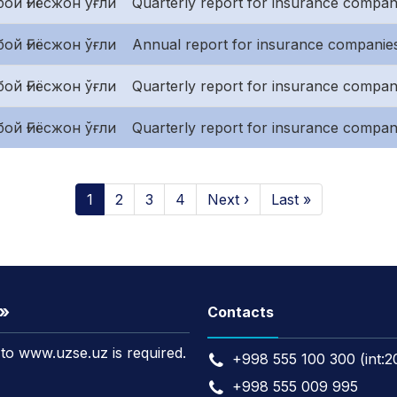
ой Ғиёсжон ўғли
Quarterly report for insurance companie
ой Ғиёсжон ўғли
Annual report for insurance companies
ой Ғиёсжон ўғли
Quarterly report for insurance companie
ой Ғиёсжон ўғли
Quarterly report for insurance compan
1
2
3
4
Next ›
Last »
t»
Contacts
k to www.uzse.uz is required.
+998 555 100 300 (int:2
+998 555 009 995