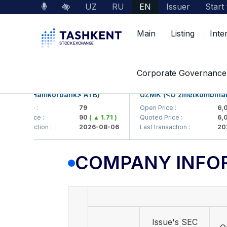
UZ
RU
EN
Issuer
Start
Main
Listing
Inte
Market Data
Company Information
Corporate Governance
KB (<Hamkorbank> ATB)
UZMK (<O'zmetkombinat> A
n Price :
79
Open Price :
6,099
ted Price :
90
( ▲ 1.71 )
Quoted Price :
6,003
t transaction :
2026-08-06
Last transaction :
2026-
COMPANY INFO
Issue's SEC