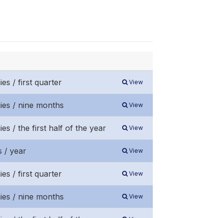
s / first quarter
View
ies / nine months
View
s / the first half of the year
View
 / year
View
s / first quarter
View
ies / nine months
View