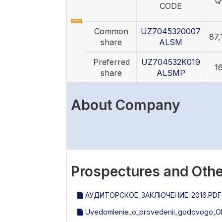
Q
CODE
Common
UZ7045320007
87,
share
ALSM
Preferred
UZ704532K019
1
share
ALSMP
About Company
Prospectures and Othe
АУДИТОРСКОЕ_ЗАКЛЮЧЕНИЕ-2016.PDF
Uvedomlenie_o_provedenii_godovogo_Ob