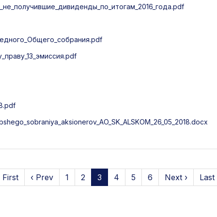
не_получившие_дивиденды_по_итогам_2016_года.pdf
едного_Общего_собрания.pdf
праву_13_эмиссия.pdf
8.pdf
bshego_sobraniya_aksionerov_AO_SK_ALSKOM_26_05_2018.docx
 First
‹ Prev
1
2
3
4
5
6
Next ›
Last