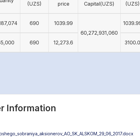
uanity
(UZS)
price
Capital(UZS)
(UZS)
187,074
690
1039.99
1039.9
60,272,931,060
65,000
690
12,273.6
3100.
r Information
shego_sobraniya_aksionerov_AO_SK_ALSKOM_29_06_2017.docx