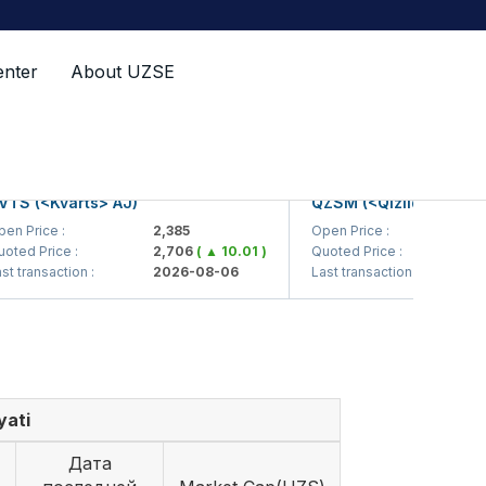
enter
About UZSE
 (<Kvarts> AJ)
QZSM (<Qizilqumsement>
rice :
2,385
Open Price :
1,20
 Price :
2,706
( ▲ 10.01 )
Quoted Price :
1,20
ransaction :
2026-08-06
Last transaction :
2026
yati
Дата