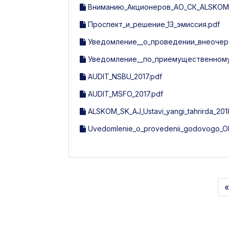
Вниманию_Акционеров_АО_СК_ALSKOM_
Проспект_и_решение_13_эмиссия.pdf
Уведомление__о_проведении_внеочер
Уведомление__по_приемущественному_
AUDIT_NSBU_2017.pdf
AUDIT_MSFO_2017.pdf
ALSKOM_SK_AJ_Ustavi_yangi_tahrirda_201
Uvedomlenie_o_provedenii_godovogo_O
«