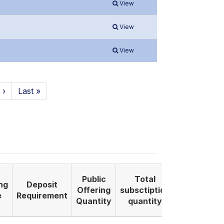
View
View
View
 ›
Last »
Public
Total
ng
Deposit
Listing
Offering
subsctiption
e
Requirement
Date
Quantity
quantity