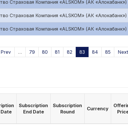
тво Страховая Компания «ALSKOM» (АК «Алокабанк»)
тво Страховая Компания «ALSKOM» (АК «Алокабанк»)
тво Страховая Компания «ALSKOM» (АК «Алокабанк»)
 Prev
…
79
80
81
82
83
84
85
Next
iption
Subscription
Subscription
Offeri
Currency
 Date
End Date
Round
Pric