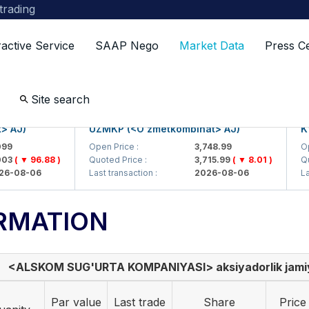
 trading
ractive Service
SAAP Nego
Market Data
Press C
Site search
J)
UZMKP (<O'zmetkombinat> AJ)
KVTS
Open Price :
3,748.99
Open P
( ▼ 96.88 )
Quoted Price :
3,715.99
( ▼ 8.01 )
Quoted
08-06
Last transaction :
2026-08-06
Last t
RMATION
<ALSKOM SUG'URTA KOMPANIYASI> aksiyadorlik jami
Par value
Last trade
Share
Price