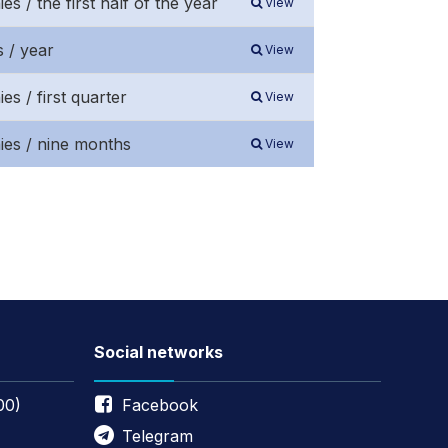
s / the first half of the year
View
 / year
View
s / first quarter
View
ies / nine months
View
Social networks
00)
Facebook
Telegram