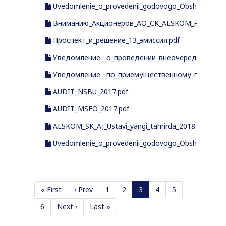
Uvedomlenie_o_provedenii_godovogo_Obshego_sob
Вниманию_Акционеров_АО_СК_ALSKOM_не_получи
Проспект_и_решение_13_эмиссия.pdf
Уведомление__о_проведении_внеочередного_Об
Уведомление__по_приемущественному_праву_13_
AUDIT_NSBU_2017.pdf
AUDIT_MSFO_2017.pdf
ALSKOM_SK_AJ_Ustavi_yangi_tahrirda_2018.pdf
Uvedomlenie_o_provedenii_godovogo_Obshego_sob
« First
‹ Prev
1
2
3
4
5
6
Next ›
Last »