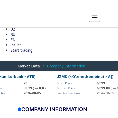
Toggle
navigation
UZ
RU
EN
Issuer
Start trading
Market Data
Company Information
amkorbank> ATB)
UZMK (<O'zmetkombinat> AJ)
79
6,099
Open Price :
88.29
( — 0.0 )
6,099.88
( — 0.
 :
Quoted Price :
2026-08-05
2026-08-05
ion :
Last transaction :
COMPANY INFORMATION