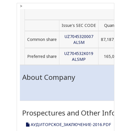
>
Issue's SEC CODE
Quanity
Pa
UZ7045320007
Common share
87,187,074
ALSM
UZ704532K019
Preferred share
165,000
ALSMP
About Company
Prospectures and Other Informa
АУДИТОРСКОЕ_ЗАКЛЮЧЕНИЕ-2016.PDF