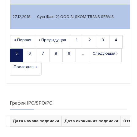
27.12.2018
Сущ Факт 21 OOO ALSKOM TRANS SERVIS
« Первая
‹ Предыдущая
1
2
3
4
5
6
7
8
9
…
Следующая ›
Последняя »
График IPO/SPO/PO
Дата начала подписки
Дата окончания подписки
Отмен