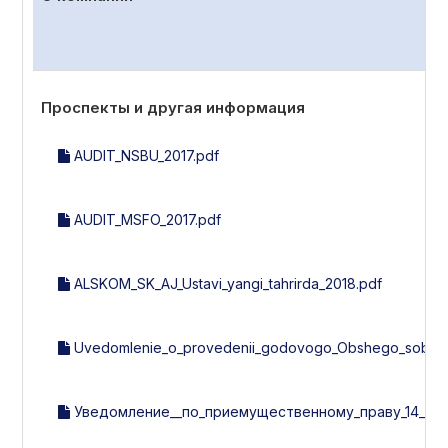
Проспекты и другая информация
AUDIT_NSBU_2017.pdf
AUDIT_MSFO_2017.pdf
ALSKOM_SK_AJ_Ustavi_yangi_tahrirda_2018.pdf
Uvedomlenie_o_provedenii_godovogo_Obshego_sobran
Уведомление__по_приемущественному_праву_14_эми