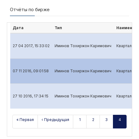
Отчёты по бирже
Дата
Тип
Наименова
27 04 2017, 15:33:02
Иминов Тохиржон Каримович
Квартальный
07 11 2016, 09:01:58
Иминов Тохиржон Каримович
Квартальный
27 10 2016, 17:34:15
Иминов Тохиржон Каримович
Квартальный
« Первая
‹ Предыдущая
1
2
3
4