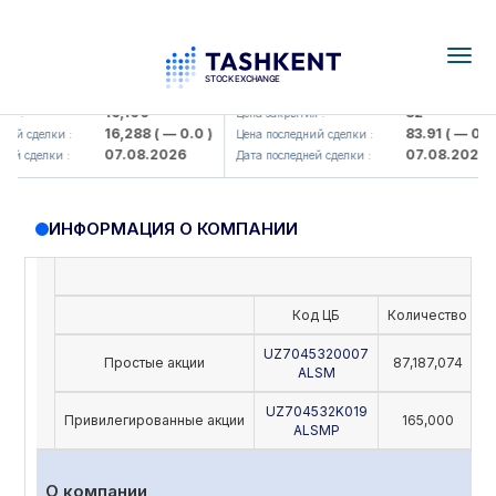
Togg
navig
Olmaliq KMK> AJ)
KFSK (<Kafolat sug'urta kompaniy
16,100
82
я :
Цена закрытия :
16,288
( — 0.0 )
83.91
( — 0.0 )
ий сделки :
Цена последний сделки :
07.08.2026
07.08.2026
й сделки :
Дата последней сделки :
ИНФОРМАЦИЯ О КОМПАНИИ
Код ЦБ
Количество
Н
UZ7045320007
Простые акции
87,187,074
ALSM
UZ704532K019
Привилегированные акции
165,000
ALSMP
О компании