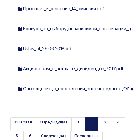
Проспект_и_решение_14_эмиссия.pdf
Конкурс_по_выбору_независимой_организации_для_
Ustav_ot_29.06.2018.pdf
Акционерам_о_выплате_дивидендов_2017.pdf
Оповещение_о_проведении_внеочередного_Общего_с
« Первая
‹ Предыдущая
1
2
3
4
5
6
Следующая ›
Последняя »