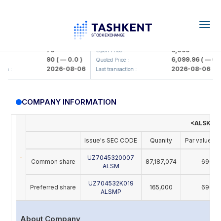
Togg
navig
amkorbank> ATB)
UZMK (<O'zmetkombinat> AJ)
79
6,099
Open Price :
90
( — 0.0 )
6,099.96
( — 0.0 
Quoted Price :
2026-08-06
2026-08-06
n :
Last transaction :
COMPANY INFORMATION
<ALSKOM 
Issue's SEC CODE
Quanity
Par value (U
UZ7045320007
Common share
87,187,074
690
ALSM
UZ704532K019
Preferred share
165,000
690
ALSMP
About Company