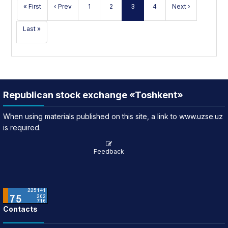
« First
‹ Prev
1
2
3
4
Next ›
Last »
Republican stock exchange «Toshkent»
When using materials published on this site, a link to www.uzse.uz
is required.
Feedback
Contacts