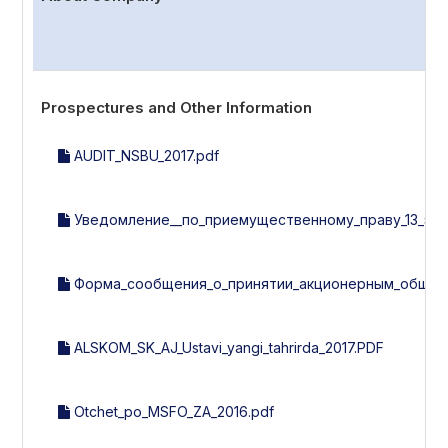
Prospectures and Other Information
AUDIT_NSBU_2017.pdf
Уведомление__по_приемущественному_праву_13_эми
Форма_сообщения_о_принятии_акционерным_общест
ALSKOM_SK_AJ_Ustavi_yangi_tahrirda_2017.PDF
Otchet_po_MSFO_ZA_2016.pdf