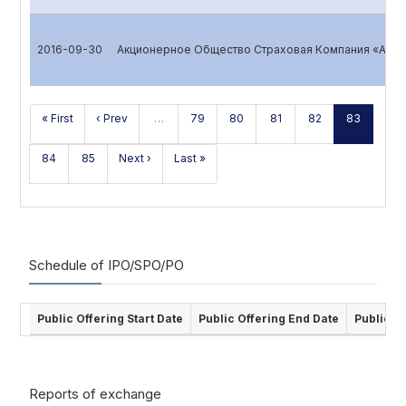
2016-09-30
Акционерное Общество Страховая Компания «ALSK
« First
‹ Prev
…
79
80
81
82
83
84
85
Next ›
Last »
Schedule of IPO/SPO/PO
Public Offering Start Date
Public Offering End Date
Public O
Reports of exchange