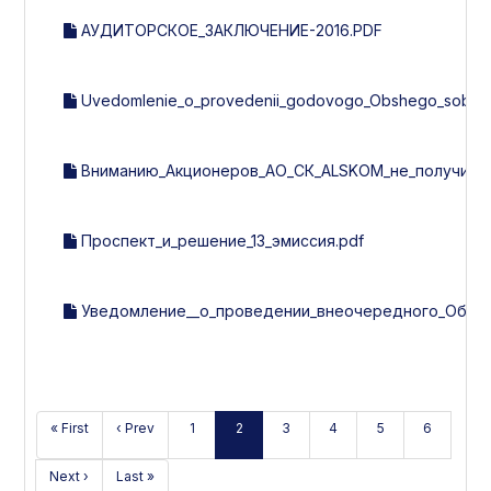
АУДИТОРСКОЕ_ЗАКЛЮЧЕНИЕ-2016.PDF
Uvedomlenie_o_provedenii_godovogo_Obshego_sobran
Вниманию_Акционеров_АО_СК_ALSKOM_не_получивши
Проспект_и_решение_13_эмиссия.pdf
Уведомление__о_проведении_внеочередного_Общег
« First
‹ Prev
1
2
3
4
5
6
Next ›
Last »