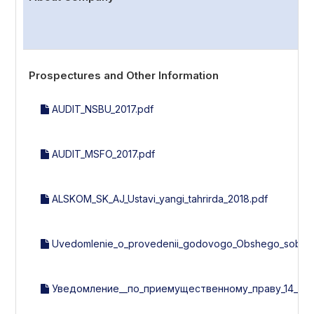
Prospectures and Other Information
AUDIT_NSBU_2017.pdf
AUDIT_MSFO_2017.pdf
ALSKOM_SK_AJ_Ustavi_yangi_tahrirda_2018.pdf
Uvedomlenie_o_provedenii_godovogo_Obshego_sobran
Уведомление__по_приемущественному_праву_14_эми