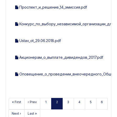
Проспект_и_решение_14_эмиссия.pdf
Конкурс_по_выбору_независимой_организации_для_
Ustav_ot_29.06.2018.pdf
Акционерам_о_выплате_дивидендов_2017.pdf
Оповещение_о_проведении_внеочередного_Общего_с
« First
‹ Prev
1
2
3
4
5
6
Next ›
Last »