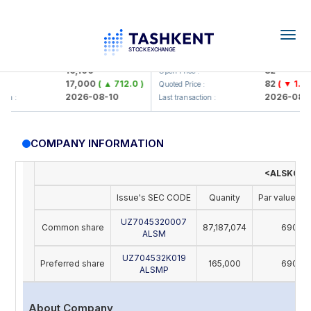
Togg
navig
Olmaliq KMK> AJ)
KFSK (<Kafolat sug'urta kompan
16,100
82
Open Price :
17,000
( ▲ 712.0 )
82
( ▼ 1.91 )
Quoted Price :
2026-08-10
2026-08-10
n :
Last transaction :
COMPANY INFORMATION
<ALSKOM S
Issue's SEC CODE
Quanity
Par value (U
UZ7045320007
Common share
87,187,074
690
ALSM
UZ704532K019
Preferred share
165,000
690
ALSMP
About Company