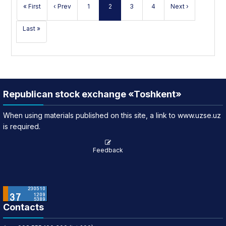
« First
‹ Prev
1
2
3
4
Next ›
Last »
Republican stock exchange «Toshkent»
When using materials published on this site, a link to www.uzse.uz
is required.
Feedback
Contacts