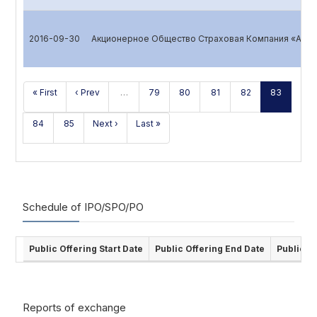
2016-09-30
Акционерное Общество Страховая Компания «ALSK
« First
‹ Prev
…
79
80
81
82
83
84
85
Next ›
Last »
Schedule of IPO/SPO/PO
Public Offering Start Date
Public Offering End Date
Public O
Reports of exchange