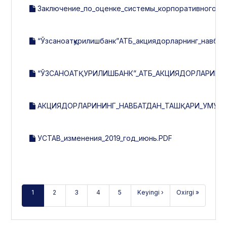
Заключение_по_оценке_системы_корпоративного_упр
“Ўзсаноатқурилишбанк”АТБ_акциядорларнинг_навбат
“ЎЗСАНОАТҚУРИЛИШБАНК”_АТБ_АКЦИЯДОРЛАРИНИ
АКЦИЯДОРЛАРИНИНГ_НАВБАТДАН_ТАШҚАРИ_УМУМИЙ
УСТАВ_изменения_2019_год_июнь.PDF
1
2
3
4
5
Keyingi ›
Oxirgi »