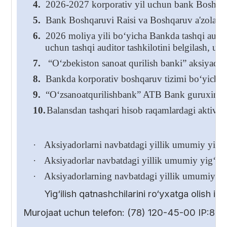
4.
2026-2027 korporativ yil uchun bank Boshqaru
5.
Bank Boshqaruvi Raisi va Boshqaruv a'zolarining
6.
2026 moliya yili bo‘yicha Bankda tashqi audito
uchun tashqi auditor tashkilotini belgilash, us
7.
“O‘zbekiston sanoat qurilish banki” aksiyadorli
8.
Bankda korporativ boshqaruv tizimi bo‘yicha 
9.
“O‘zsanoatqurilishbank” ATB Bank guruxini k
10.
Balansdan tashqari hisob raqamlardagi aktivlar
·
Aksiyadorlarni navbatdagi yillik umumiy yig‘ili
·
Aksiyadorlar navbatdagi yillik umumiy yig‘ilish
·
Aksiyadorlarning navbatdagi yillik umumiy yig
Yig‘ilish qatnashchilarini ro‘yxatga olish 
Murojaat uchun telefon: (78) 120-45-00 IP:85-