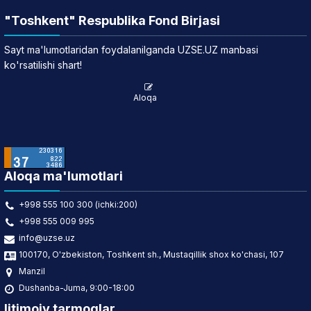
"Toshkent" Respublika Fond Birjasi
Sayt ma'lumotlaridan foydalanilganda UZSE.UZ manbasi
ko'rsatilishi shart!
Aloqa
Aloqa ma'lumotlari
+998 555 100 300 (ichki:200)
+998 555 009 995
info@uzse.uz
100170, O'zbekiston, Toshkent sh., Mustaqillik shox ko'chasi, 107
Manzil
Dushanba-Juma, 9:00-18:00
Ijtimoiy tarmoqlar