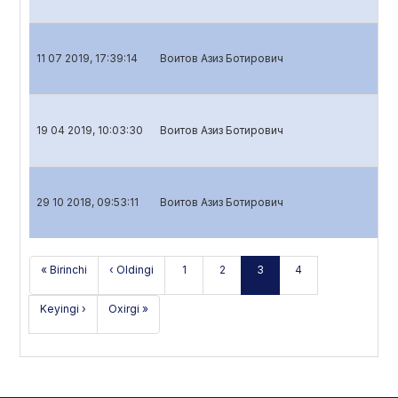
11 07 2019, 17:39:14
Воитов Азиз Ботирович
Ba
19 04 2019, 10:03:30
Воитов Азиз Ботирович
Ba
29 10 2018, 09:53:11
Воитов Азиз Ботирович
Ba
« Birinchi
‹ Oldingi
1
2
3
4
Keyingi ›
Oxirgi »