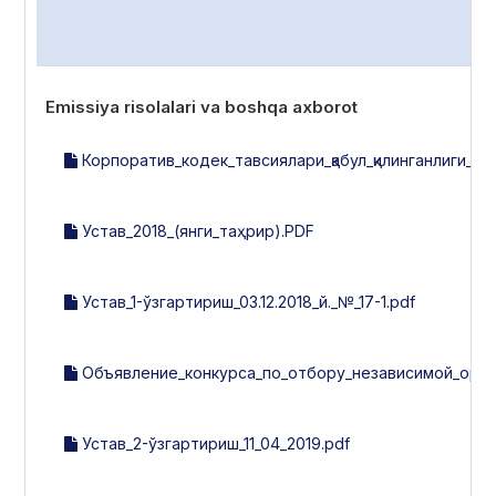
Emissiya risolalari va boshqa axborot
Корпоратив_кодек_тавсиялари_қабул_қилинганлиги_тў
Устав_2018_(янги_таҳрир).PDF
Устав_1-ўзгартириш_03.12.2018_й._№_17-1.pdf
Объявление_конкурса_по_отбору_независимой_орга
Устав_2-ўзгартириш_11_04_2019.pdf