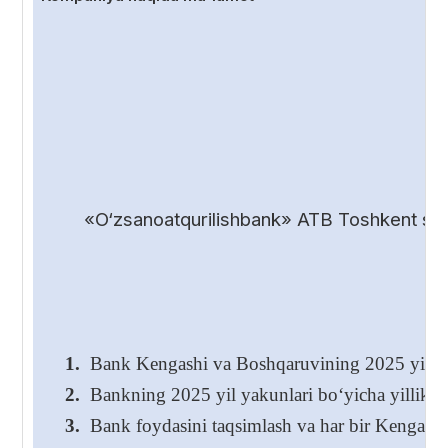
«O‘zsanoatqurilishbank» ATB Toshkent shah
1.
Bank Kengashi va Boshqaruvining 2025 yil yakunl
2.
Bankning 2025 yil yakunlari bo‘yicha yillik hi
3.
Bank foydasini taqsimlash va har bir Kengash