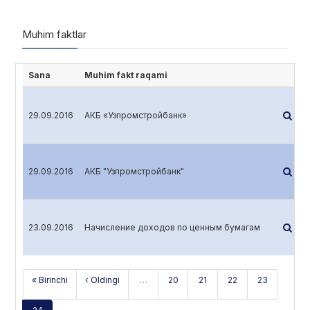
Muhim faktlar
Sana
Muhim fakt raqami
Bata
29.09.2016
АКБ «Узпромстройбанк»
Bata
29.09.2016
АКБ "Узпромстройбанк"
Bata
23.09.2016
Начисление доходов по ценным бумагам
« Birinchi
‹ Oldingi
…
20
21
22
23