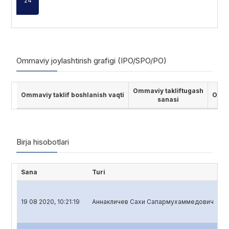
24
Ommaviy joylashtirish grafigi (IPO/SPO/PO)
Ommaviy takliftugash
Ommaviy taklif boshlanish vaqti
Ommav
sanasi
Birja hisobotlari
Sana
Turi
Hi
19 08 2020, 10:21:19
Аннакличев Сахи Сапармухаммедович
Ba