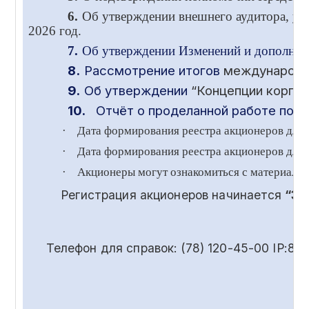
6.
Об утверждении внешнего аудитора, ус
2026 год.
7.
Об утверждении Изменений и дополнени
8.
Рассмотрение итогов
международ
9.
Об утверждении
“Концепции корпор
10.
Отчёт о проделанной работе по в
·
Дата формирования реестра акционеров для
·
Дата формирования реестра акционеров для 
·
Акционеры могут ознакомиться с материала
Регистрация акционеров начинается
“30
Телефон для справок: (78) 120-45-00 IP:85-55