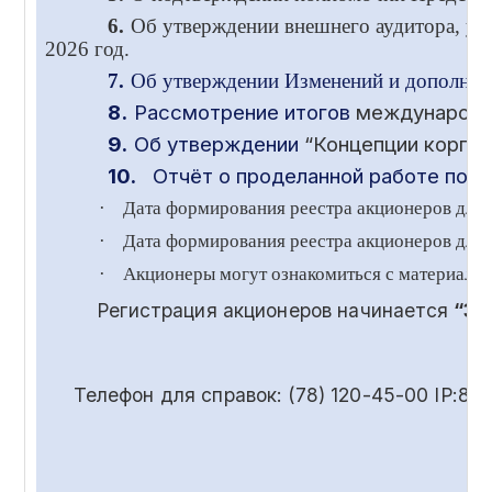
6.
Об утверждении внешнего аудитора, ус
2026 год.
7.
Об утверждении Изменений и дополнени
8.
Рассмотрение итогов
международ
9.
Об утверждении
“Концепции корпор
10.
Отчёт о проделанной работе по в
·
Дата формирования реестра акционеров для
·
Дата формирования реестра акционеров для 
·
Акционеры могут ознакомиться с материала
Регистрация акционеров начинается
“30
Телефон для справок: (78) 120-45-00 IP:85-55