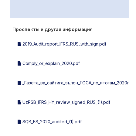
Проспекты и другая информация
2019_Audit_report_IFRS_RUS_with_sign.pdf
Comply_or_explain_2020.pdf
_Газета_ва_сайтига_эълон_ГОСА_по_итогам_2020г_30_
UzPSB_IFRS_HY_review_signed_RUS_(1).pdf
SQB_FS_2020_audited_(1).pdf