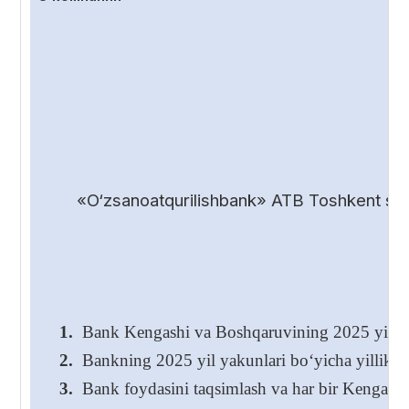
«O‘zsanoatqurilishbank» ATB Toshkent shah
1.
Bank Kengashi va Boshqaruvining 2025 yil yakunl
2.
Bankning 2025 yil yakunlari bo‘yicha yillik hi
3.
Bank foydasini taqsimlash va har bir Kengash