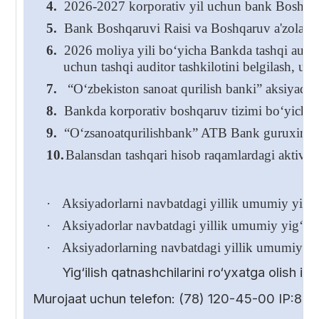
4.
2026-2027 korporativ yil uchun bank Boshqaru
5.
Bank Boshqaruvi Raisi va Boshqaruv a'zolarining
6.
2026 moliya yili bo‘yicha Bankda tashqi audito
uchun tashqi auditor tashkilotini belgilash, us
7.
“O‘zbekiston sanoat qurilish banki” aksiyadorli
8.
Bankda korporativ boshqaruv tizimi bo‘yicha 
9.
“O‘zsanoatqurilishbank” ATB Bank guruxini k
10.
Balansdan tashqari hisob raqamlardagi aktivlar
·
Aksiyadorlarni navbatdagi yillik umumiy yig‘ili
·
Aksiyadorlar navbatdagi yillik umumiy yig‘ilish
·
Aksiyadorlarning navbatdagi yillik umumiy yig
Yig‘ilish qatnashchilarini ro‘yxatga olish 
Murojaat uchun telefon: (78) 120-45-00 IP:85-