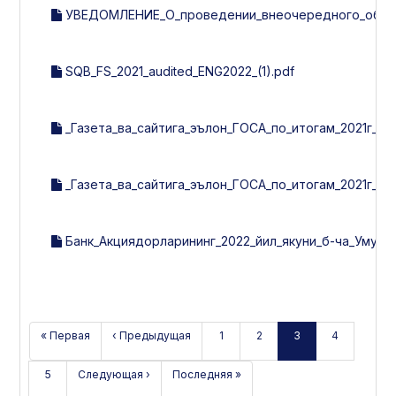
УВЕДОМЛЕНИЕ_О_проведении_внеочередного_общег
SQB_FS_2021_audited_ENG2022_(1).pdf
_Газета_ва_сайтига_эълон_ГОСА_по_итогам_2021г_ХХ_
_Газета_ва_сайтига_эълон_ГОСА_по_итогам_2021г_24_
Банк_Акциядорларининг_2022_йил_якуни_б-ча_Умумий
« Первая
‹ Предыдущая
1
2
3
4
5
Следующая ›
Последняя »