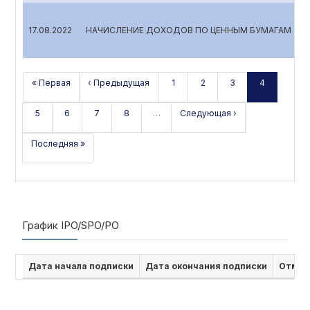
17.08.2022
НАЧИСЛЕНИЕ ДОХОДОВ ПО ЦЕННЫМ БУМАГАМ
« Первая
‹ Предыдущая
1
2
3
4
5
6
7
8
…
Следующая ›
Последняя »
График IPO/SPO/PO
Дата начала подписки
Дата окончания подписки
Отмен