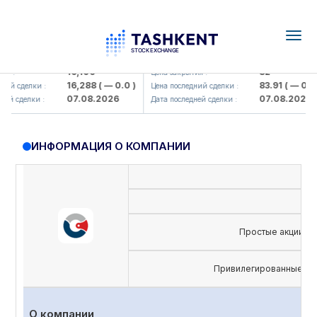
Togg
navig
lmaliq KMK> AJ)
KFSK (<Kafolat sug'urta kompaniya
16,100
82
 :
Цена закрытия :
16,288
( — 0.0 )
83.91
( — 0.0 )
й сделки :
Цена последний сделки :
07.08.2026
07.08.2026
й сделки :
Дата последней сделки :
ИНФОРМАЦИЯ О КОМПАНИИ
Простые акции
Привилегированные ак
О компании