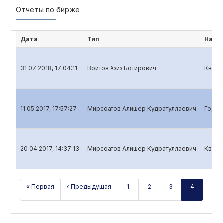
Отчёты по бирже
Дата
Тип
Наим
31 07 2018, 17:04:11
Воитов Азиз Ботирович
Кварт
11 05 2017, 17:57:27
Мирсоатов Алишер Кудратуллаевич
Годов
20 04 2017, 14:37:13
Мирсоатов Алишер Кудратуллаевич
Кварт
« Первая
‹ Предыдущая
1
2
3
4