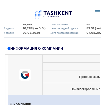
Togg
navig
Olmaliq KMK> AJ)
KFSK (<Kafolat sug'urta kompaniya
16,100
82
 :
Цена закрытия :
16,288
( — 0.0 )
83.91
( — 0.0 )
й сделки :
Цена последний сделки :
07.08.2026
07.08.2026
й сделки :
Дата последней сделки :
ИНФОРМАЦИЯ О КОМПАНИИ
Простые акции
Привилегированные ак
О компании