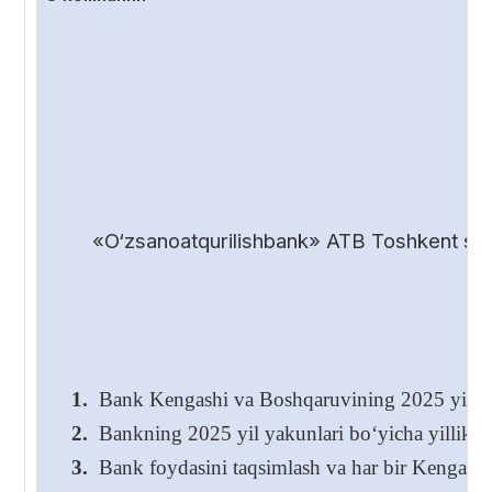
«O‘zsanoatqurilishbank» ATB Toshkent shah
1.
Bank Kengashi va Boshqaruvining 2025 yil yakunl
2.
Bankning 2025 yil yakunlari bo‘yicha yillik hi
3.
Bank foydasini taqsimlash va har bir Kengash