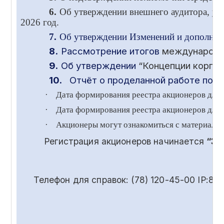
6.
Об утверждении внешнего аудитора, ус
2026 год.
7.
Об утверждении Изменений и дополнени
8.
Рассмотрение итогов
международ
9.
Об утверждении
“Концепции корпор
10.
Отчёт о проделанной работе по в
·
Дата формирования реестра акционеров для
·
Дата формирования реестра акционеров для 
·
Акционеры могут ознакомиться с материала
Регистрация акционеров начинается
“30
Телефон для справок: (78) 120-45-00 IP:85-55