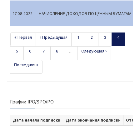
17.08.2022
НАЧИСЛЕНИЕ ДОХОДОВ ПО ЦЕННЫМ БУМАГАМ
« Первая
‹ Предыдущая
1
2
3
4
5
6
7
8
…
Следующая ›
Последняя »
График IPO/SPO/PO
Дата начала подписки
Дата окончания подписки
Отмен