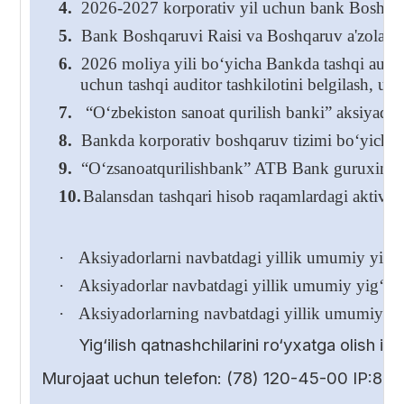
4.
2026-2027 korporativ yil uchun bank Boshqaru
5.
Bank Boshqaruvi Raisi va Boshqaruv a'zolarining
6.
2026 moliya yili bo‘yicha Bankda tashqi audito
uchun tashqi auditor tashkilotini belgilash, us
7.
“O‘zbekiston sanoat qurilish banki” aksiyadorli
8.
Bankda korporativ boshqaruv tizimi bo‘yicha 
9.
“O‘zsanoatqurilishbank” ATB Bank guruxini k
10.
Balansdan tashqari hisob raqamlardagi aktivlar
·
Aksiyadorlarni navbatdagi yillik umumiy yig‘ili
·
Aksiyadorlar navbatdagi yillik umumiy yig‘ilish
·
Aksiyadorlarning navbatdagi yillik umumiy yig
Yig‘ilish qatnashchilarini ro‘yxatga olish 
Murojaat uchun telefon: (78) 120-45-00 IP:85-