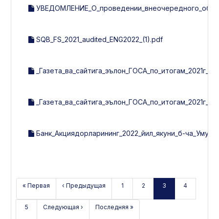
УВЕДОМЛЕНИЕ_О_проведении_внеочередного_общег
SQB_FS_2021_audited_ENG2022_(1).pdf
_Газета_ва_сайтига_эълон_ГОСА_по_итогам_2021г_ХХ_
_Газета_ва_сайтига_эълон_ГОСА_по_итогам_2021г_24_
Банк_Акциядорларининг_2022_йил_якуни_б-ча_Умумий
« Первая
‹ Предыдущая
1
2
3
4
5
Следующая ›
Последняя »