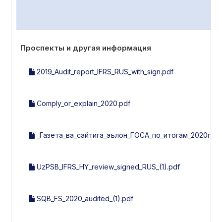
Проспекты и другая информация
2019_Audit_report_IFRS_RUS_with_sign.pdf
Comply_or_explain_2020.pdf
_Газета_ва_сайтига_эълон_ГОСА_по_итогам_2020г_30_
UzPSB_IFRS_HY_review_signed_RUS_(1).pdf
SQB_FS_2020_audited_(1).pdf