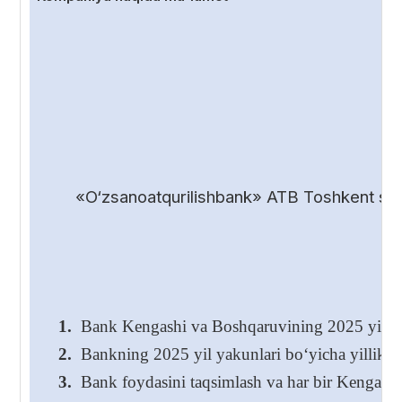
«O‘zsanoatqurilishbank» ATB Toshkent shah
1.
Bank Kengashi va Boshqaruvining 2025 yil yakunl
2.
Bankning 2025 yil yakunlari bo‘yicha yillik hi
3.
Bank foydasini taqsimlash va har bir Kengash