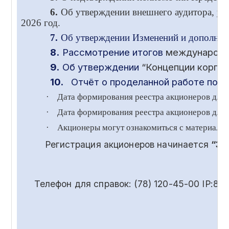
6.
Об утверждении внешнего аудитора, ус
2026 год.
7.
Об утверждении Изменений и дополнени
8.
Рассмотрение итогов
международ
9.
Об утверждении
“Концепции корпор
10.
Отчёт о проделанной работе по в
·
Дата формирования реестра акционеров для
·
Дата формирования реестра акционеров для 
·
Акционеры могут ознакомиться с материала
Регистрация акционеров начинается
“30
Телефон для справок: (78) 120-45-00 IP:85-55