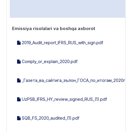
Emissiya risolalari va boshqa axborot
2019_Audit_report_IFRS_RUS_with_sign.pdf
Comply_or_explain_2020.pdf
_Газета_ва_сайтига_эълон_ГОСА_по_итогам_2020г_30_
UzPSB_IFRS_HY_review_signed_RUS_(1).pdf
SQB_FS_2020_audited_(1).pdf