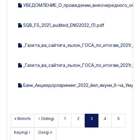
УВЕДОМЛЕНИЕ_О_проведении_внеочередного_общег
SQB_FS_2021_audited_ENG2022_(1).pdf
_Газета_ва_сайтига_эълон_ГОСА_по_итогам_2021г_ХХ_
_Газета_ва_сайтига_эълон_ГОСА_по_итогам_2021г_24_
Банк_Акциядорларининг_2022_йил_якуни_б-ча_Умумий
« Birinchi
‹ Oldingi
1
2
3
4
5
Keyingi ›
Oxirgi »