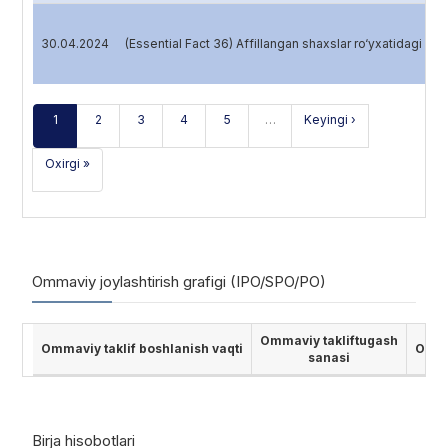
30.04.2024
(Essential Fact 36) Affillangan shaxslar ro‘yxatidagi o
1
2
3
4
5
…
Keyingi ›
Oxirgi »
Ommaviy joylashtirish grafigi (IPO/SPO/PO)
Ommaviy takliftugash
Ommaviy taklif boshlanish vaqti
Ommav
sanasi
Birja hisobotlari