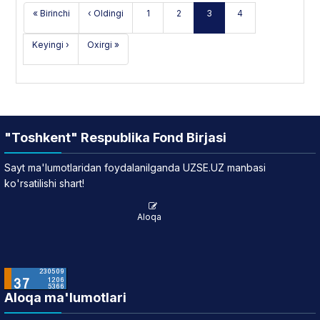
« Birinchi
‹ Oldingi
1
2
3
4
Keyingi ›
Oxirgi »
"Toshkent" Respublika Fond Birjasi
Sayt ma'lumotlaridan foydalanilganda UZSE.UZ manbasi
ko'rsatilishi shart!
Aloqa
Aloqa ma'lumotlari