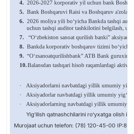
4.
2026-2027 korporativ yil uchun bank Boshqaru
5.
Bank Boshqaruvi Raisi va Boshqaruv a'zolarining
6.
2026 moliya yili bo‘yicha Bankda tashqi audito
uchun tashqi auditor tashkilotini belgilash, us
7.
“O‘zbekiston sanoat qurilish banki” aksiyadorli
8.
Bankda korporativ boshqaruv tizimi bo‘yicha 
9.
“O‘zsanoatqurilishbank” ATB Bank guruxini k
10.
Balansdan tashqari hisob raqamlardagi aktivlar
·
Aksiyadorlarni navbatdagi yillik umumiy yig‘ili
·
Aksiyadorlar navbatdagi yillik umumiy yig‘ilish
·
Aksiyadorlarning navbatdagi yillik umumiy yig
Yig‘ilish qatnashchilarini ro‘yxatga olish 
Murojaat uchun telefon: (78) 120-45-00 IP:85-