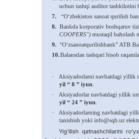
uchun tashqi auditor tashkilotini
7.
“O‘zbekiston sanoat qurilish banki
8.
Bankda korporativ boshqaruv tizi
COOPERS")
mustaqil baholash na
9.
“O‘zsanoatqurilishbank” ATB Ba
10.
Balansdan tashqari hisob raqamlar
·
Aksiyadorlarni navbatdagi yillik 
yil
“ 8 ” iyun
.
·
Aksiyadorlar navbatdagi yillik um
yil
“ 24 ” iyun
.
·
Aksiyadorlarning navbatdagi yill
tanishish yoki info@sqb.uz elekt
Yig‘ilish qatnashchilarini ro