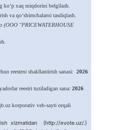
ng ko‘p xaq miqdorini belgilash.
irish va qo‘shimchalarni tasdiqlash.
ro
(OOO "PRICEWATERHOUSE
sh.
hun reestrni shakllantirish sanasi:
2026
adorlar reestri tuziladigan sana:
2026
b.uz korporativ veb-sayti orqali
erish xizmatidan (http://evote.uz/.)