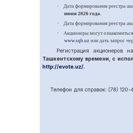
·
Дата формирования реестра ак
июня
2026 года
.
·
Дата формирования реестра акц
·
Акционеры могут ознакомитьс
www.
sqb
.uz
или дать запрос че
Регистрация акционеров на
Ташкентскому времени,
с испо
http
://
evote
.
uz
/
.
Телефон для справок: (78) 120-45-