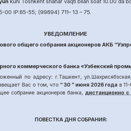
iyun
kuni Toshkent shahar vaqti bilan soat 10.00 da bos
5-00 IP:85-55; (99894) 711– 13 – 75.
УВЕДОМЛЕНИЕ
дового
общего собрания акционеров
АКБ “Узп
рного коммерческого банка «Узбекский про
ложенный по адресу:
г.Ташкент, ул.Шахрисябзска
извещает Вас о том, что
“
30
”
июня 2026 года
в 1
1
-
щее собрание акционеров
банка,
дистанционно с
ПОВЕСТКА ДНЯ СОБРАНИЯ: