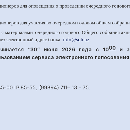
ционеров для оповещения о проведении
очередного
годовог
ионеров для участия в
о
очередно
м годовом о
бщем
с
обрани
я с материалами
очередного
годового О
бщего собрания акц
рез электронн
ы
й адрес банка:
info
@
sqb
.
uz
.
00
чинается
“30” июня 2026 года с
10
и з
льзованием сервиса электронного голосования
00 IP:85-55; (99894) 711– 13 – 75.