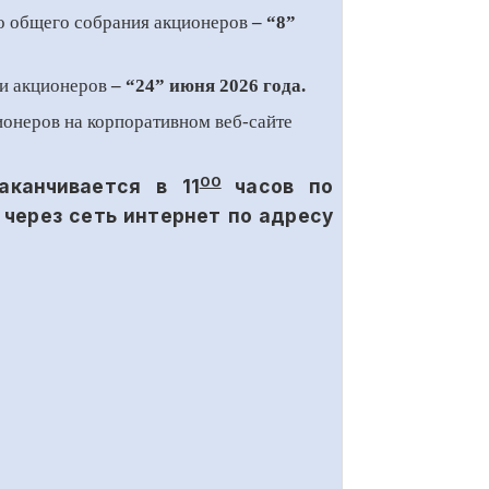
о
общего собрания акционеров
– “
8
”
и акционеров
–
“24”
июня
2026 года.
ионеров
на
корпоративном веб-сайте
00
аканчивается в
11
час
ов по
 через сеть интернет по адресу