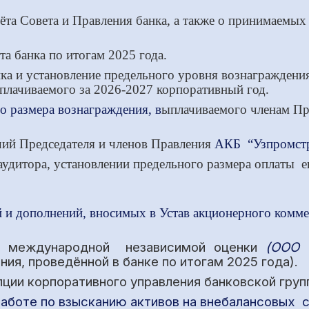
ёта Совета и Правления банка, а также о принимаемых
та банка по итогам 202
5
года.
ка и установление предельного уровня вознаграждения
ыплачиваемого за 2026-2027 корпоративный год.
о размера вознаграждения, в
ы
плачиваемого членам Пр
ий Председателя и членов Правления
АКБ “Узпромст
аудитора, установлении предельного размера оплаты
и дополнений, вносимых в Устав акционерного комме
ов
международной
независимой оценки
(ООО 
ия, проведённой в банке по итогам 202
5
года
)
.
ции корпоративного управления банковской груп
работе по взысканию активов на внебалансовых с