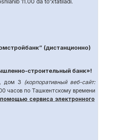
hlanib 11.00 da to‘xtatiladi.
ромстройбанк”
(дистанционно)
мышленно-строительный банк»
!
я, дом 3
(
корпоративный веб-сайт:
00 ч
асов по Ташкентскому времени
 помощью сервиса электронного