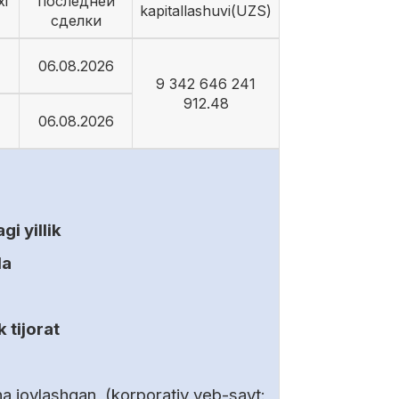
xi
последней
kapitallashuvi(UZS)
сделки
06.08.2026
9 342 646 241
912.48
06.08.2026
i yillik
da
 tijorat
a joylashgan, (korporativ veb-sayt: