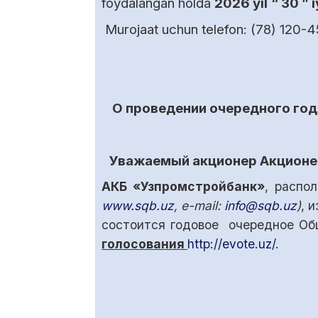
foydalangan holda
2026 yil
“ 30 ” 
Murojaat uchun telefon: (78) 120-4
О проведении
очередно
го го
Уважаем
ы
й
акционер
Акционе
АКБ «Узпромстройбанк»
, распо
www.
sqb
.uz
, e-mail:
info@
sqb
.uz
)
, 
состоится годовое очередное Об
голосования
http://evote.uz/.