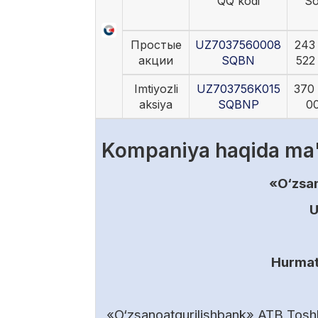
QQ kodi
So
Простые
UZ7037560008
243
акции
SQBN
522
Imtiyozli
UZ703756K015
370
aksiya
SQBNP
0
Kompaniya haqida ma
«O‘zsan
U
Hurmatl
«O‘zsanoatqurilishbank» ATB Toshke