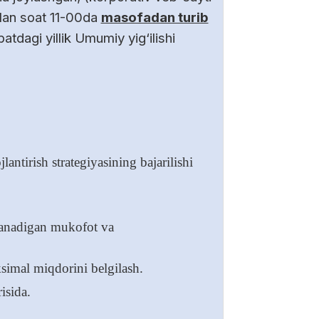
ilan soat 11-00da
masofadan turib
tdagi yillik Umumiy yig‘ilishi
ntirish strategiyasining bajarilishi
lanadigan mukofot va
simal miqdorini belgilash.
isida.