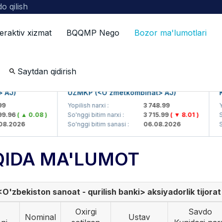
o qilish
teraktiv xizmat
BQQMP Nego
Bozor ma'lumotlari
ot
Saytdan qidirish
UZMKP (<O'zmetkombinat> AJ)
KVTS 
Yopilish narxi :
3 748.99
Yopilish
( ▲ 0.08 )
So'nggi bitim narxi :
3 715.99
( ▼ 8.01 )
So'nggi
26
So'nggi bitim sanasi :
06.08.2026
So'nggi
QIDA MA'LUMOT
<O'zbekiston sanoat - qurilish banki> aksiyadorlik tijorat
Oxirgi
Savdo
Nominal
Ustav