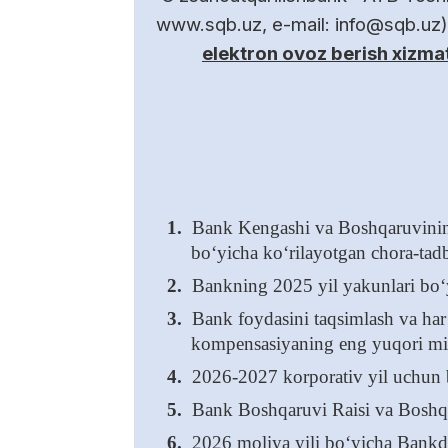
www.sqb.uz, e-mail: info@sqb.uz)
elektron ovoz berish xizmat
1.
Bank Kengashi va Boshqaruvining 2
bo‘yicha ko‘rilayotgan chora-tadbir
2.
Bankning 2025 yil yakunlari bo‘yi
3.
Bank foydasini taqsimlash va har
kompensasiyaning eng yuqori miq
4.
2026-2027 korporativ yil uchun 
5.
Bank Boshqaruvi Raisi va Boshqaru
6.
2026 moliya yili bo‘yicha Bankda 