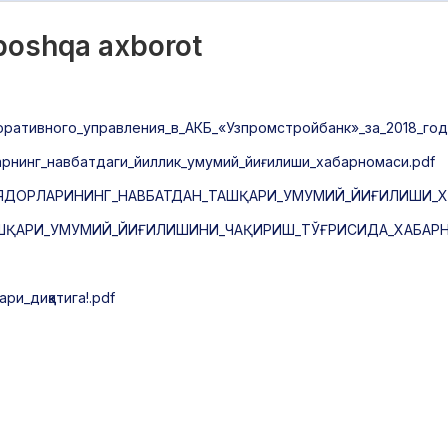
 boshqa axborot
ративного_управления_в_АКБ_«Узпромстройбанк»_за_2018_год
рнинг_навбатдаги_йиллик_умумий_йиғилиши_хабарномаси.pdf
ЯДОРЛАРИНИНГ_НАВБАТДАН_ТАШҚАРИ_УМУМИЙ_ЙИҒИЛИШИ_Х
АРИ_УМУМИЙ_ЙИҒИЛИШИНИ_ЧАҚИРИШ_ТЎҒРИСИДА_ХАБАРНОМА
и_диққатига!.pdf