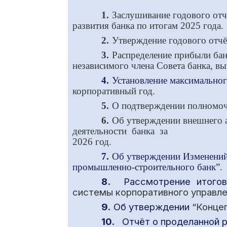
1.
Заслушивание годового отч
развития
банка по итогам 2025 года.
2.
Утверждение годового отчё
3.
Распределение прибыли бан
независимого члена Совета банка, в
4.
Установление максимальног
корпоративный год
.
5.
О подтверждении полномоч
6.
Об утверждении внешнего 
деятельности банка за
2026 год.
7.
Об утверждении Изменений 
промышленно-строительного банк”
.
8.
Рассмотрение итог
системы корпоративного управлен
9.
Об утверждении
“Концеп
10.
Отчёт о проделанной 