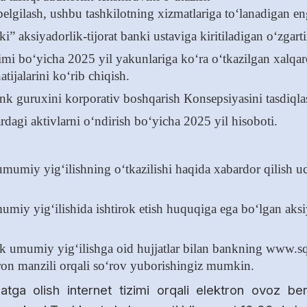
 belgilash, ushbu tashkilotning xizmatlariga to‘lanadigan e
” aksiyadorlik-tijorat banki ustaviga kiritiladigan o‘zgart
mi bo‘yicha 2025 yil yakunlariga ko‘ra o‘tkazilgan xalqa
tijalarini ko‘rib chiqish.
nk guruxini korporativ boshqarish
К
onsepsiyasini tasdiqla
dagi aktivlarni o‘ndirish bo‘yicha 2025 yil hisoboti.
umumiy yig‘ilishning o‘tkazilishi haqida xabardor qilish uc
umiy yig‘ilishida ishtirok etish huquqiga ega bo‘lgan aksiy
ik umumiy yig‘ilishga oid hujjatlar bilan bankning www.sq
ron manzili orqali so‘rov yuborishingiz mumkin.
‘yxatga olish internet tizimi orqali elektron ovoz b