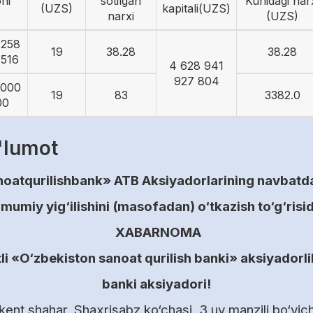
ni
sotilgan
Kunidagi nar
(UZS)
kapitali(UZS)
narxi
(UZS)
 258
19
38.28
38.28
 516
4 628 941
927 804
 000
19
83
3382.0
00
'lumot
oatqurilishbank» ATB Aksiyadorlarining navbatdag
mumiy yig‘ilishini (masofadan)
o‘tkazish to‘g‘risi
XABARNOMA
i «O‘zbekiston sanoat qurilish banki» aksiyadorlik
banki aksiyadori!
nt shahar, Shaxrisabz ko‘chasi, 3 uy manzili bo‘yich