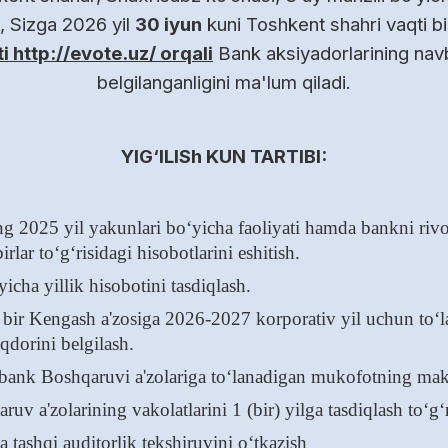
, Sizga 2026 yil
30 iyun
kuni Toshkent shahri vaqti b
i http://evote.uz/ orqali
Bank aksiyadorlarining navba
belgilanganligini ma'lum qiladi.
YIG‘ILISh KUN TARTIBI:
025 yil yakunlari bo‘yicha faoliyati hamda bankni rivojla
lar to‘g‘risidagi hisobotlarini eshitish.
cha yillik hisobotini tasdiqlash.
 bir Kengash a'zosiga 2026-2027 korporativ yil uchun to‘
dorini belgilash.
bank Boshqaruvi a'zolariga to‘lanadigan mukofotning mak
v a'zolarining vakolatlarini 1 (bir) yilga tasdiqlash to‘g‘r
tashqi auditorlik tekshiruvini o‘tkazish