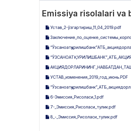
Emissiya risolalari va
Устав_2-ўзгартириш_11_04_2019.pdf
Заключение_по_оценке_системы_корпо
“Ўзсаноатқурилишбанк”АТБ_акциядорла
“ЎЗСАНОАТҚУРИЛИШБАНК”_АТБ_АКЦИ
АКЦИЯДОРЛАРИНИНГ_НАВБАТДАН_ТАШҚ
УСТАВ_изменения_2019_год_июнь.PDF
“Ўзсаноатқурилишбанк”_АТБ_акциядорлар
6-Эмиссия_Рисоласи_1.pdf
7-_Эмиссия_Рисоласи_тулик.pdf
8_-_Эмиссия_Рисоласи_тулик.pdf