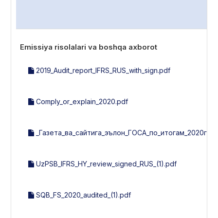
Emissiya risolalari va boshqa axborot
2019_Audit_report_IFRS_RUS_with_sign.pdf
Comply_or_explain_2020.pdf
_Газета_ва_сайтига_эълон_ГОСА_по_итогам_2020г_30_
UzPSB_IFRS_HY_review_signed_RUS_(1).pdf
SQB_FS_2020_audited_(1).pdf