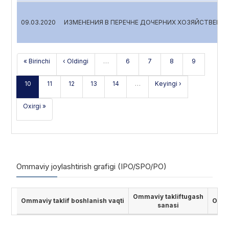
09.03.2020
ИЗМЕНЕНИЯ В ПЕРЕЧНЕ ДОЧЕРНИХ ХОЗЯЙСТВЕНН
« Birinchi
‹ Oldingi
…
6
7
8
9
10
11
12
13
14
…
Keyingi ›
Oxirgi »
Ommaviy joylashtirish grafigi (IPO/SPO/PO)
Ommaviy takliftugash
Ommaviy taklif boshlanish vaqti
Ommav
sanasi