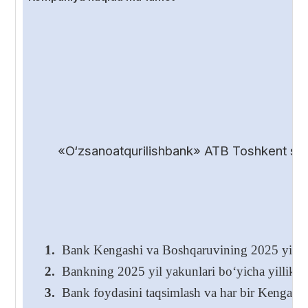
«O‘zsanoatqurilishbank» ATB Toshkent shah
1.
Bank Kengashi va Boshqaruvining 2025 yil yakunl
2.
Bankning 2025 yil yakunlari bo‘yicha yillik hi
3.
Bank foydasini taqsimlash va har bir Kengash