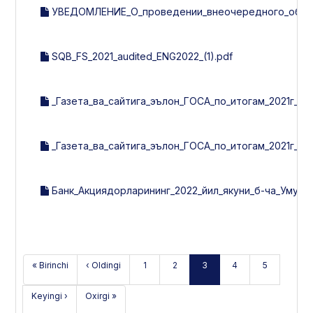
УВЕДОМЛЕНИЕ_О_проведении_внеочередного_общег
SQB_FS_2021_audited_ENG2022_(1).pdf
_Газета_ва_сайтига_эълон_ГОСА_по_итогам_2021г_ХХ_
_Газета_ва_сайтига_эълон_ГОСА_по_итогам_2021г_24_
Банк_Акциядорларининг_2022_йил_якуни_б-ча_Умумий
« Birinchi
‹ Oldingi
1
2
3
4
5
Keyingi ›
Oxirgi »