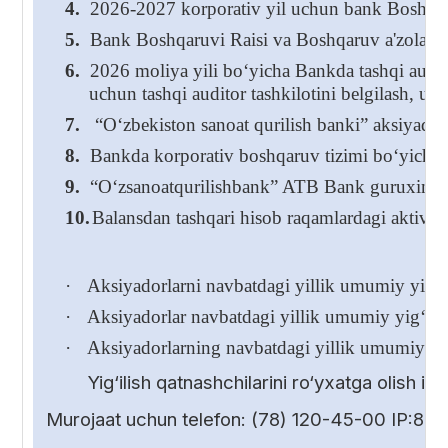
4.
2026-2027 korporativ yil uchun bank Boshqaru
5.
Bank Boshqaruvi Raisi va Boshqaruv a'zolarining
6.
2026 moliya yili bo‘yicha Bankda tashqi audito
uchun tashqi auditor tashkilotini belgilash, us
7.
“O‘zbekiston sanoat qurilish banki” aksiyadorli
8.
Bankda korporativ boshqaruv tizimi bo‘yicha 
9.
“O‘zsanoatqurilishbank” ATB Bank guruxini k
10.
Balansdan tashqari hisob raqamlardagi aktivlar
·
Aksiyadorlarni navbatdagi yillik umumiy yig‘ili
·
Aksiyadorlar navbatdagi yillik umumiy yig‘ilish
·
Aksiyadorlarning navbatdagi yillik umumiy yig
Yig‘ilish qatnashchilarini ro‘yxatga olish 
Murojaat uchun telefon: (78) 120-45-00 IP:85-