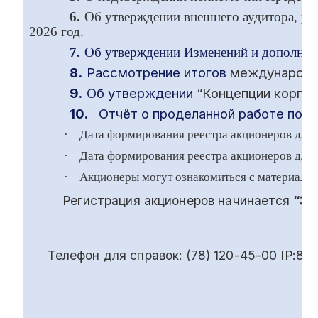
6.
Об утверждении внешнего аудитора, ус
2026 год.
7.
Об утверждении Изменений и дополнени
8.
Рассмотрение итогов
международ
9.
Об утверждении
“Концепции корпор
10.
Отчёт о проделанной работе по в
·
Дата формирования реестра акционеров для
·
Дата формирования реестра акционеров для 
·
Акционеры могут ознакомиться с материала
Регистрация акционеров начинается
“30
Телефон для справок: (78) 120-45-00 IP:85-55