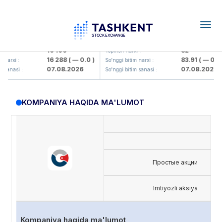
Togg
navig
lmaliq KMK> AJ)
KFSK (<Kafolat sug'urta kompaniya
16 100
82
Yopilish narxi :
16 288
( — 0.0 )
83.91
( — 0.0 )
rxi :
So'nggi bitim narxi :
07.08.2026
07.08.2026
nasi :
So'nggi bitim sanasi :
KOMPANIYA HAQIDA MA'LUMOT
Простые акции
Imtiyozli aksiya
Kompaniya haqida ma'lumot