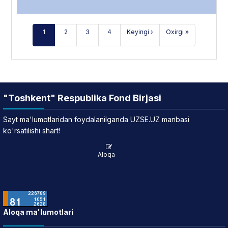
1
2
3
4
Keyingi ›
Oxirgi »
"Toshkent" Respublika Fond Birjasi
Sayt ma'lumotlaridan foydalanilganda UZSE.UZ manbasi
ko'rsatilishi shart!
Aloqa
Aloqa ma'lumotlari