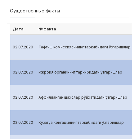
Существенные факты
Дата
№ факта
02.07.2020
Тафтиш комиссиясининг таркибидаги ўзгаришлар
02.07.2020
Ижроия органининг таркибидаги ўзгаришлар
02.07.2020
Аффилланган шахслар рўйхатидаги ўзгаришлар
02.07.2020
Кузатув кенгашининг таркибидаги ўзгаришлар