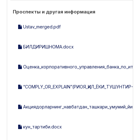
Проспекты и другая информация
Ustav_merged.pdf
БИЛДИРИШНОМА.docx
Оценка_корпоративного_управления_банка_по_итогам
“COMPLY_OR_EXPLAIN”(РИОЯ_ҚИЛ_ЁКИ_ТУШУНТИР-202
Акциядорларнинг_навбатдан_ташкари_умумий_йигилиш
кун_тартиби.docx