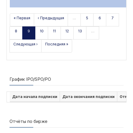
« Первая
‹ Предыдущая
…
5
6
7
8
9
10
11
12
13
…
Следующая ›
Последняя »
График IPO/SPO/PO
Дата начала подписки
Дата окончания подписки
Отмен
Отчёты по бирже