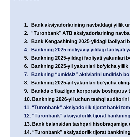
1.
Bank aksiyadorlarining navbatdagi yillik umum
2.
“Turonbank” ATB aksiyadorlarining navbatdagi 
3.
Bank Kengashining 2025-yildagi faoliyati boʻyi
4.
Bankning 2025 moliyaviy yildagi faoliyati yaku
5.
Bankning 2025-yildagi faoliyati yakunlari boʻyi
6.
Bankning 2025-yil yakunlari boʻyicha yillik his
7.
Bankning “umidsiz” aktivlarini undirish boʻyic
8.
Bankning 2025-yil yakunlari boʻyicha olingan s
9.
Bankda oʻtkazilgan korporativ boshqaruv tizimi
10.
Bankning 2026-yil uchun tashqi auditorini ta
11.
“Turonbank” aksiyadorlik tijorat banki tomonid
12.
“Turonbank” aksiyadorlik tijorat bankining yan
13.
Bank balansidan tashqari hisobraqamiga olin
14.
“Turonbank” aksiyadorlik tijorat bankining e’l