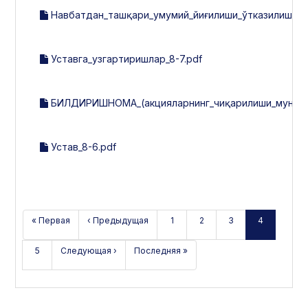
Навбатдан_ташқари_умумий_йиғилиши_ўтказилиши_т
Уставга_узгартиришлар_8-7.pdf
БИЛДИРИШНОМА_(акцияларнинг_чиқарилиши_мун.б-н
Устав_8-6.pdf
« Первая
‹ Предыдущая
1
2
3
4
5
Следующая ›
Последняя »