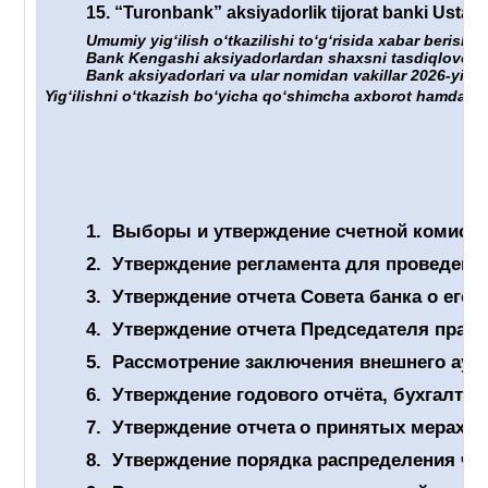
15.
“Turonbank” aksiyadorlik tijorat banki Ustavig
Umumiy yigʻilish oʻtkazilishi toʻgʻrisida xabar berish 
Bank Kengashi aksiyadorlardan shaxsni tasdiqlovchi hu
Bank aksiyadorlari va ular nomidan vakillar 2026-yil “
Yigʻilishni oʻtkazish boʻyicha qoʻshimcha axborot hamda un
1.
Выборы и утверждение счетной комиссии
2.
Утверждение регламента для проведен
3.
Утверждение отчет
а
Совета банка о его 
4.
Утверждение отчета Председателя правл
5.
Рассмотрение заключения внешнего ауди
6.
Утверждение годового отчёта, бухгалтер
7.
Утверждение отчета
о принятых мерах п
8.
Утверждение порядка распределения чис