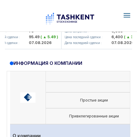
Togg
navig
amkorbank> ATB)
UZMK (<O'zmetkombinat> AJ)
79
6,099
 :
Цена закрытия :
95.49
( ▲ 5.49 )
6,400
( ▲ 300.0
й сделки :
Цена последний сделки :
07.08.2026
07.08.2026
й сделки :
Дата последней сделки :
ИНФОРМАЦИЯ О КОМПАНИИ
Простые акции
Привилегированные акции
О компании