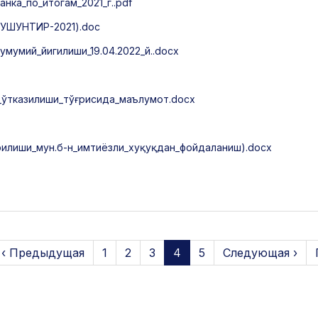
ка_по_итогам_2021_г..pdf
ТУШУНТИР-2021).doc
мумий_йигилиши_19.04.2022_й..docx
ўтказилиши_тўғрисида_маълумот.docx
лиши_мун.б-н_имтиёзли_хуқуқдан_фойдаланиш).docx
‹ Предыдущая
1
2
3
4
5
Следующая ›