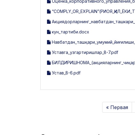
Оценка_корпоративного_управления_бан
“COMPLY_OR_EXPLAIN”(РИОЯ_ҚИЛ_ЁКИ_
Акциядорларнинг_навбатдан_ташкари_у
кун_тартиби.docx
Навбатдан_ташқари_умумий_йиғилиши_
Уставга_узгартиришлар_8-7.pdf
БИЛДИРИШНОМА_(акцияларнинг_чиқари
Устав_8-6.pdf
« Первая