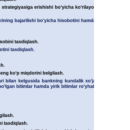
strategiyasiga erishishi boʻyicha koʻrilayotgan chora-
rining bajarilishi bo‘yicha hisobotini hamda 2026-yilda
isobini tasdiqlash.
tini tasdiqlash.
sh.
eng koʻp miqdorini belgilash.
i bilan kelgusida bankning kundalik xoʻjalik faoliyati
ʻlgan bitimlar hamda yirik bitimlar roʻyhatini aniqlash
gilash.
i tasdiqlash.