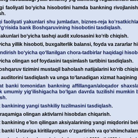
 faoliyati boʻyicha hisobotini hamda bankning rivojlanish 
sh.
 faoliyati yakunlari shu jumladan, biznes-reja ko‘rsatkichla
toʻgʻrisida bank Boshqaruvining hisobotini tasdiqlash.
akunlari boʻyicha tashqi audit xulosasini koʻrib chiqish.
cha yillik hisoboti, buxgalterlik balansi, foyda va zararlar h
ndirish boʻyicha qoʻllanilgan chora-tadbirlar haqidagi hisobo
icha olingan sof foydasini taqsimlash tartibini tasdiqlash.
shqaruv tizimini mustaqil baholash natijalarini koʻrib chiqi
auditorini tasdiqlash va unga toʻlanadigan xizmat haqining 
at banki tomonidan bankning affillangan/aloqador shaxslar
ik umumiy yigʻilishigacha boʻlgan davrda tuzilishi mumkin bo
sh.
 bankining yangi tashkiliy tuzilmasini tasdiqlash
.
raqamiga olingan aktivlarni hisobdan chiqarish.
 bankining e’lon qilingan aksiyalarining yangi miqdorini bel
 banki Ustaviga kiritilayotgan oʻzgartirish va qoʻshimchalarn