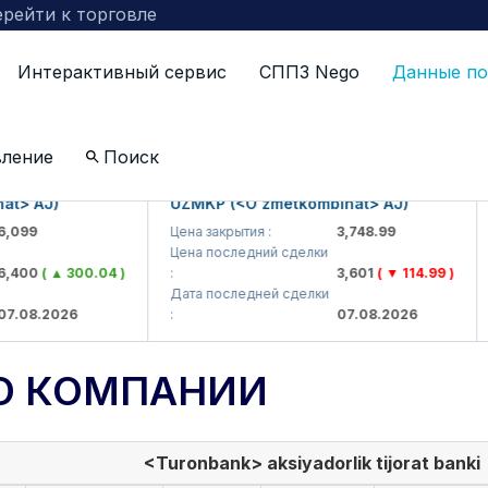
рейти к торговле
Интерактивный сервис
СППЗ Nego
Данные по
вление
Поиск
AJ)
UZMKP (<O'zmetkombinat> AJ)
KVT
Цена закрытия :
3,748.99
Цена
Цена последний сделки
Цен
0
( ▲ 300.04 )
:
3,601
( ▼ 114.99 )
:
Дата последней сделки
Дат
.2026
:
07.08.2026
:
О КОМПАНИИ
<Turonbank> aksiyadorlik tijorat banki