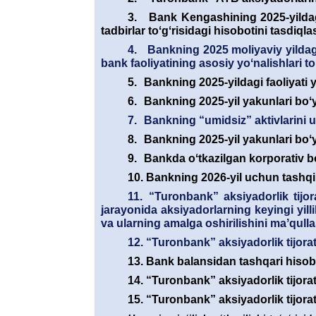
3.
Bank Kengashining 2025-yildagi
tadbirlar toʻgʻrisidagi hisobotini tasdiqla
4.
Bankning 2025 moliyaviy yildagi
bank faoliyatining asosiy yoʻnalishlari 
5.
Bankning 2025-yildagi faoliyati y
6.
Bankning 2025-yil yakunlari boʻyi
7.
Bankning “umidsiz” aktivlarini u
8.
Bankning 2025-yil yakunlari boʻy
9.
Bankda oʻtkazilgan korporativ bo
10.
Bankning 2026-yil uchun tashqi 
11.
“Turonbank” aksiyadorlik tijor
jarayonida aksiyadorlarning keyingi yill
va ularning amalga oshirilishini maʼqulla
12.
“Turonbank” aksiyadorlik tijorat
13.
Bank balansidan tashqari hisob
14.
“Turonbank” aksiyadorlik tijorat
15.
“Turonbank” aksiyadorlik tijorat