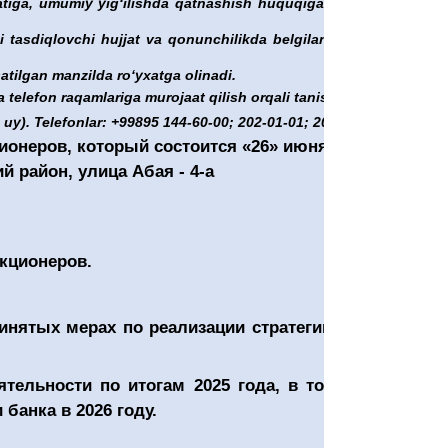
atiga, umumiy yigʻilishda qatnashish huquqiga ega boʻlgan
 tasdiqlovchi hujjat va qonunchilikda belgilangan tartibda
tilgan manzilda roʻyxatga olinadi.
 telefon raqamlariga murojaat qilish orqali tanishish
y). Telefonlar: +99895 144-60-00; 202-01-01; 202-70-70.
ионеров, который состоится «26» июня
й район, улица Абая - 4-а
кционеров.
инятых мерах по реализации стратегии развития
ятельности по итогам 202
5
года, в том числе о
банка в 2026 году.