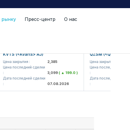
 рынку
Пресс-центр
О нас
S (<Kvarts> AJ)
QZSM (<Qizilqumsement
 закрытия :
2,385
Цена закрытия :
1,2
а последний сделки
Цена последний сделки
3,099
( ▲ 199.0 )
:
1,
а последней сделки
Дата последней сделки
07.08.2026
:
07