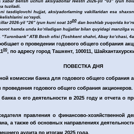
da xabar berish uchun aksiyadorlar reestri 2026-yil
“03” iyun hol
a tuziladi.
 tasdiqlovchi hujjat, aksiyadorlarning vakillaridan esa shaxsni
elishlarini soʻraydi.
00
llar 2026-yil “26” iyun kuni soat 10
dan boshlab yuqorida koʻrsa
borot hamda unda koʻriladigan hujjatlar bilan quyidagi manzilga va
“Turonbank” ATB Bosh ofisi (Toshkent shahri, Abay koʻchasi, 4a u
ообщает
о проведении
годового общего собрания акц
00
11
, по адресу город Ташкент, 100011, Шайхантахурски
ПОВЕСТКА ДНЯ
ой комиссии банка для годового общего собрания а
я проведения
годового общего собрания акционеров.
банка о его деятельности в 202
5
году и отчета о пр
седателя правления о финансово-хозяйственной де
на, а также об основных направлениях деятельности 
ешнего аудита по итогам 202
5
года.