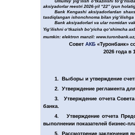
Umumiy yigʻilish oʻtkazilishi toʻgʻrisi
aksiyadorlar reestri 2026-yil “22” iyun holatig
Bank Kengashi aksiyadorlardan shaxsni
tasdiqlangan ishonchnoma bilan yigʻilishga k
Bank aksiyadorlari va ular nomidan vaki
Yigʻilishni oʻtkazish boʻyicha qoʻshimcha ax
mumkin: elektron manzil: www.turonbank.uz, 
Совет
АКБ
«Туронбанк» с
2026 года в 
1.
Выборы и утверждение счетн
2.
Утверждение регламента дл
3.
Утверждение отчет
а
Совета 
банка.
4.
Утверждение отчета Пред
выполнении показателей бизнес-пла
5.
Рассмотрение заключения вн