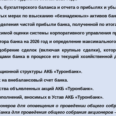
, бухгалтерского баланса и отчета о прибылях и убы
тых мерах по взысканию «безнадежных» активов бан
деления чистой прибыли банка, полученной по итога
симой оценки системы корпоративного управления п
ора банка на 2026 год и определение максимального 
добрение сделок (включая крупные сделки), кото
ми банка в процессе его текущей хозяйственной д
ационной структуры АКБ «Туронбанк».
 на внебалансовый счет банка.
ства объявленных акций АКБ «Туронбанк».
ополнений, вносимых в Устав АКБ «Туронбанк».
онеров для оповещения о проведении общего собра
анка для проведения общего собрания акционеров – 