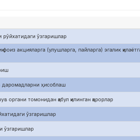
и рўйхатидаги ўзгаришлар
қ фоиз акцияларга (улушларга, пайларга) эгалик қилаё
ариш
а даромадларни ҳисоблаш
ув органи томонидан қабул қилинган қарорлар
йхатидаги ўзгаришлар
и ўзгаришлар