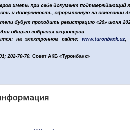
неров иметь при себе документ подтверждающий л
ть и доверенность, оформленную на основании д
ители будут проходить регистрацию «26»
июня
202
 для общего собрания акционеров
ится: на электронном сайте:
www
.
turonbank
.
uz
,
01; 202-70-70.
Совет АКБ «Туронбанк»
 информация