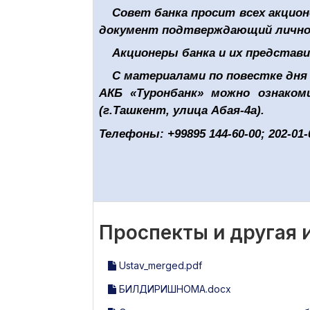
Совет банка просит всех акцио
документ подтверждающий личнос
Акционеры банка и их представ
С материалами по повестке дня
АКБ «Туронбанк» можно ознаком
(г.Ташкент, улица Абая-4а).
Телефоны: +99895 144-60-00; 202-01-
Проспекты и другая
Ustav_merged.pdf
БИЛДИРИШНОМА.docx