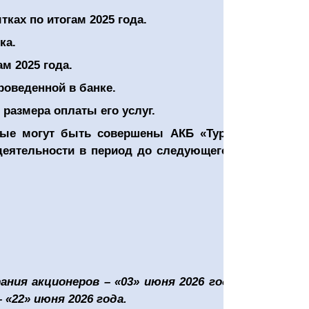
тках по итогам 202
5
года.
ка.
м 2025 года.
роведенной в банке.
размера оплаты его услуг.
рые могут быть совершены АКБ «Туронбанк» с
еятельности в период до следующего годового
ния акционеров – «03» июня 2026 года, а дата
«22» июня 2026 года.