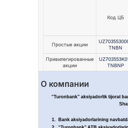
Код ЦБ
UZ70355300
Простые акции
TNBN
Привилегированные
UZ703553K0
акции
TNBNP
О компании
“Turonbank” aksiyadorlik tijorat ban
Shay
1.
Bank aksiyadorlarining navbatdag
2.
“Turonbank” ATB aksiyadorlarini