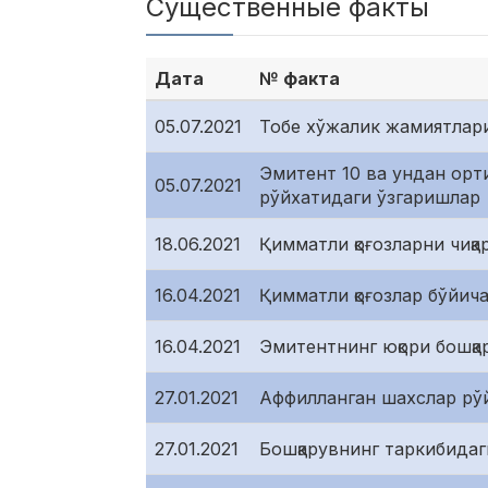
Существенные факты
Дата
№ факта
05.07.2021
Тобе хўжалик жамиятлар
Эмитент 10 ва ундан орти
05.07.2021
рўйхатидаги ўзгаришлар
18.06.2021
Қимматли қоғозларни чиқ
16.04.2021
Қимматли қоғозлар бўйич
16.04.2021
Эмитентнинг юқори бошқар
27.01.2021
Аффилланган шахслар рў
27.01.2021
Бошқарувнинг таркибидаг