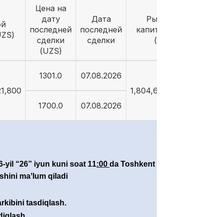
Цена на
дату
Дата
Рыночная
ой
последней
последней
капитализация
UZS)
сделки
сделки
(UZS)
(UZS)
1301.0
07.08.2026
21,800
1,804,671,604,204
1700.0
07.08.2026
6-
yil “
26
”
iyun
kuni soat 1
1
:00
da Toshkent shahri,
shini maʼlum qiladi
rkibini tasdiqlash.
diqlash.