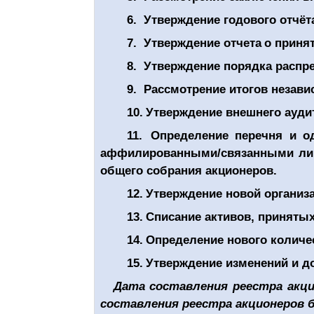
6.
Утверждение годового отчёта
7.
Утверждение отчета
о приня
8.
Утверждение порядка распре
9.
Рассмотрение итогов незави
10.
Утверждение внешнего аудит
11.
Определение перечня и о
аффилированными/связанными лица
общего собрания акционеров.
12.
Утверждение новой организ
13.
Списание активов, принятых
14.
Определение нового количе
15.
Утверждение изменений и д
Дата составления реестра акци
составления реестра акционеров б