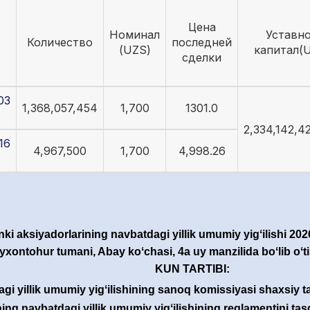
Цена
Номинал
Уставн
Количество
последней
(UZS)
капитал(
сделки
03
1,368,057,454
1,700
1301.0
2,334,142,4
16
4,967,500
1,700
4,998.26
ki aksiyadorlarining navbatdagi yillik umumiy yigʻilishi 202
xontohur tumani, Abay koʻchasi, 4a uy manzilida boʻlib oʻti
KUN TARTIBI:
i yillik umumiy yigʻilishining sanoq komissiyasi shaxsiy ta
ng navbatdagi yillik umumiy yigʻilishining reglamentini tas