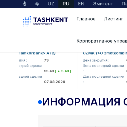
UZ
RU
EN
Эмитент
Пе
Главное
Листинг
Данные по рынку
Информация о компании
Корпоративное упра
B (<Hamkorbank> ATB)
UZMK (<O'zmetkombinat> 
закрытия :
79
Цена закрытия :
6,099
 последний сделки
Цена последний сделки
95.49
( ▲ 5.49 )
:
6,40
 последней сделки
Дата последней сделки
07.08.2026
:
07.08
ИНФОРМАЦИЯ 