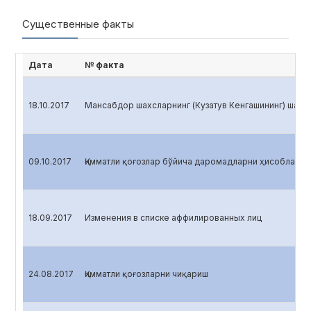
Существенные факты
Дата
№ факта
18.10.2017
Мансабдор шахсларнинг (Кузатув Кенгашининг) шахс
09.10.2017
Қимматли қоғозлар бўйича даромадларни ҳисоблаш
18.09.2017
Изменения в списке аффилированных лиц
24.08.2017
Қимматли қоғозларни чиқариш