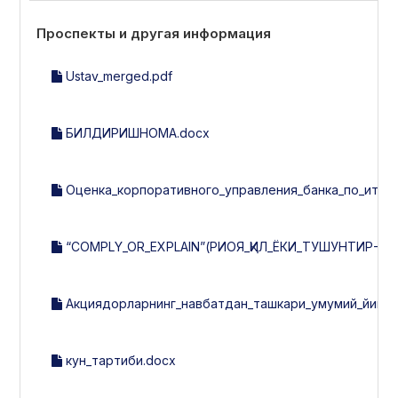
Проспекты и другая информация
Ustav_merged.pdf
БИЛДИРИШНОМА.docx
Оценка_корпоративного_управления_банка_по_итогам
“COMPLY_OR_EXPLAIN”(РИОЯ_ҚИЛ_ЁКИ_ТУШУНТИР-202
Акциядорларнинг_навбатдан_ташкари_умумий_йигилиш
кун_тартиби.docx