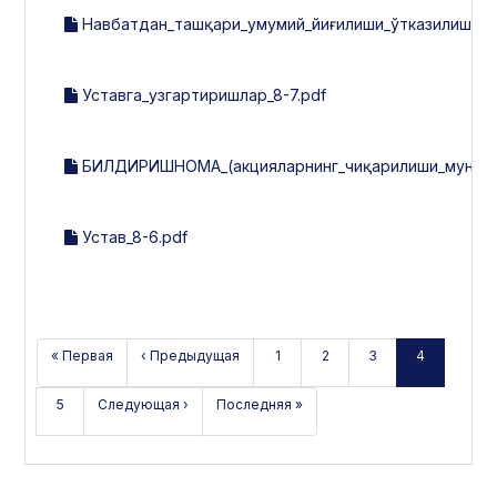
Навбатдан_ташқари_умумий_йиғилиши_ўтказилиши_т
Уставга_узгартиришлар_8-7.pdf
БИЛДИРИШНОМА_(акцияларнинг_чиқарилиши_мун.б-н
Устав_8-6.pdf
« Первая
‹ Предыдущая
1
2
3
4
5
Следующая ›
Последняя »