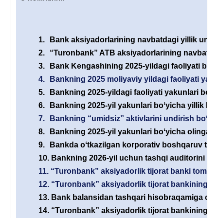
1.
Bank aksiyadorlarining navbatdagi yillik umum
2.
“Turonbank” ATB aksiyadorlarining navbatdagi 
3.
Bank Kengashining 2025-yildagi faoliyati boʻyi
4.
Bankning 2025 moliyaviy yildagi faoliyati yaku
5.
Bankning 2025-yildagi faoliyati yakunlari boʻyi
6.
Bankning 2025-yil yakunlari boʻyicha yillik his
7.
Bankning “umidsiz” aktivlarini undirish boʻyic
8.
Bankning 2025-yil yakunlari boʻyicha olingan s
9.
Bankda oʻtkazilgan korporativ boshqaruv tizimi
10.
Bankning 2026-yil uchun tashqi auditorini ta
11.
“Turonbank” aksiyadorlik tijorat banki tomonid
12.
“Turonbank” aksiyadorlik tijorat bankining yan
13.
Bank balansidan tashqari hisobraqamiga olin
14.
“Turonbank” aksiyadorlik tijorat bankining e’l