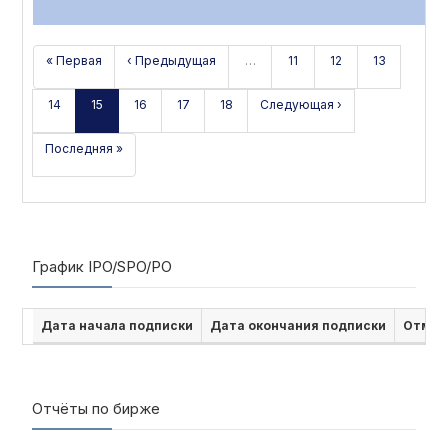
« Первая
‹ Предыдущая
…
11
12
13
14
15
16
17
18
Следующая ›
Последняя »
График IPO/SPO/PO
Дата начала подписки
Дата окончания подписки
Отмен
Отчёты по бирже