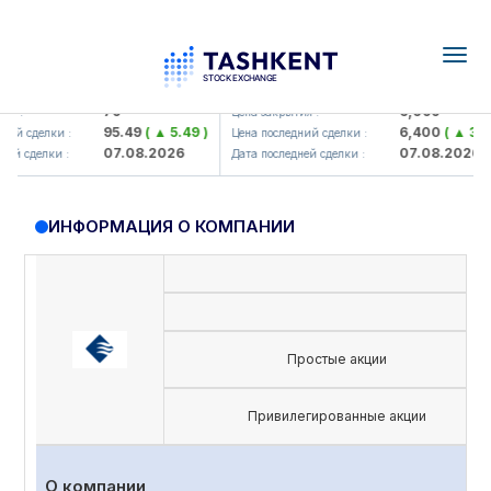
Togg
navig
amkorbank> ATB)
UZMK (<O'zmetkombinat> AJ)
79
6,099
 :
Цена закрытия :
95.49
( ▲ 5.49 )
6,400
( ▲ 300.
й сделки :
Цена последний сделки :
07.08.2026
07.08.2026
й сделки :
Дата последней сделки :
ИНФОРМАЦИЯ О КОМПАНИИ
Простые акции
Привилегированные акции
О компании