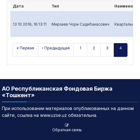
Дата
Тип
Наименован
13 10 2016, 16:13:11
Мирзаев Чори Садибакасович
Квартальный 
« Первая
‹ Предыдущая
1
2
3
4
АО Республиканская Фондовая Биржа
«Тошкент»
При использовании материалов опубликованных на данном
сайте, ссылка на www.uzse.uz обязательна.
Обратная связь