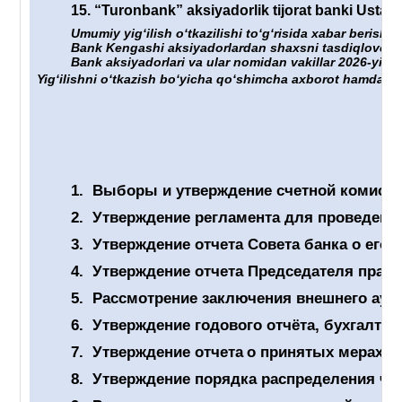
15.
“Turonbank” aksiyadorlik tijorat banki Ustavig
Umumiy yigʻilish oʻtkazilishi toʻgʻrisida xabar berish 
Bank Kengashi aksiyadorlardan shaxsni tasdiqlovchi hu
Bank aksiyadorlari va ular nomidan vakillar 2026-yil “
Yigʻilishni oʻtkazish boʻyicha qoʻshimcha axborot hamda un
1.
Выборы и утверждение счетной комиссии
2.
Утверждение регламента для проведен
3.
Утверждение отчет
а
Совета банка о его 
4.
Утверждение отчета Председателя правл
5.
Рассмотрение заключения внешнего ауди
6.
Утверждение годового отчёта, бухгалтер
7.
Утверждение отчета
о принятых мерах п
8.
Утверждение порядка распределения чис