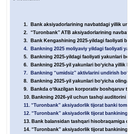
1.
Bank aksiyadorlarining navbatdagi yillik umum
2.
“Turonbank” ATB aksiyadorlarining navbatdagi 
3.
Bank Kengashining 2025-yildagi faoliyati boʻyi
4.
Bankning 2025 moliyaviy yildagi faoliyati yaku
5.
Bankning 2025-yildagi faoliyati yakunlari boʻyi
6.
Bankning 2025-yil yakunlari boʻyicha yillik his
7.
Bankning “umidsiz” aktivlarini undirish boʻyic
8.
Bankning 2025-yil yakunlari boʻyicha olingan s
9.
Bankda oʻtkazilgan korporativ boshqaruv tizimi
10.
Bankning 2026-yil uchun tashqi auditorini ta
11.
“Turonbank” aksiyadorlik tijorat banki tomonid
12.
“Turonbank” aksiyadorlik tijorat bankining yan
13.
Bank balansidan tashqari hisobraqamiga olin
14.
“Turonbank” aksiyadorlik tijorat bankining e’l