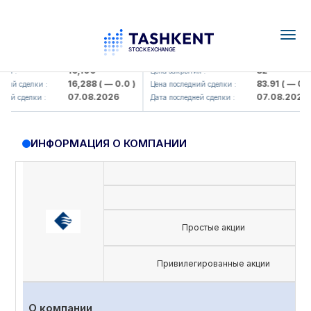
Togg
navig
Olmaliq KMK> AJ)
KFSK (<Kafolat sug'urta kompaniy
16,100
82
 :
Цена закрытия :
16,288
( — 0.0 )
83.91
( — 0.0 )
ий сделки :
Цена последний сделки :
07.08.2026
07.08.2026
й сделки :
Дата последней сделки :
ИНФОРМАЦИЯ О КОМПАНИИ
Простые акции
Привилегированные акции
О компании