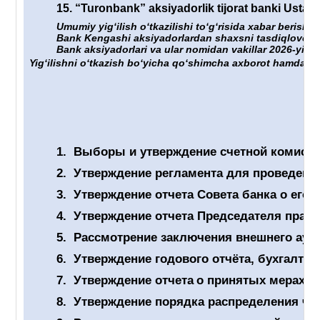
15.
“Turonbank” aksiyadorlik tijorat banki Ustavig
Umumiy yigʻilish oʻtkazilishi toʻgʻrisida xabar berish 
Bank Kengashi aksiyadorlardan shaxsni tasdiqlovchi hu
Bank aksiyadorlari va ular nomidan vakillar 2026-yil “
Yigʻilishni oʻtkazish boʻyicha qoʻshimcha axborot hamda un
1.
Выборы и утверждение счетной комиссии
2.
Утверждение регламента для проведен
3.
Утверждение отчет
а
Совета банка о его 
4.
Утверждение отчета Председателя правл
5.
Рассмотрение заключения внешнего ауди
6.
Утверждение годового отчёта, бухгалтер
7.
Утверждение отчета
о принятых мерах п
8.
Утверждение порядка распределения чис