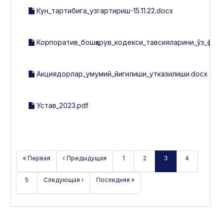
Кун_тартибига_узгартириш-15.11.22.docx
Корпоратив_бошқарув_кодекси_тавсияларини_ўз_фаоли
Акциядорлар_умумий_йигилиши_утказилиши.docx
Устав_2023.pdf
« Первая
‹ Предыдущая
1
2
3
4
5
Следующая ›
Последняя »