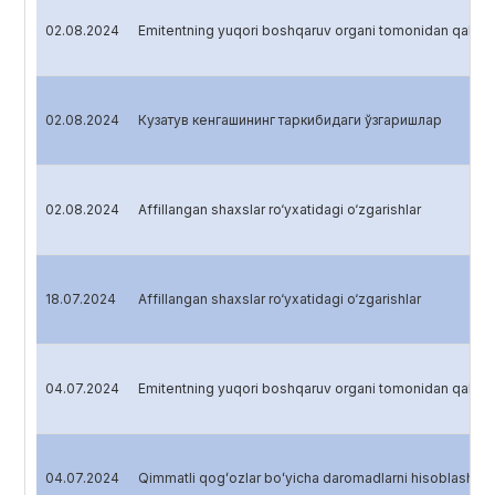
02.08.2024
Emitentning yuqori boshqaruv organi tomonidan qabul q
02.08.2024
Кузатув кенгашининг таркибидаги ўзгаришлар
02.08.2024
Affillangan shaxslar ro‘yxatidagi o‘zgarishlar
18.07.2024
Affillangan shaxslar ro‘yxatidagi o‘zgarishlar
04.07.2024
Emitentning yuqori boshqaruv organi tomonidan qabul q
04.07.2024
Qimmatli qogʻozlar boʻyicha daromadlarni hisoblash