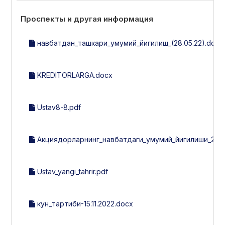
Проспекты и другая информация
навбатдан_ташкари_умумий_йигилиш_(28.05.22).docx
KREDITORLARGA.docx
Ustav8-8.pdf
Акциядорларнинг_навбатдаги_умумий_йигилиши_202
Ustav_yangi_tahrir.pdf
кун_тартиби-15.11.2022.docx