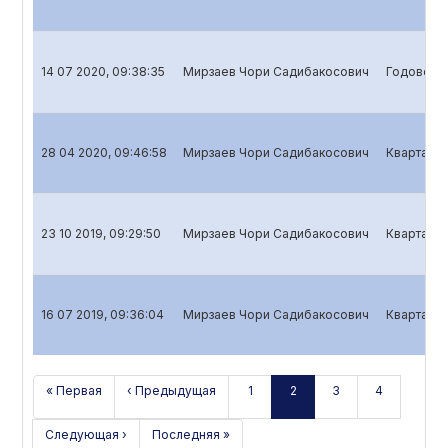
14 07 2020, 09:38:35
Мирзаев Чори Садибакосович
Годовой о
28 04 2020, 09:46:58
Мирзаев Чори Садибакосович
Квартальн
23 10 2019, 09:29:50
Мирзаев Чори Садибакосович
Квартальн
16 07 2019, 09:36:04
Мирзаев Чори Садибакосович
Квартальн
« Первая
‹ Предыдущая
1
2
3
4
Следующая ›
Последняя »