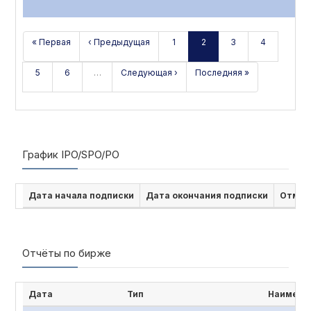
« Первая
‹ Предыдущая
1
2
3
4
5
6
…
Следующая ›
Последняя »
График IPO/SPO/PO
Дата начала подписки
Дата окончания подписки
Отмен
Отчёты по бирже
Дата
Тип
Наимено