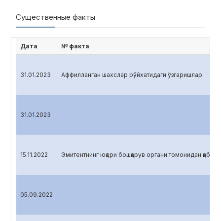
Существенные факты
Дата
№ факта
31.01.2023
Аффилланган шахслар рўйхатидаги ўзгаришлар
31.01.2023
15.11.2022
Эмитентнинг юқори бошқарув органи томонидан қабул қ
05.09.2022