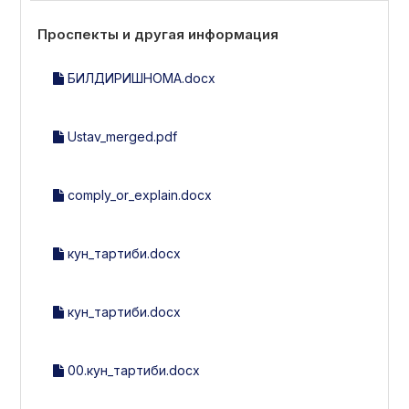
Проспекты и другая информация
БИЛДИРИШНОМА.docx
Ustav_merged.pdf
comply_or_explain.docx
кун_тартиби.docx
кун_тартиби.docx
00.кун_тартиби.docx