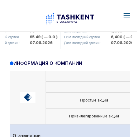
Togg
navig
amkorbank> ATB)
UZMK (<O'zmetkombinat> AJ)
79
6,099
 :
Цена закрытия :
95.49
( — 0.0 )
6,400
( — 0.0 )
й сделки :
Цена последний сделки :
07.08.2026
07.08.2026
й сделки :
Дата последней сделки :
ИНФОРМАЦИЯ О КОМПАНИИ
Простые акции
Привилегированные акции
О компании