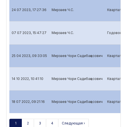
24 07 2023, 17:27:36
Мирзаев Ч.С.
Квартальны
07 07 2023, 15:47:27
Мирзаев Ч.С.
Годовой от
25 04 2023, 09:33:05
Мирзаев Чори Садибақoсович
Квартальны
14 10 2022, 10:41:10
Мирзаев Чори Садибақoсович
Квартальны
18 07 2022, 09:21:16
Мирзаев Чори Садибақoсович
Квартальны
1
2
3
4
Следующая ›