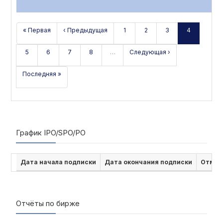
« Первая
‹ Предыдущая
1
2
3
4
5
6
7
8
…
Следующая ›
Последняя »
График IPO/SPO/PO
Дата начала подписки
Дата окончания подписки
Отмен
Отчёты по бирже