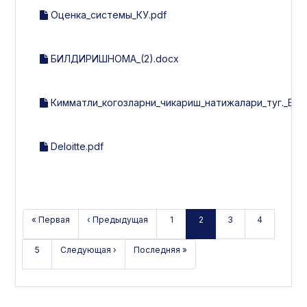
Оценка_системы_КУ.pdf
БИЛДИРИШНОМА_(2).docx
Кимматли_когозларни_чикариш_натижалари_туг._Б
Deloitte.pdf
« Первая
‹ Предыдущая
1
2
3
4
5
Следующая ›
Последняя »