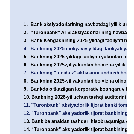
1.
Bank aksiyadorlarining navbatdagi yillik umum
2.
“Turonbank” ATB aksiyadorlarining navbatdagi 
3.
Bank Kengashining 2025-yildagi faoliyati boʻyi
4.
Bankning 2025 moliyaviy yildagi faoliyati yaku
5.
Bankning 2025-yildagi faoliyati yakunlari boʻyi
6.
Bankning 2025-yil yakunlari boʻyicha yillik his
7.
Bankning “umidsiz” aktivlarini undirish boʻyic
8.
Bankning 2025-yil yakunlari boʻyicha olingan s
9.
Bankda oʻtkazilgan korporativ boshqaruv tizimi
10.
Bankning 2026-yil uchun tashqi auditorini ta
11.
“Turonbank” aksiyadorlik tijorat banki tomonid
12.
“Turonbank” aksiyadorlik tijorat bankining yan
13.
Bank balansidan tashqari hisobraqamiga olin
14.
“Turonbank” aksiyadorlik tijorat bankining e’l