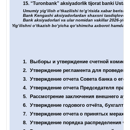
15.
“Turonbank” aksiyadorlik tijorat banki Ustavig
Umumiy yigʻilish oʻtkazilishi toʻgʻrisida xabar berish 
Bank Kengashi aksiyadorlardan shaxsni tasdiqlovchi hu
Bank aksiyadorlari va ular nomidan vakillar 2026-yil “
Yigʻilishni oʻtkazish boʻyicha qoʻshimcha axborot hamda un
1.
Выборы и утверждение счетной комиссии
2.
Утверждение регламента для проведен
3.
Утверждение отчет
а
Совета банка о его 
4.
Утверждение отчета Председателя правл
5.
Рассмотрение заключения внешнего ауди
6.
Утверждение годового отчёта, бухгалтер
7.
Утверждение отчета
о принятых мерах п
8.
Утверждение порядка распределения чис