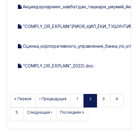
Акциядорларнинг_навбатдан_ташкари_умумий_йигилиш
“COMPLY_OR_EXPLAIN”(РИОЯ_ҚИЛ_ЁКИ_ТУШУНТИР-20
Оценка_корпоративного_управления_банка_по_итогам
“COMPLY_OR_EXPLAIN”_2022).doc
« Первая
‹ Предыдущая
1
2
3
4
5
Следующая ›
Последняя »