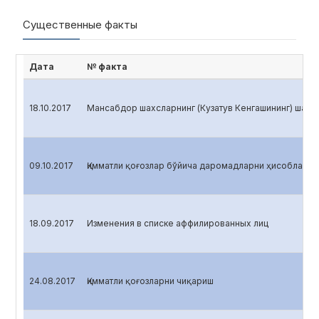
Существенные факты
Дата
№ факта
18.10.2017
Мансабдор шахсларнинг (Кузатув Кенгашининг) шахс
09.10.2017
Қимматли қоғозлар бўйича даромадларни ҳисоблаш
18.09.2017
Изменения в списке аффилированных лиц
24.08.2017
Қимматли қоғозларни чиқариш