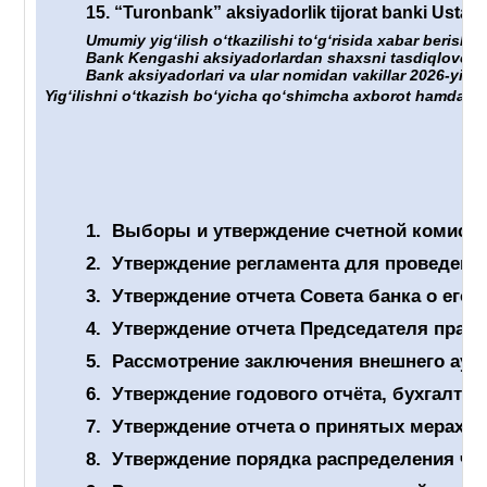
15.
“Turonbank” aksiyadorlik tijorat banki Ustavig
Umumiy yigʻilish oʻtkazilishi toʻgʻrisida xabar berish 
Bank Kengashi aksiyadorlardan shaxsni tasdiqlovchi hu
Bank aksiyadorlari va ular nomidan vakillar 2026-yil “
Yigʻilishni oʻtkazish boʻyicha qoʻshimcha axborot hamda un
1.
Выборы и утверждение счетной комиссии
2.
Утверждение регламента для проведен
3.
Утверждение отчет
а
Совета банка о его 
4.
Утверждение отчета Председателя правл
5.
Рассмотрение заключения внешнего ауди
6.
Утверждение годового отчёта, бухгалтер
7.
Утверждение отчета
о принятых мерах п
8.
Утверждение порядка распределения чис