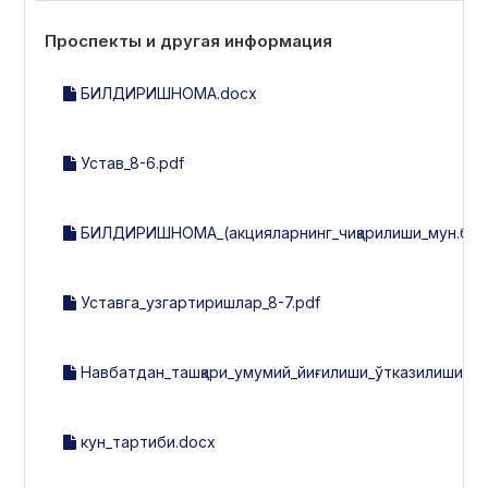
Проспекты и другая информация
БИЛДИРИШНОМА.docx
Устав_8-6.pdf
БИЛДИРИШНОМА_(акцияларнинг_чиқарилиши_мун.б-н_и
Уставга_узгартиришлар_8-7.pdf
Навбатдан_ташқари_умумий_йиғилиши_ўтказилиши_т
кун_тартиби.docx