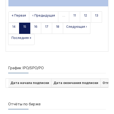
« Первая
‹ Предыдущая
…
11
12
13
14
15
16
17
18
Следующая ›
Последняя »
График IPO/SPO/PO
Дата начала подписки
Дата окончания подписки
Отмен
Отчёты по бирже