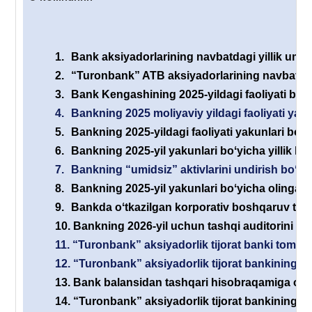
1.
Bank aksiyadorlarining navbatdagi yillik umum
2.
“Turonbank” ATB aksiyadorlarining navbatdagi 
3.
Bank Kengashining 2025-yildagi faoliyati boʻyi
4.
Bankning 2025 moliyaviy yildagi faoliyati yaku
5.
Bankning 2025-yildagi faoliyati yakunlari boʻyi
6.
Bankning 2025-yil yakunlari boʻyicha yillik his
7.
Bankning “umidsiz” aktivlarini undirish boʻyic
8.
Bankning 2025-yil yakunlari boʻyicha olingan s
9.
Bankda oʻtkazilgan korporativ boshqaruv tizimi
10.
Bankning 2026-yil uchun tashqi auditorini ta
11.
“Turonbank” aksiyadorlik tijorat banki tomonid
12.
“Turonbank” aksiyadorlik tijorat bankining yan
13.
Bank balansidan tashqari hisobraqamiga olin
14.
“Turonbank” aksiyadorlik tijorat bankining e’l