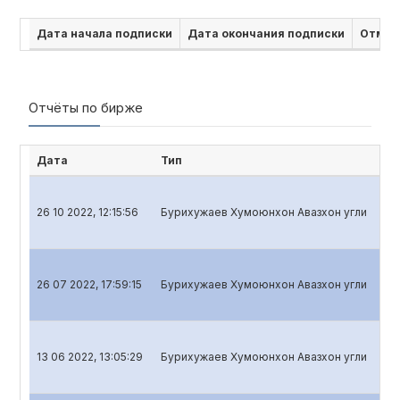
Дата начала подписки
Дата окончания подписки
Отмен
Отчёты по бирже
Дата
Тип
На
26 10 2022, 12:15:56
Бурихужаев Хумоюнхон Авазхон угли
Ква
26 07 2022, 17:59:15
Бурихужаев Хумоюнхон Авазхон угли
Ква
13 06 2022, 13:05:29
Бурихужаев Хумоюнхон Авазхон угли
Год