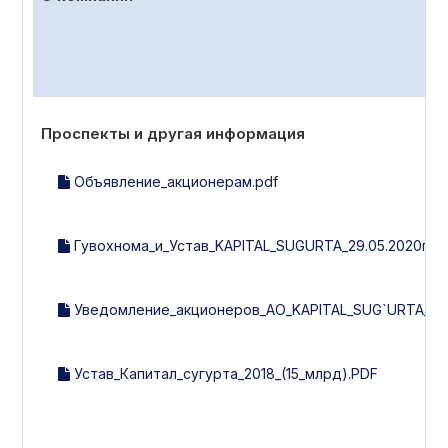
Проспекты и другая информация
Объявление_акционерам.pdf
Гувохнома_и_Устав_KAPITAL_SUGURTA_29.05.2020г._(2
Уведомление_акционеров_АО_KAPITAL_SUG`URTA_15.0
Устав_Капитал_сугурта_2018_(15_млрд).PDF