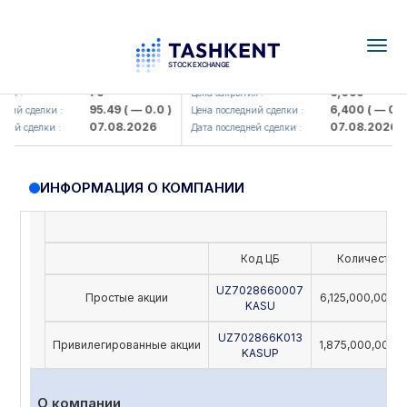
Togg
navig
Hamkorbank> ATB)
UZMK (<O'zmetkombinat> AJ)
79
6,099
я :
Цена закрытия :
95.49
( — 0.0 )
6,400
( — 0.0 )
ий сделки :
Цена последний сделки :
07.08.2026
07.08.2026
ей сделки :
Дата последней сделки :
ИНФОРМАЦИЯ О КОМПАНИИ
Код ЦБ
Количество
UZ7028660007
Простые акции
6,125,000,000,
KASU
UZ702866K013
Привилегированные акции
1,875,000,000,
KASUP
О компании