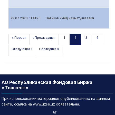
29 07 2020, 11:41:20
Халиков Умид Рахматуллаевич
Год
« Первая
‹ Предыдущая
1
2
3
4
Следующая ›
Последняя »
АО Республиканская Фондовая Биржа
«Тошкент»
При использовании материалов опубликованных на данном
сайте, ссылка на www.uzse.uz обязательна.