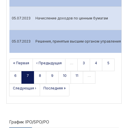
05.07.2023
Начисление доходов по ценным бумагам
05.07.2023
Решения, принятые высшим органом управления эми
« Первая
‹ Предыдущая
…
3
4
5
6
7
8
9
10
11
…
Следующая ›
Последняя »
График IPO/SPO/PO