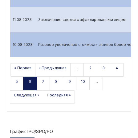
11.08.2023
Заключение сделки с аффилированным лицом
10.08.2023
Разовое увеличение стоимости активов более чем н
« Первая
‹ Предыдущая
…
2
3
4
5
6
7
8
9
10
…
Следующая ›
Последняя »
График IPO/SPO/PO