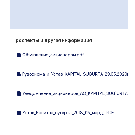
Проспекты и другая информация
Объявление_акционерам.pdf
Гувохнома_и_Устав_KAPITAL_SUGURTA_29.05.2020г._(2
Уведомление_акционеров_АО_KAPITAL_SUG`URTA_15.0
Устав_Капитал_сугурта_2018_(15_млрд).PDF