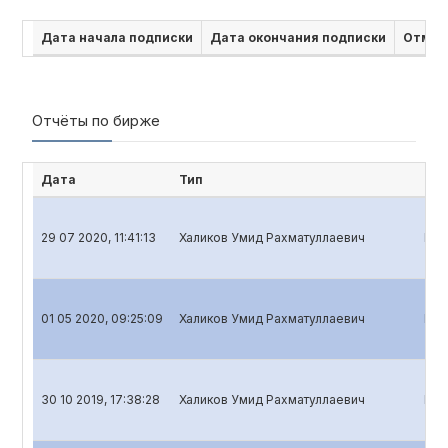
Дата начала подписки
Дата окончания подписки
Отмен
Отчёты по бирже
Дата
Тип
Наи
29 07 2020, 11:41:13
Халиков Умид Рахматуллаевич
Ква
01 05 2020, 09:25:09
Халиков Умид Рахматуллаевич
Ква
30 10 2019, 17:38:28
Халиков Умид Рахматуллаевич
Ква