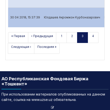
30 04 2018, 15:37:39
Юлдашев Акромжон Курбоназарович
Ква
« Первая
‹ Предыдущая
1
2
3
4
Следующая ›
Последняя »
АО Республиканская Фондовая Биржа
«Тошкент»
При использовании материалов опубликованных на данном
сайте, ссылка на www.uzse.uz обязательна.