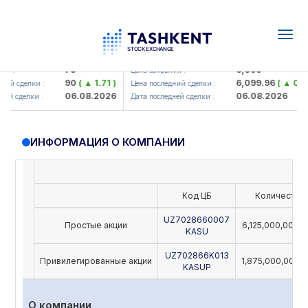
Togg
navig
amkorbank> ATB)
UZMK (<O'zmetkombinat> AJ)
79
6,099
я :
Цена закрытия :
90
( ▲ 1.71 )
6,099.96
( ▲ 0.08 
ий сделки :
Цена последний сделки :
06.08.2026
06.08.2026
й сделки :
Дата последней сделки :
ИНФОРМАЦИЯ О КОМПАНИИ
Код ЦБ
Количество
UZ7028660007
Простые акции
6,125,000,000,
KASU
UZ702866K013
Привилегированные акции
1,875,000,000,
KASUP
О компании