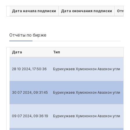
Дата начала подписки
Дата окончания подписки
Отмен
Отчёты по бирже
Дата
Тип
На
28 10 2024, 17:50:36
Бурихужаев Хумоюнхон Авазхон угли
Кв
30 07 2024, 09:31:45
Бурихужаев Хумоюнхон Авазхон угли
Кв
09 07 2024, 09:36:19
Бурихужаев Хумоюнхон Авазхон угли
Го