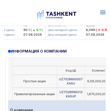
Togg
navig
amkorbank> ATB)
UZMK (<O'zmetkombinat> AJ)
79
6,099
я :
Цена закрытия :
90.1
( ▲ 0.1 )
6,099
( ▼ 0.96 )
ий сделки :
Цена последний сделки :
07.08.2026
07.08.2026
й сделки :
Дата последней сделки :
ИНФОРМАЦИЯ О КОМПАНИИ
Код ЦБ
Количество
UZ7028660007
Простые акции
6,125,000,000,
KASU
UZ702866K013
Привилегированные акции
1,875,000,000,
KASUP
О компании