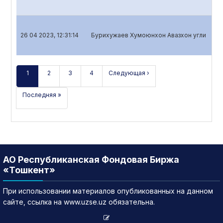
26 04 2023, 12:31:14
Бурихужаев Хумоюнхон Авазхон угли
Кв
1
2
3
4
Следующая ›
Последняя »
АО Республиканская Фондовая Биржа
«Тошкент»
При использовании материалов опубликованных на данном
сайте, ссылка на www.uzse.uz обязательна.