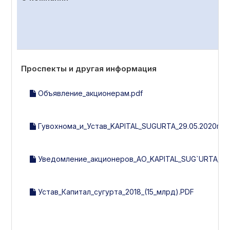
Проспекты и другая информация
Объявление_акционерам.pdf
Гувохнома_и_Устав_KAPITAL_SUGURTA_29.05.2020г._(2
Уведомление_акционеров_АО_KAPITAL_SUG`URTA_15.0
Устав_Капитал_сугурта_2018_(15_млрд).PDF