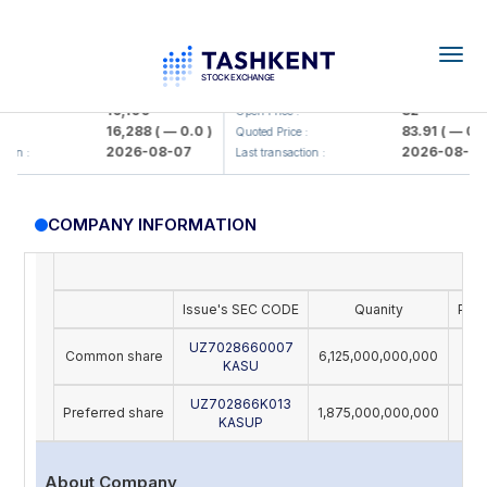
Togg
navig
Olmaliq KMK> AJ)
KFSK (<Kafolat sug'urta kompaniy
16,100
82
Open Price :
16,288
( — 0.0 )
83.91
( — 0.0 )
:
Quoted Price :
2026-08-07
2026-08-07
on :
Last transaction :
COMPANY INFORMATION
Issue's SEC CODE
Quanity
Par 
UZ7028660007
Common share
6,125,000,000,000
KASU
UZ702866K013
Preferred share
1,875,000,000,000
KASUP
About Company