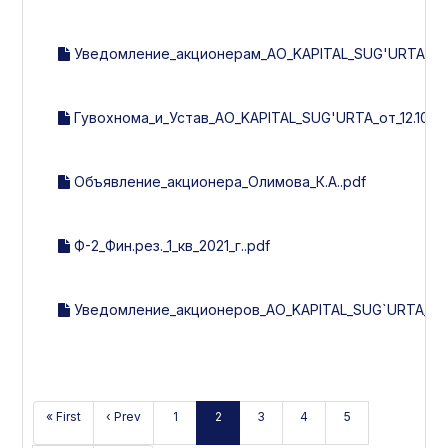
Уведомление_акционерам_АО_KAPITAL_SUG'URTA.pd
Гувохнома_и_Устав_АО_KAPITAL_SUG'URTA_от_12.10.20
Объявление_акционера_Олимова_К.А..pdf
Ф-2_Фин.рез._1_кв_2021_г..pdf
Уведомление_акционеров_АО_KAPITAL_SUG`URTA_на_
« First
‹ Prev
1
2
3
4
5