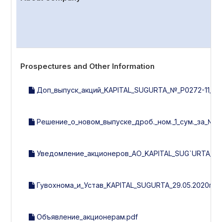
Prospectures and Other Information
Доп_выпуск_акций_KAPITAL_SUGURTA_№_Р0272-11_от_2
Решение_о_новом_выпуске_дроб._ном._1_сум._за_№272-
Уведомление_акционеров_АО_KAPITAL_SUG`URTA_15.0
Гувохнома_и_Устав_KAPITAL_SUGURTA_29.05.2020г._(2
Объявление_акционерам.pdf