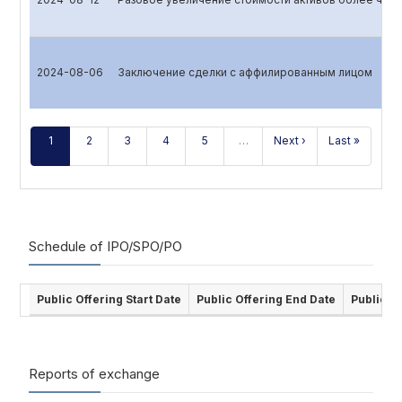
2024-08-06
Заключение сделки с аффилированным лицом
1
2
3
4
5
…
Next ›
Last »
Schedule of IPO/SPO/PO
Public Offering Start Date
Public Offering End Date
Public O
Reports of exchange