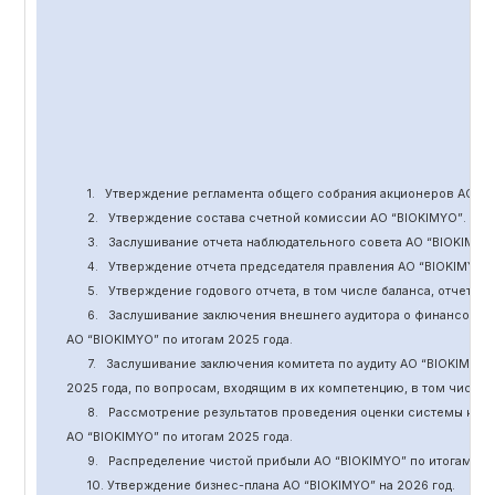
1.
Утверждение
регламента общего собрания акционеров АО “
B
2.
Утверждение состава счетной комиссии АО “BIOKIMYO
”
.
3.
Заслушивание отчета наблюдательного совета АО “BIOKIMYO
4.
Утверждение отчета председателя правления АО “BIOKIMYO
”
5.
Утверждение годового отчета, в том числе баланса, отчет о 
6.
Заслушивание заключения внешнего аудитора о финансовой
АО “BIOKIMYO
”
по итогам 2025 года.
7.
Заслушивание заключения комитета
по
аудит
у
АО “BIOKIMYO
”
2025 года, по вопросам, входящим в их компетенцию, в том числ
8.
Рассмотрение результатов проведения оценки системы кор
АО “BIOKIMYO
”
по итогам 202
5
года.
9.
Распределение чистой прибыли АО “BIOKIMYO
”
по итогам 20
10. Утверждение бизнес-плана АО “BIOKIMYO
”
на 202
6
год.