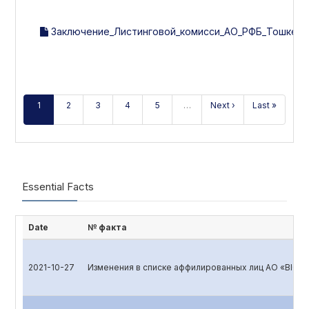
Заключение_Листинговой_комисси_АО_РФБ_Тошкент_
1
2
3
4
5
…
Next ›
Last »
Essential Facts
Date
№ факта
2021-10-27
Изменения в списке аффилированных лиц АО «BIOK