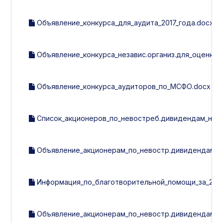
Объявление_конкурса_для_аудита_2017_года.docx
Объявление_конкурса_независ.организ.для_оценки_с
Объявление_конкурса_аудиторов_по_МСФО.docx
Список_акционеров_по_невостреб.дивидендам_на_01.11
Объявление_акционерам_по_невостр.дивидендам.d
Информация_по_благотворительной_помощи_за_2016_
Объявление_акционерам_по_невостр.дивидендам.d