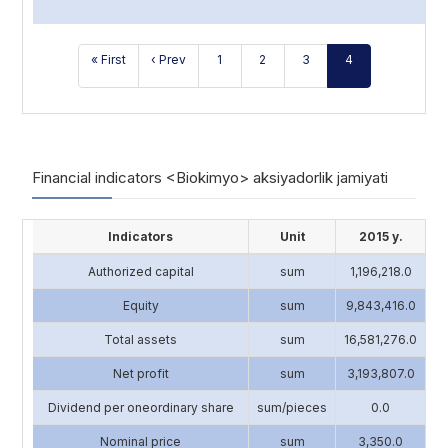
« First
‹ Prev
1
2
3
4
Financial indicators <Biokimyo> aksiyadorlik jamiyati
Indicators
Unit
2015 y.
Authorized capital
sum
1,196,218.0
4
Equity
sum
9,843,416.0
13
Total assets
sum
16,581,276.0
17
Net profit
sum
3,193,807.0
2
Dividend per oneordinary share
sum/pieces
0.0
Nominal price
sum
3,350.0