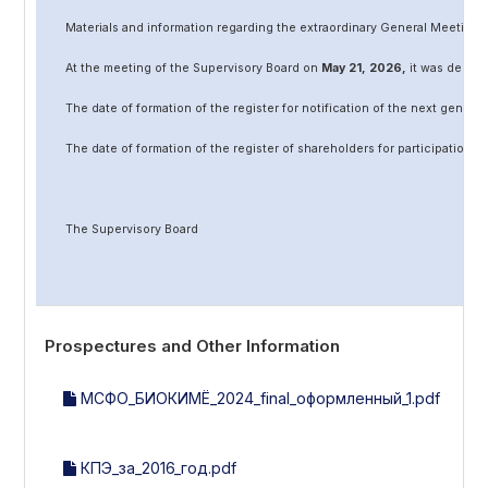
Materials and information regarding the extraordinary General Meeting 
At the meeting of the Supervisory Board on
May
2
1
, 202
6
,
it was decided
The date of formation of the register for notification of the next genera
The date of formation of the register of shareholders for participation 
The Supervisory Board
Prospectures and Other Information
МСФО_БИОКИМЁ_2024_final_оформленный_1.pdf
КПЭ_за_2016_год.pdf