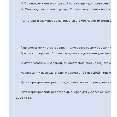
11.
Об определении аудиторской организации для проведения об
12. Утверждение новой редакции Устава и внутренних положени
Регистрация акционеров начинается в
9-00
часов
19 июня
202
Акционеры могут участвовать и голосовать общем собрании а
Для регистрации необходимо предъявить документ удостоверяю
С материалами и информацией касательно вне
очередного
обще
На заседании наблюдательного совета от
21 мая 2026 года
было 
Дата формирования реестра для оповещения о проведении
оче
Дата формирования реестра акционеров для участия общем соб
2026 года
.