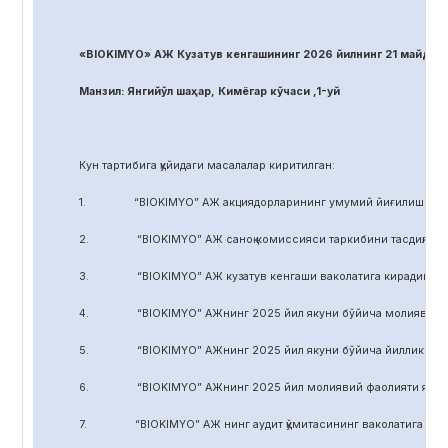
«BIOKIMYO» АЖ Кузатув кенгашининг 2026 йилнинг 21 майдаги
Манзил: Янгийўл шаҳар, Кимёгар кўчаси ,1-уй
Кун тартибига қуйидаги масалалар киритилган:
1. “BIOKIMYO” АЖ акциядорларининг умумий йиғилиши регл
2. “BIOKIMYO” АЖ саноқ комиссияси таркибини тасдиқлаш.
3. “BIOKIMYO” АЖ кузатув кенгаши ваколатига кирадиган маса
4. “BIOKIMYO” АЖнинг 2025 йил якуни бўйича молиявий-хўжал
5. “BIOKIMYO” АЖнинг 2025 йил якуни бўйича йиллик ҳисобот
6. “BIOKIMYO” АЖнинг 2025 йил молиявий фаолияти якуни бў
7. “BIOKIMYO” АЖ нинг аудит қўмитасининг ваколатига кирадиг