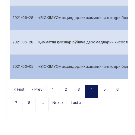
2021-06-28
«BIOKIMYO» акциядорлик жамиятининг юқори бошқарув
2021-06-28
Қимматли қоғозлар бўйича даромадларни хисоблаш
2021-03-05
«BIOKIMYO» акциядорлик жамиятининг юқори бошқарув
« First
‹ Prev
1
2
3
4
5
6
7
8
…
Next ›
Last »