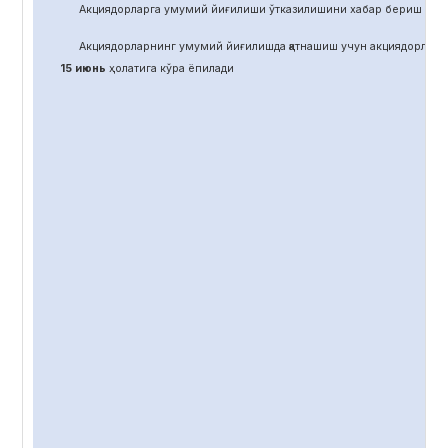
Акциядорларга умумий йиғилиши ўтказилишини хабар бериш учун
Акциядорларнинг умумий йиғилишда қатнашиш учун акциядорлар 
15 июнь
ҳолатига кўра ёпилади