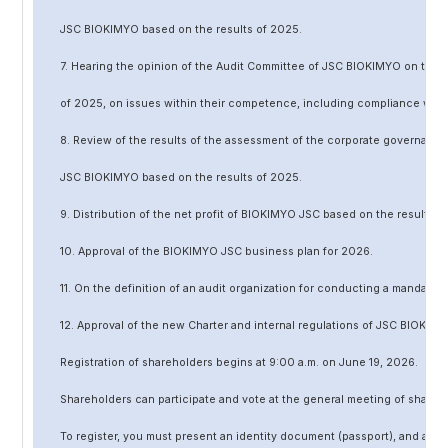
JSC BIOKIMYO based on the results of 202
5
.
7. Hearing the opinion of the Audit Committee of JSC BIOKIMYO on the r
of 202
5
, on issues within their competence, including compliance wit
8. Review of the results of the assessment of the corporate governanc
JSC BIOKIMYO based on the results of 202
5
.
9. Distribution of the net profit of BIOKIMYO JSC based on the results o
10. Approval of the BIOKIMYO JSC business plan for 202
6
.
11. On the definition of an audit organization for conducting a mandato
12. Approval of the
new
Charter and internal regulations of JSC BIOKIMY
Registration of shareholders begins at 9:00 a.m. on June
19
, 202
6
.
Shareholders can participate and vote at the general meeting of shareh
To register, you must present an identity document (passport), and a no