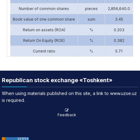
Number of common shares
pieces
2,856,640.0
1
Book value of one common share
sum
3.45
Return on assets (ROA)
%
0.203
Return On Equity (ROE)
%
0.382
Current ratio
%
5.71
Republican stock exchange «Toshkent»
When using materials published on this site, a link to www.uzse.uz
is required.
Feedback