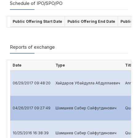
Schedule of IPO/SPO/PO
Public Offering Start Date
Public Offering End Date
Public O
Reports of exchange
Date
Type
Title
06/29/2017 09:48:20
Хайдаров Убайдулла Абдуллаевич
Annual 
04/26/2017 09:27:49
Шамшиев Сабир Сайфутдинович
Quarter
10/25/2016 16:38:39
Шамшиев Сабир Сайфутдинович
Quarter