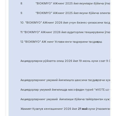
8. “BIOKIMYO” АЖнинг 2025 йил якунлари бўйича ўтказилган 
9. “BIOKIMYO” АЖнинг 2025 йил якуни бўйича олинган соф фой
10. “BIOKIMYO” АЖнинг 2026 йил учун бизнес-режасини тасдиқла
11.“BIOKIMYO” АЖнинг 2026 йил аудиторлик текширувини ўтказиш у
12.“BIOKIMYO” АЖ нинг Устави янги таҳририни тасдиқлаш.
Акциядорларни р
ў
йхатга олиш 2026 йил 19 июнь куни соат 9.00 д
Акциядорларнинг умумий йиғилишга шахсини тасдиқловчи хужжат,
Акциядорлар умумий йиғилишда масофадан туриб “eVOTE.uz – эл
Акциядорларнинг умумий йиғилиши бўйича тайёрланган хужжат
Жамият Кузатув кенгашининг 2026 йил
21
май
куни ўтказилган йиғ