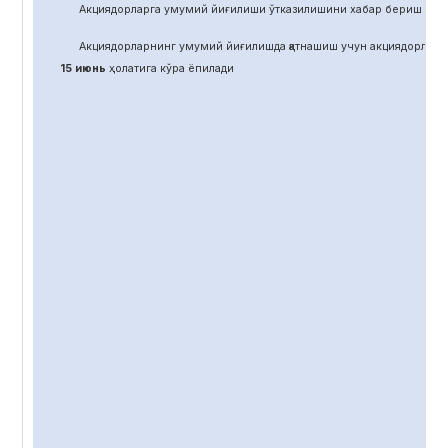
Акциядорларга умумий йиғилиши ўтказилишини хабар бериш учун
Акциядорларнинг умумий йиғилишда қатнашиш учун акциядорлар 
15 июнь
ҳолатига кўра ёпилади