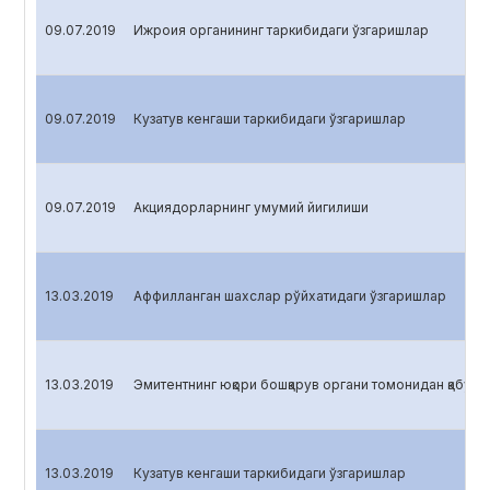
09.07.2019
Ижроия органининг таркибидаги ўзгаришлар
09.07.2019
Кузатув кенгаши таркибидаги ўзгаришлар
09.07.2019
Акциядорларнинг умумий йигилиши
13.03.2019
Аффилланган шахслар рўйхатидаги ўзгаришлар
13.03.2019
Эмитентнинг юқори бошқарув органи томонидан қабул қ
13.03.2019
Кузатув кенгаши таркибидаги ўзгаришлар