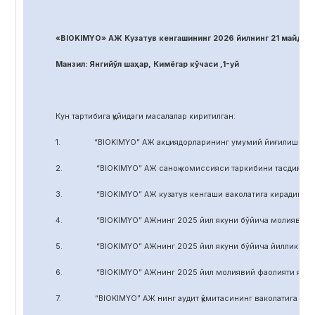
«BIOKIMYO» АЖ Кузатув кенгашининг 2026 йилнинг 21 майдаги
Манзил: Янгийўл шаҳар, Кимёгар кўчаси ,1-уй
Кун тартибига қуйидаги масалалар киритилган:
1. “BIOKIMYO” АЖ акциядорларининг умумий йиғилиши регл
2. “BIOKIMYO” АЖ саноқ комиссияси таркибини тасдиқлаш.
3. “BIOKIMYO” АЖ кузатув кенгаши ваколатига кирадиган маса
4. “BIOKIMYO” АЖнинг 2025 йил якуни бўйича молиявий-хўжал
5. “BIOKIMYO” АЖнинг 2025 йил якуни бўйича йиллик ҳисобот
6. “BIOKIMYO” АЖнинг 2025 йил молиявий фаолияти якуни бў
7. “BIOKIMYO” АЖ нинг аудит қўмитасининг ваколатига кирадиг