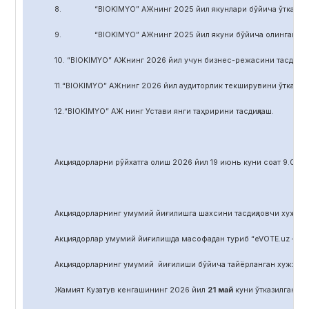
8. “BIOKIMYO” АЖнинг 2025 йил якунлари бўйича ўтказилган 
9. “BIOKIMYO” АЖнинг 2025 йил якуни бўйича олинган соф фой
10. “BIOKIMYO” АЖнинг 2026 йил учун бизнес-режасини тасдиқла
11.“BIOKIMYO” АЖнинг 2026 йил аудиторлик текширувини ўтказиш у
12.“BIOKIMYO” АЖ нинг Устави янги таҳририни тасдиқлаш.
Акциядорларни р
ў
йхатга олиш 2026 йил 19 июнь куни соат 9.00 д
Акциядорларнинг умумий йиғилишга шахсини тасдиқловчи хужжат,
Акциядорлар умумий йиғилишда масофадан туриб “eVOTE.uz – эл
Акциядорларнинг умумий йиғилиши бўйича тайёрланган хужжат
Жамият Кузатув кенгашининг 2026 йил
21
май
куни ўтказилган йиғ