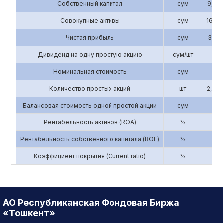
Собственный капитал
сум
9,843
Совокупные активы
сум
16,58
Чистая прибыль
сум
3,193
Дивиденд на одну простую акцию
сум/шт
0
Номинальная стоимость
сум
3,3
Количество простых акций
шт
2,856
Балансовая стоимость одной простой акции
сум
3
Рентабельность активов (ROA)
%
0.
Рентабельность собственного капитала (ROE)
%
0.
Коэффициент покрытия (Current ratio)
%
5
АО Республиканская Фондовая Биржа
«Тошкент»