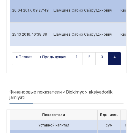
26 04 2017, 09:27:49
Шамшиев Сабир Сайфутдинович
Кварта
25 10 2016, 16:38:39
Шамшиев Сабир Сайфутдинович
Кварта
« Первая
‹ Предыдущая
1
2
3
4
Финансовые показатели <Biokimyo> aksiyadorlik
jamiyati
Показатели
Едн. изм.
201
Уставной капитал
сум
1,196