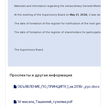
Materials and information regarding the extraordinary General Meeting 
At the meeting of the Supervisory Board on
May
2
1
, 202
6
,
it was decided
The date of formation of the register for notification of the next genera
The date of formation of the register of shareholders for participation 
The Supervisory Board
Проспекты и другая информация
ОБЪЯВЛЕНИЕ_ПО_ПРИНЦИПУ_1_кв.2018г._рус.docx
14-масала_Ташкилий_тузилма.pdf