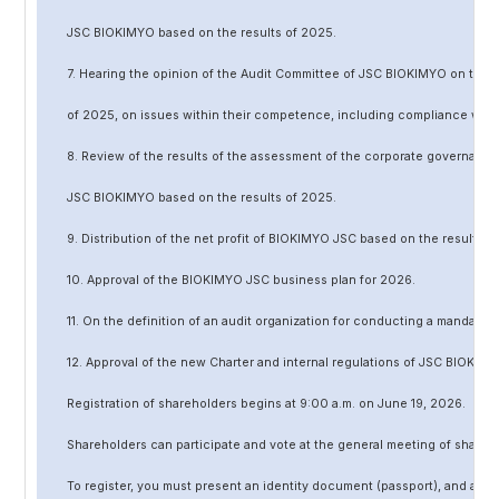
JSC BIOKIMYO based on the results of 202
5
.
7. Hearing the opinion of the Audit Committee of JSC BIOKIMYO on the r
of 202
5
, on issues within their competence, including compliance wit
8. Review of the results of the assessment of the corporate governanc
JSC BIOKIMYO based on the results of 202
5
.
9. Distribution of the net profit of BIOKIMYO JSC based on the results o
10. Approval of the BIOKIMYO JSC business plan for 202
6
.
11. On the definition of an audit organization for conducting a mandato
12. Approval of the
new
Charter and internal regulations of JSC BIOKIMY
Registration of shareholders begins at 9:00 a.m. on June
19
, 202
6
.
Shareholders can participate and vote at the general meeting of shareh
To register, you must present an identity document (passport), and a no