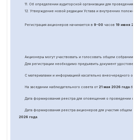
11.
Об определении аудиторской организации для проведения об
12. Утверждение новой редакции Устава и внутренних положени
Регистрация акционеров начинается в
9-00
часов
19 июня
202
Акционеры могут участвовать и голосовать общем собрании а
Для регистрации необходимо предъявить документ удостоверяю
С материалами и информацией касательно вне
очередного
обще
На заседании наблюдательного совета от
21 мая 2026 года
было 
Дата формирования реестра для оповещения о проведении
оче
Дата формирования реестра акционеров для участия общем соб
2026 года
.