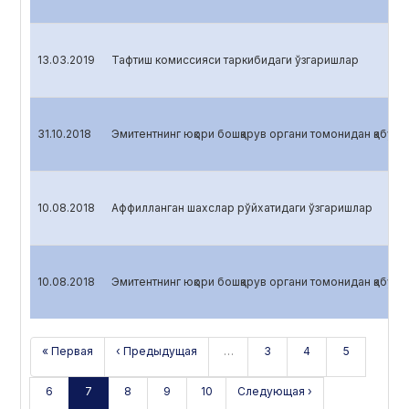
13.03.2019
Тафтиш комиссияси таркибидаги ўзгаришлар
31.10.2018
Эмитентнинг юқори бошқарув органи томонидан қабул қ
10.08.2018
Аффилланган шахслар рўйхатидаги ўзгаришлар
10.08.2018
Эмитентнинг юқори бошқарув органи томонидан қабул қ
« Первая
‹ Предыдущая
…
3
4
5
6
7
8
9
10
Следующая ›