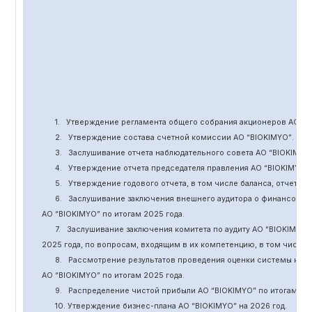
1.
Утверждение
регламента общего собрания акционеров АО “
B
2.
Утверждение состава счетной комиссии АО “BIOKIMYO
”
.
3.
Заслушивание отчета наблюдательного совета АО “BIOKIMYO
4.
Утверждение отчета председателя правления АО “BIOKIMYO
”
5.
Утверждение годового отчета, в том числе баланса, отчет о 
6.
Заслушивание заключения внешнего аудитора о финансовой
АО “BIOKIMYO
”
по итогам 2025 года.
7.
Заслушивание заключения комитета
по
аудит
у
АО “BIOKIMYO
”
2025 года, по вопросам, входящим в их компетенцию, в том числ
8.
Рассмотрение результатов проведения оценки системы кор
АО “BIOKIMYO
”
по итогам 202
5
года.
9.
Распределение чистой прибыли АО “BIOKIMYO
”
по итогам 20
10. Утверждение бизнес-плана АО “BIOKIMYO
”
на 202
6
год.