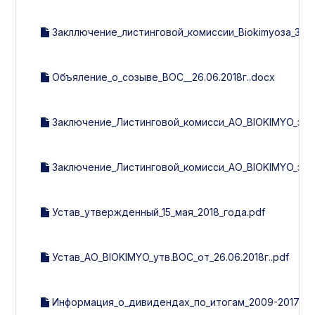
Закллючение_листинговой_комиссии_Biokimyoза_3_кв.
Объяление_о_созыве_ВОС__26.06.2018г..docx
Заключение_Листинговой_комисси_АО_BIOKIMYO_за_1_
Заключение_Листинговой_комисси_АО_BIOKIMYO_за_20
Устав_утвержденный_15_мая_2018_года.pdf
Устав_АО_BIOKIMYO_утв.ВОС_от_26.06.2018г..pdf
Информация_о_дивидендах_по_итогам_2009-2017г..x