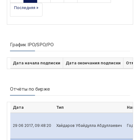
Последняя »
График IPO/SPO/PO
Дата начала подписки
Дата окончания подписки
Отмен
Отчёты по бирже
Дата
Тип
Наиме
29 06 2017, 09:48:20
Хайдаров Убайдулла Абдуллаевич
Годово