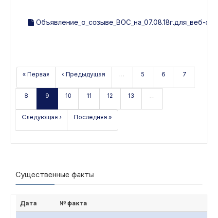
Объявление_о_созыве_ВОС_на_07.08.18г.для_веб-сай
« Первая
‹ Предыдущая
…
5
6
7
8
9
10
11
12
13
…
Следующая ›
Последняя »
Существенные факты
Дата
№ факта