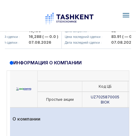
Togg
navig
lmaliq KMK> AJ)
KFSK (<Kafolat sug'urta kompaniya
16,100
82
:
Цена закрытия :
16,288
( — 0.0 )
83.91
( — 0.0 )
 сделки :
Цена последний сделки :
07.08.2026
07.08.2026
 сделки :
Дата последней сделки :
ИНФОРМАЦИЯ О КОМПАНИИ
Код ЦБ
UZ7025870005
Простые акции
BIOK
О компании