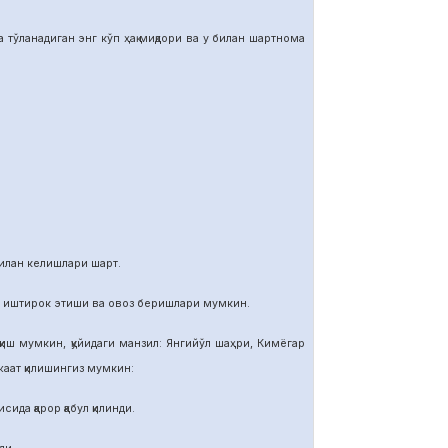
тўланадиган энг кўп ҳақ миқдори ва у билан шартнома
илан келишлари шарт.
и иштирок этиши ва овоз беришлари мумкин.
иш мумкин, қуйидаги манзил: Янгийўл шаҳри, Кимёгар
ат қилишингиз мумкин:
ида қарор қабул қилинди.