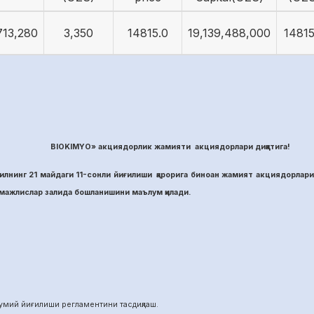
713,280
3,350
14815.0
19,139,488,000
14815
BIOKIMYO» акциядорлик жамияти акциядорлари диққатига!
лнинг 21 майдаги 11-сонли йиғилиши қарорига биноан жамият акциядорлари
ажлислар залида бошланишини маълум қилади.
й йиғилиши регламентини тасдиқлаш.