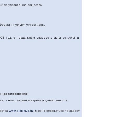
ий по управлению общества.
формы и порядок его выплаты.
25 год, о предельном размере оплаты ее услуг и
нное голосование”
.
ьно - нотариально заверенную доверенность.
щества
www
.
biokimyo
.
uz
, можно обращаться по адресу