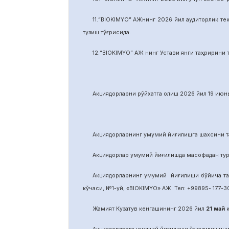
11.“BIOKIMYO” АЖнинг 2026 йил аудиторлик тек
тузиш тўғрисида.
12.“BIOKIMYO” АЖ нинг Устави янги таҳририни т
Акциядорларни р
ў
йхатга олиш 2026 йил 19 июнь
Акциядорларнинг умумий йиғилишга шахсини та
Акциядорлар умумий йиғилишда масофадан тури
Акциядорларнинг умумий йиғилиши бўйича т
кўчаси, №1-уй, «BIOKIMYO» АЖ. Тел: +99895- 177-30
Жамият Кузатув кенгашининг 2026 йил
21
май
к