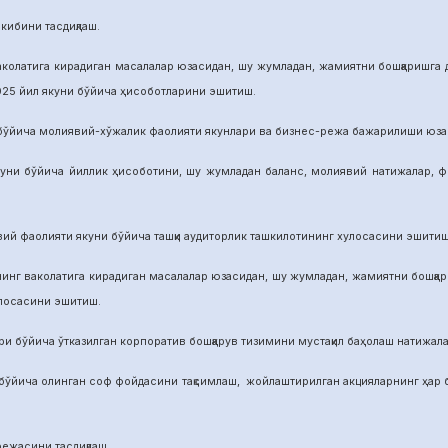
бини тасдиқлаш.
га кирадиган масалалар юзасидан, шу жумладан, жамиятни бошқаришга дои
025 йил якуни бўйича ҳисоботларини эшитиш.
а молиявий-хўжалик фаолияти якунлари ва бизнес-режа бажарилиши юзасид
ича йиллик ҳисоботини, шу жумладан баланс, молиявий натижалар, фой
аолияти якуни бўйича ташқи аудиторлик ташкилотининг хулосасини эшитиш
аколатига кирадиган масалалар юзасидан, шу жумладан, жамиятни бошқариш
улосасини эшитиш.
йича ўтказилган корпоратив бошқарув тизимини мустақил баҳолаш натижалар
а олинган соф фойдасини тақсимлаш, жойлаштирилган акцияларнинг ҳар бир 
режасини тасдиқлаш.