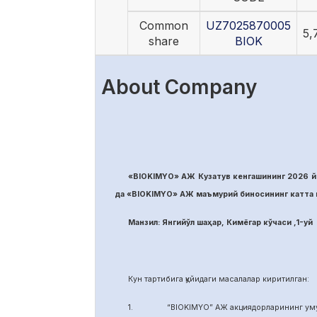
Common
UZ7025870005
5,
share
BIOK
About Company
«BIOKIMYO» АЖ Кузатув кенгашининг 2026 йи
да «BIOKIMYO» АЖ маъмурий биносининг катта м
Манзил: Янгийўл шаҳар, Кимёгар кўчаси ,1-уй
Кун тартибига қуйидаги масалалар киритилган:
1. “BIOKIMYO” АЖ акциядорларининг умуми