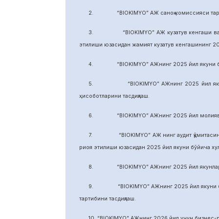
2. “BIOKIMYO” АЖ саноқ комиссияси тарки
3. “BIOKIMYO” АЖ кузатув кенгаши ваколати
этилиши юзасидан жамият кузатув кенгашининг 2
4. “BIOKIMYO” АЖнинг 2025 йил якуни бўйич
5. “BIOKIMYO” АЖнинг 2025 йил якуни бўй
ҳисоботларини тасдиқлаш.
6. “BIOKIMYO” АЖнинг 2025 йил молиявий ф
7. “BIOKIMYO” АЖ нинг аудит қўмитасининг в
риоя этилиши юзасидан 2025 йил якуни бўйича х
8. “BIOKIMYO” АЖнинг 2025 йил якунлари бў
9. “BIOKIMYO” АЖнинг 2025 йил якуни бўйич
тартибини тасдиқлаш.
10. “BIOKIMYO” АЖнинг 2026 йил учун бизнес-