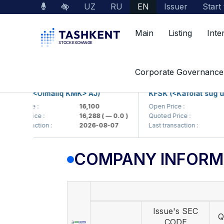
UZ
RU
EN
Issuer
Start
Main
Listing
Inte
Market Data
Company Information
Corporate Governance
MKP (<Olmaliq KMK> AJ)
KFSK (<Kafolat sug'urta
n Price :
16,100
Open Price :
82
ted Price :
16,288
( — 0.0 )
Quoted Price :
83.
t transaction :
2026-08-07
Last transaction :
202
COMPANY INFORM
Issue's SEC
Q
CODE