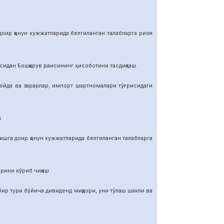
р қонун хужжатларида белгиланган талабларга риоя
ан Бошқарув раисининг ҳисоботини тасдиқлаш.
да ва зарарлар, импорт шартномалар
и тўғрисидаги
.
га доир қонун хужжатларида белгиланган талабларга
ини кўриб чиқиш.
тури бўйича дивиденд миқдори, уни тўлаш шакли ва