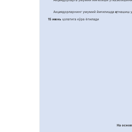
Акциядорларга умумий йиғилиши ўтказилишини
Акциядорларнинг умумий йиғилишда қатнашиш у
15 июнь
ҳолатига кўра ёпилади
На осно