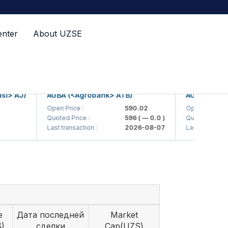
enter
About UZSE
 AJ)
AGBA (<Agrobank> ATB)
AGBAP (<Agrob
Open Price :
590.02
Open Price :
Quoted Price :
596
( — 0.0 )
Quoted Price :
Last transaction :
2026-08-07
Last transaction :
e
Дата последней
Market
)
сделки
Cap(UZS)