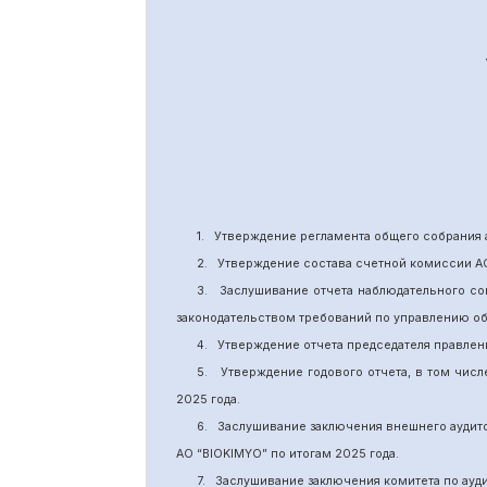
1.
Утверждение
регламента общего собрания 
2.
Утверждение состава счетной комиссии А
3.
Заслушивание отчета наблюдательного со
законодательством требований по управлению о
4.
Утверждение отчета председателя правлен
5.
Утверждение годового отчета, в том числ
202
5
года.
6.
Заслушивание заключения внешнего аудит
АО “BIOKIMYO
”
по итогам 2025 года.
7.
Заслушивание заключения комитета
по
ауд