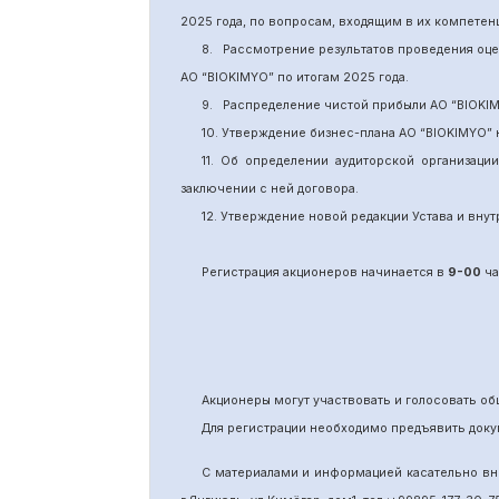
2025 года, по вопросам, входящим в их компете
8.
Рассмотрение результатов проведения оц
АО “BIOKIMYO
”
по итогам 202
5
года.
9.
Распределение чистой прибыли АО “BIOKI
10. Утверждение бизнес-плана АО “BIOKIMYO
”
11.
Об определении аудиторской организаци
заключении с ней договора.
12. Утверждение новой редакции Устава и вн
Регистрация акционеров начинается в
9-00
ча
Акционеры могут участвовать и голосовать 
Для регистрации необходимо предъявить доку
С материалами и информацией касательно вн