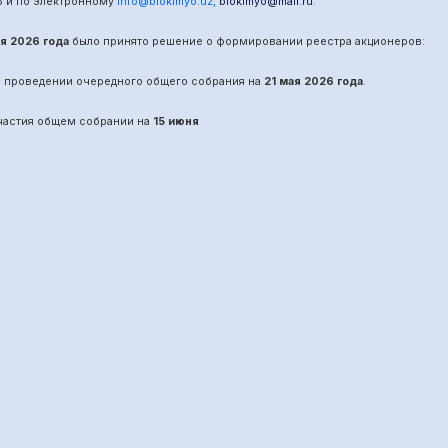
5
и по электронному
info@biokimyo.uz
,
biokimyo@mail.ru
.
ая 2026 года
было принято решение о формировании реестра акционеров:
о проведении
очередного
общего собрания на
21 мая 2026 года
.
участия общем собрании на
15 июня