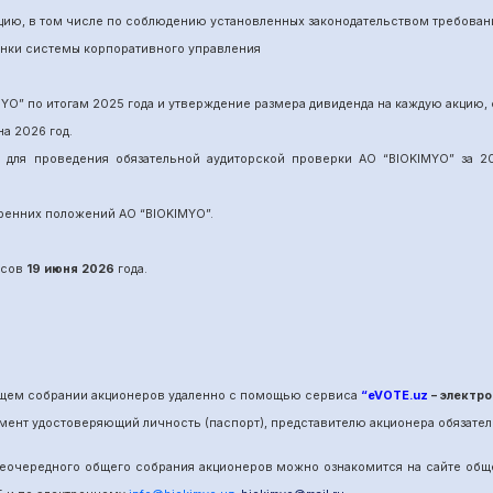
нцию, в том числе по соблюдению установленных законодательством требован
енки системы корпоративного управления
MYO
”
по итогам 202
5
года и утверждение размера дивиденда на каждую акцию, 
на 202
6
год.
и для проведения обязательной аудиторской проверки АО “BIOKIMYO
”
за 20
утренних положений АО “BIOKIMYO
”.
сов
19 июня
202
6
года.
общем собрании акционеров удаленно с помощью сервиса
“eVOTE.uz
– электро
мент удостоверяющий личность (паспорт), представителю акционера обязател
е
очередного
общего собрания акционеров можно ознакомится на сайте об