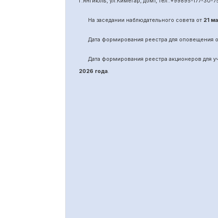
г.Янгиюль, ул.Кимёгар, дом1, тел.:
+99895
-
177-30-7
На заседании наблюдательного совета от
21 м
Дата формирования реестра для оповещения 
Дата формирования реестра акционеров для 
2026 года
.