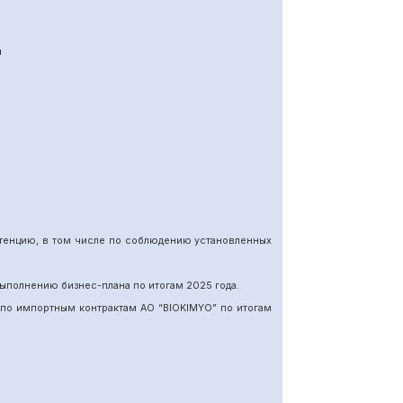
я
етенцию, в том числе по соблюдению установленных
ыполнению бизнес-плана по итогам 202
5
года.
 по импортн
ы
м
контракт
ам
АО “BIOKIMYO
”
по итогам