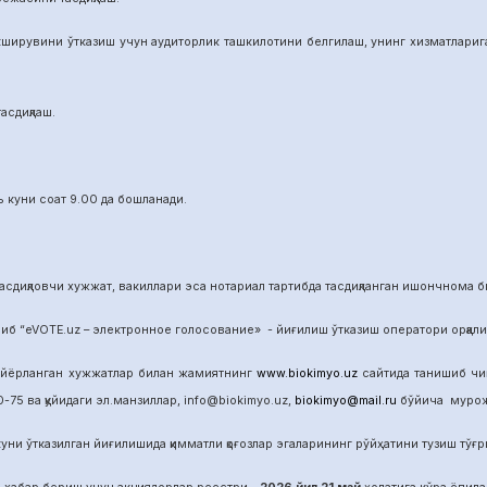
ширувини ўтказиш учун аудиторлик ташкилотини белгилаш, унинг хизматларига 
асдиқлаш.
 куни соат 9.00 да бошланади.
сдиқловчи хужжат, вакиллари эса нотариал тартибда тасдиқланган ишончнома б
б “eVOTE.uz – электронное голосование» - йиғилиш ўтказиш оператори орқал
айёрланган хужжатлар билан жамиятнинг
www.biokimyo.uz
сайтида танишиб чиқ
-75 ва қуйидаги эл.манзиллар, info@biokimyo.uz,
biokimyo@mail.ru
бўйича мурожа
уни ўтказилган йиғилишида қимматли қоғозлар эгаларининг рўйҳатини тузиш тўғрис