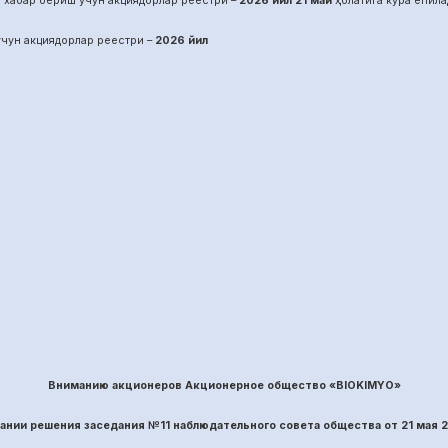
 хабар бериш учун акциядорлар реестри –
2026 йил
21
май
ҳолатига кўра ёпила
чун акциядорлар реестри –
2026 йил
Вниманию акционеров Акционерное общество «BIOKIMYO»
вании решения заседания №
11
наблюдательного совета общества
от
21
ма
я 