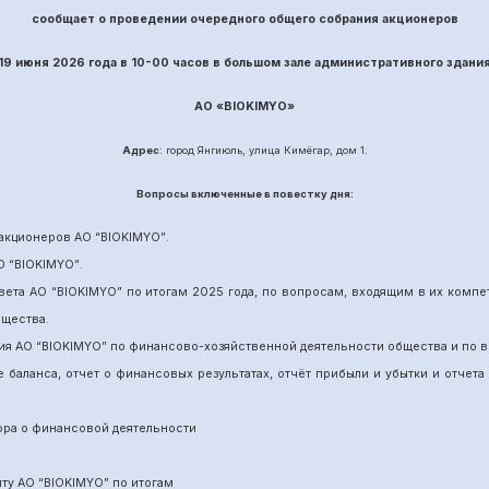
сообщает о проведении
очередного
общего собрания акционеров
19 июня
202
6
года в 10-00 часов в большом зале административного здани
АО «
BIOKIMYO
»
Адрес
: город Янгиюль, улица Кимёгар, дом 1.
Вопрос
ы включенные в повестку дня:
акционеров АО “
BIOKIMYO
”
.
О “BIOKIMYO
”
.
вета АО “BIOKIMYO
”
по итогам 202
5
года, по вопросам, входящим в их комп
бщества.
ия АО “BIOKIMYO
”
по финансово-хозяйственной деятельности общества и по в
е баланса, отчет о финансовых результатах,
отчёт
прибыли и убытки
и отчета
ора о финансовой деятельности
ит
у
АО “BIOKIMYO
”
по итогам