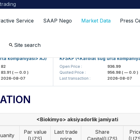
 trading
ractive Service
SAAP Nego
Market Data
Press C
Site search
 kompaniyasi> AJ)
KFSKP (<Kafolat sug'urta kompaniyasi>
Open Price :
936.99
91
( — 0.0 )
Quoted Price :
956.98
( — 0.0 )
6-08-07
Last transaction :
2026-08-07
ATION
<Biokimyo> aksiyadorlik jamiyati
Par value
Last trade
Share
Pric
uanity
(UZS)
price
Capital(UZS)
(UZS