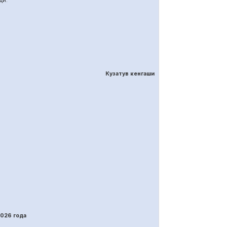
ди.
Кузатув кенгаши
202
6
года