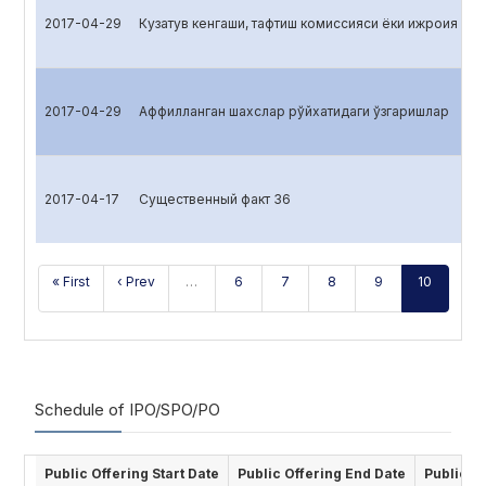
2017-04-29
Кузатув кенгаши, тафтиш комиссияси ёки ижроия ор
2017-04-29
Аффилланган шахслар рўйхатидаги ўзгаришлар
2017-04-17
Существенный факт 36
« First
‹ Prev
…
6
7
8
9
10
Schedule of IPO/SPO/PO
Public Offering Start Date
Public Offering End Date
Public O