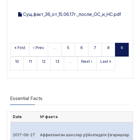
Сущ.факт_36_от_15.06.17г._после_ОС_и_НС.pdf
« First
‹ Prev
…
5
6
7
8
9
10
11
12
13
…
Next ›
Last »
Essential Facts
Date
№ факта
2017-06-27
Аффилланган шахслар рўйхатидаги ўзгаришлар