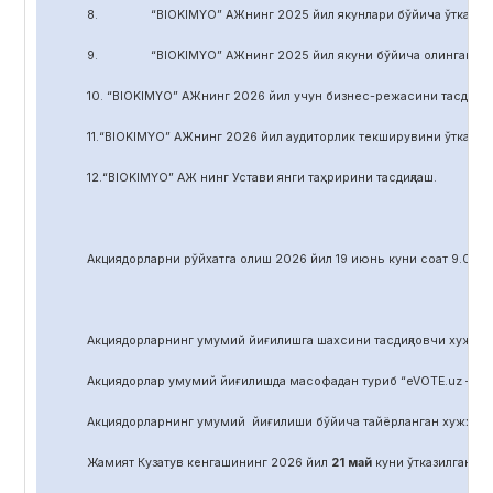
8. “BIOKIMYO” АЖнинг 2025 йил якунлари бўйича ўтказилган 
9. “BIOKIMYO” АЖнинг 2025 йил якуни бўйича олинган соф фой
10. “BIOKIMYO” АЖнинг 2026 йил учун бизнес-режасини тасдиқла
11.“BIOKIMYO” АЖнинг 2026 йил аудиторлик текширувини ўтказиш у
12.“BIOKIMYO” АЖ нинг Устави янги таҳририни тасдиқлаш.
Акциядорларни р
ў
йхатга олиш 2026 йил 19 июнь куни соат 9.00 д
Акциядорларнинг умумий йиғилишга шахсини тасдиқловчи хужжат,
Акциядорлар умумий йиғилишда масофадан туриб “eVOTE.uz – эл
Акциядорларнинг умумий йиғилиши бўйича тайёрланган хужжат
Жамият Кузатув кенгашининг 2026 йил
21
май
куни ўтказилган йиғ