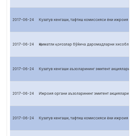
2017-06-24
Кузатув кенгаши, тафтиш комиссияси ёки ижроия ор
2017-06-24
Қимматли қоғозлар бўйича даромадларни хисоблаш
2017-06-24
Кузатув кенгаши аъзоларининг эмитент акцияларига 
2017-06-24
Ижроия органи аъзоларининг эмитент акцияларига э
2017-06-24
Кузатув кенгаши, тафтиш комиссияси ёки ижроия ор