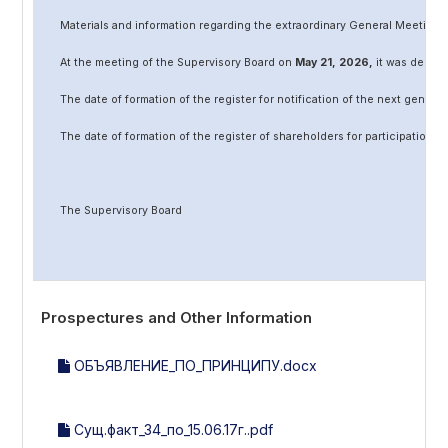
Materials and information regarding the extraordinary General Meeting 
At the meeting of the Supervisory Board on
May
2
1
, 202
6
,
it was decided
The date of formation of the register for notification of the next genera
The date of formation of the register of shareholders for participation 
The Supervisory Board
Prospectures and Other Information
ОБЪЯВЛЕНИЕ_ПО_ПРИНЦИПУ.docx
Сущ.факт_34_по_15.06.17г..pdf