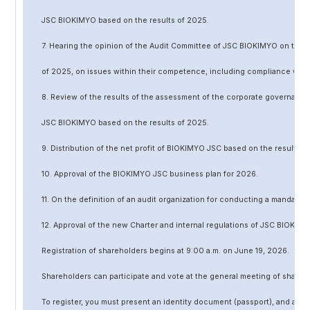
JSC BIOKIMYO based on the results of 202
5
.
7. Hearing the opinion of the Audit Committee of JSC BIOKIMYO on the r
of 202
5
, on issues within their competence, including compliance wit
8. Review of the results of the assessment of the corporate governanc
JSC BIOKIMYO based on the results of 202
5
.
9. Distribution of the net profit of BIOKIMYO JSC based on the results o
10. Approval of the BIOKIMYO JSC business plan for 202
6
.
11. On the definition of an audit organization for conducting a mandato
12. Approval of the
new
Charter and internal regulations of JSC BIOKIMY
Registration of shareholders begins at 9:00 a.m. on June
19
, 202
6
.
Shareholders can participate and vote at the general meeting of shareh
To register, you must present an identity document (passport), and a no