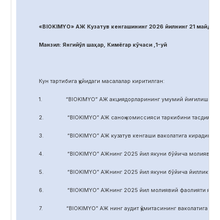
«BIOKIMYO» АЖ Кузатув кенгашининг 2026 йилнинг 21 майдаги
Манзил: Янгийўл шаҳар, Кимёгар кўчаси ,1-уй
Кун тартибига қуйидаги масалалар киритилган:
1. “BIOKIMYO” АЖ акциядорларининг умумий йиғилиши регл
2. “BIOKIMYO” АЖ саноқ комиссияси таркибини тасдиқлаш.
3. “BIOKIMYO” АЖ кузатув кенгаши ваколатига кирадиган маса
4. “BIOKIMYO” АЖнинг 2025 йил якуни бўйича молиявий-хўжал
5. “BIOKIMYO” АЖнинг 2025 йил якуни бўйича йиллик ҳисобот
6. “BIOKIMYO” АЖнинг 2025 йил молиявий фаолияти якуни бў
7. “BIOKIMYO” АЖ нинг аудит қўмитасининг ваколатига кирадиг