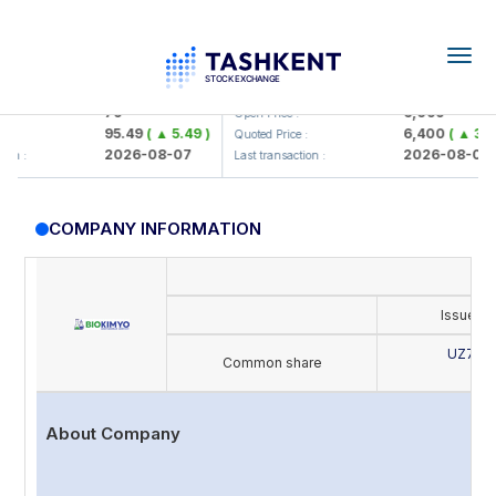
Togg
navig
mkorbank> ATB)
UZMK (<O'zmetkombinat> AJ)
79
6,099
Open Price :
95.49
( ▲ 5.49 )
6,400
( ▲ 300.0
Quoted Price :
2026-08-07
2026-08-07
:
Last transaction :
COMPANY INFORMATION
Issue's
UZ702
Common share
B
About Company