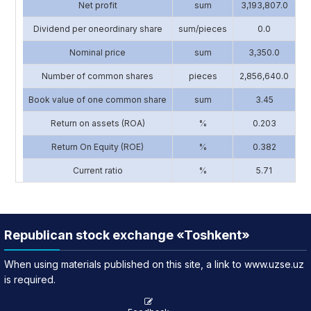
Net profit
sum
3,193,807.0
2
Dividend per oneordinary share
sum/pieces
0.0
Nominal price
sum
3,350.0
Number of common shares
pieces
2,856,640.0
1
Book value of one common share
sum
3.45
Return on assets (ROA)
%
0.203
Return On Equity (ROE)
%
0.382
Current ratio
%
5.71
Republican stock exchange «Toshkent»
When using materials published on this site, a link to www.uzse.uz
is required.