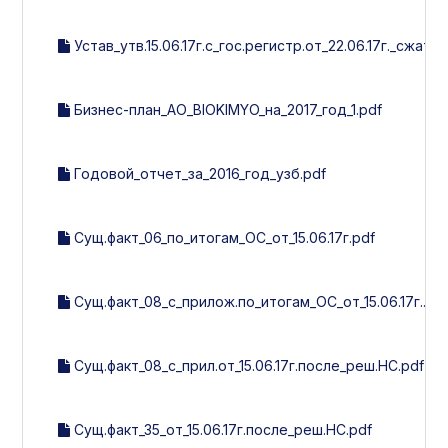
Устав_утв.15.06.17г.с_гос.регистр.от_22.06.17г._сжат..p
Бизнес-план_АО_BIOKIMYO_на_2017_год_1.pdf
Годовой_отчет_за_2016_год_узб.pdf
Сущ.факт_06_по_итогам_ОС_от_15.06.17г.pdf
Сущ.факт_08_с_прилож.по_итогам_ОС_от_15.06.17г..pd
Сущ.факт_08_с_прил.от_15.06.17г.после_реш.НС.pdf
Сущ.факт_35_от_15.06.17г.после_реш.НС.pdf