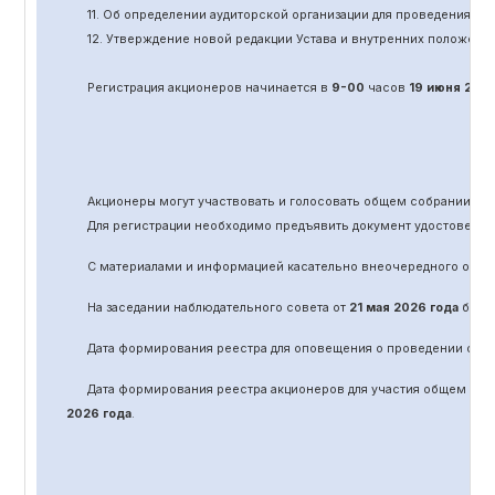
11.
Об определении аудиторской организации для проведения об
12. Утверждение новой редакции Устава и внутренних положени
Регистрация акционеров начинается в
9-00
часов
19 июня
202
Акционеры могут участвовать и голосовать общем собрании а
Для регистрации необходимо предъявить документ удостоверяю
С материалами и информацией касательно вне
очередного
обще
На заседании наблюдательного совета от
21 мая 2026 года
было 
Дата формирования реестра для оповещения о проведении
оче
Дата формирования реестра акционеров для участия общем соб
2026 года
.