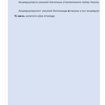
Акциядорларга умумий йиғилиши ўтказилишини хабар бериш учун
Акциядорларнинг умумий йиғилишда қатнашиш учун акциядорлар 
15 июнь
ҳолатига кўра ёпилади