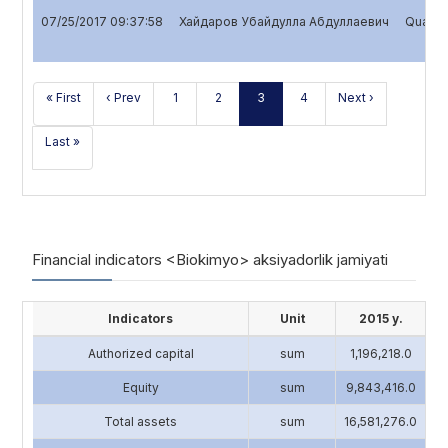
07/25/2017 09:37:58
Хайдаров Убайдулла Абдуллаевич
Quarter
« First
‹ Prev
1
2
3
4
Next ›
Last »
Financial indicators <Biokimyo> aksiyadorlik jamiyati
Indicators
Unit
2015 y.
Authorized capital
sum
1,196,218.0
4
Equity
sum
9,843,416.0
13
Total assets
sum
16,581,276.0
17