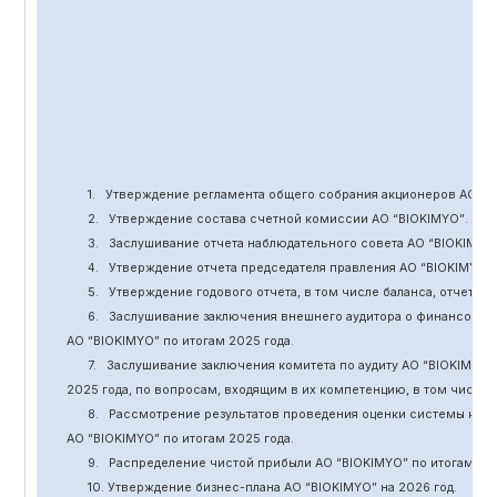
1.
Утверждение
регламента общего собрания акционеров АО “
B
2.
Утверждение состава счетной комиссии АО “BIOKIMYO
”
.
3.
Заслушивание отчета наблюдательного совета АО “BIOKIMYO
4.
Утверждение отчета председателя правления АО “BIOKIMYO
”
5.
Утверждение годового отчета, в том числе баланса, отчет о 
6.
Заслушивание заключения внешнего аудитора о финансовой
АО “BIOKIMYO
”
по итогам 2025 года.
7.
Заслушивание заключения комитета
по
аудит
у
АО “BIOKIMYO
”
2025 года, по вопросам, входящим в их компетенцию, в том числ
8.
Рассмотрение результатов проведения оценки системы кор
АО “BIOKIMYO
”
по итогам 202
5
года.
9.
Распределение чистой прибыли АО “BIOKIMYO
”
по итогам 20
10. Утверждение бизнес-плана АО “BIOKIMYO
”
на 202
6
год.