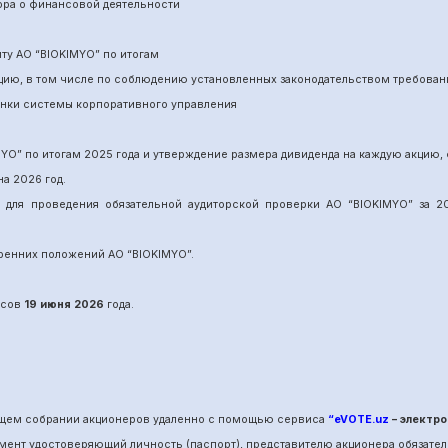
ора о финансовой деятельности
ит
у
АО “BIOKIMYO
”
по итогам
нцию, в том числе по соблюдению установленных законодательством требован
енки системы корпоративного управления
MYO
”
по итогам 202
5
года и утверждение размера дивиденда на каждую акцию, 
на 202
6
год.
и для проведения обязательной аудиторской проверки АО “BIOKIMYO
”
за 20
утренних положений АО “BIOKIMYO
”.
сов
19 июня
202
6
года.
общем собрании акционеров удаленно с помощью сервиса
“eVOTE.uz
– электро
мент удостоверяющий личность (паспорт), представителю акционера обязател