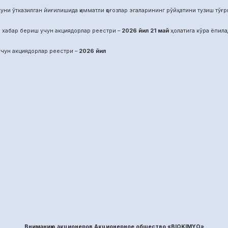
уни ўтказилган йиғилишида қимматли қоғозлар эгаларининг рўйҳатини тузиш тўғрис
 хабар бериш учун акциядорлар реестри –
2026 йил
21
май
ҳолатига кўра ёпила
чун акциядорлар реестри –
2026 йил
Вниманию акционеров Акционерное общество «BIOKIMYO»