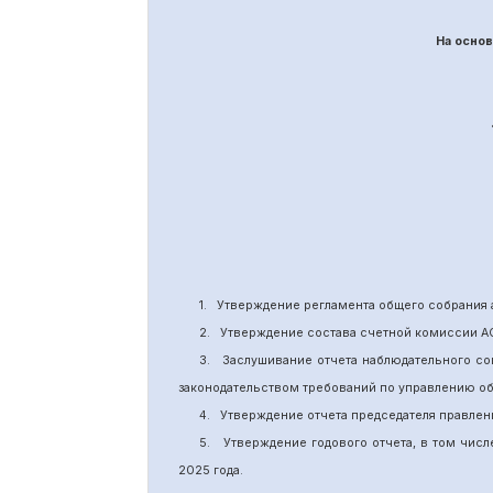
На осно
1.
Утверждение
регламента общего собрания 
2.
Утверждение состава счетной комиссии А
3.
Заслушивание отчета наблюдательного со
законодательством требований по управлению о
4.
Утверждение отчета председателя правлен
5.
Утверждение годового отчета, в том числ
202
5
года.