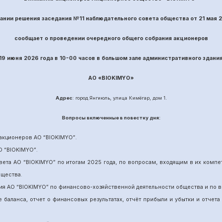
вании решения заседания №
11
наблюдательного совета общества
от
21
ма
я 
сообщает о проведении
очередного
общего собрания акционеров
19 июня
202
6
года в 10-00 часов в большом зале административного здани
АО «
BIOKIMYO
»
Адрес
: город Янгиюль, улица Кимёгар, дом 1.
Вопрос
ы включенные в повестку дня:
акционеров АО “
BIOKIMYO
”
.
О “BIOKIMYO
”
.
вета АО “BIOKIMYO
”
по итогам 202
5
года, по вопросам, входящим в их комп
бщества.
ия АО “BIOKIMYO
”
по финансово-хозяйственной деятельности общества и по в
е баланса, отчет о финансовых результатах,
отчёт
прибыли и убытки
и отчета