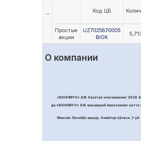
Код ЦБ
Колич
Простые
UZ7025870005
5,71
акции
BIOK
О компании
«BIOKIMYO» АЖ Кузатув кенгашининг 2026 йи
да «BIOKIMYO» АЖ маъмурий биносининг катта м
Манзил: Янгийўл шаҳар, Кимёгар кўчаси ,1-уй