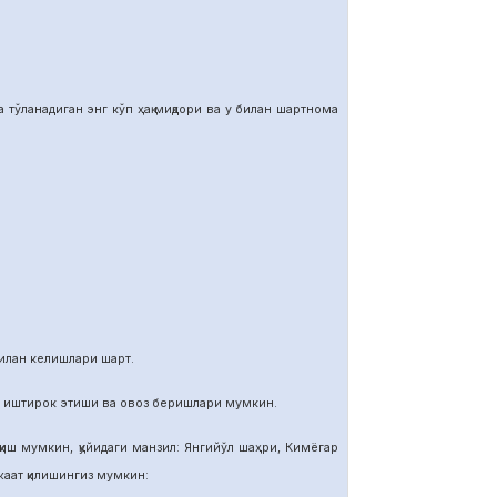
тўланадиган энг кўп ҳақ миқдори ва у билан шартнома
илан келишлари шарт.
и иштирок этиши ва овоз беришлари мумкин.
иш мумкин, қуйидаги манзил: Янгийўл шаҳри, Кимёгар
ат қилишингиз мумкин: