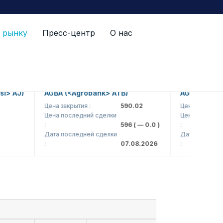
 рынку
Пресс-центр
О нас
AJ)
AGBA (<Agrobank> ATB)
AGBAP (<Agroba
Цена закрытия :
590.02
Цена закрытия :
Цена последний сделки
Цена последний с
:
596
( — 0.0 )
:
Дата последней сделки
Дата последней с
:
07.08.2026
: