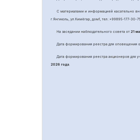
С материалами и информацией касательно вн
г.Янгиюль, ул.Кимёгар, дом1, тел.:
+99895
-
177-30-7
На заседании наблюдательного совета от
21 м
Дата формирования реестра для оповещения 
Дата формирования реестра акционеров для 
2026 года
.