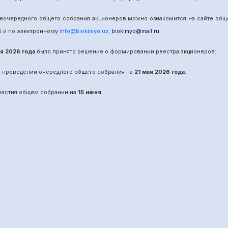
е
очередного
общего собрания акционеров можно ознакомится на сайте об
5
и по электронному
info@biokimyo.uz
,
biokimyo@mail.ru
.
ая 2026 года
было принято решение о формировании реестра акционеров:
о проведении
очередного
общего собрания на
21 мая 2026 года
.
участия общем собрании на
15 июня