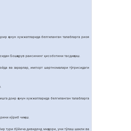
р қонун хужжатларида белгиланган талабларга риоя
ан Бошқарув раисининг ҳисоботини тасдиқлаш.
да ва зарарлар, импорт шартномалар
и тўғрисидаги
.
га доир қонун хужжатларида белгиланган талабларга
ини кўриб чиқиш.
тури бўйича дивиденд миқдори, уни тўлаш шакли ва