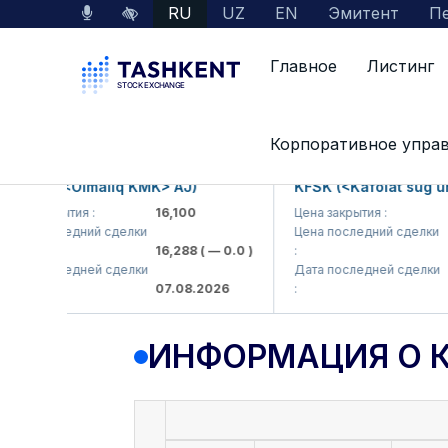
RU
UZ
EN
Эмитент
Пе
Главное
Листинг
Данные по рынку
Информация о компании
Корпоративное упра
KP (<Olmaliq KMK> AJ)
KFSK (<Kafolat sug'urta 
 закрытия :
16,100
Цена закрытия :
82
 последний сделки
Цена последний сделки
16,288
( — 0.0 )
:
83.9
 последней сделки
Дата последней сделки
07.08.2026
:
07.0
ИНФОРМАЦИЯ О 