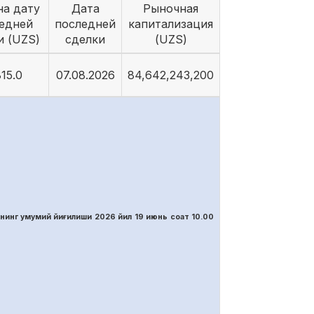
на дату
Дата
Рыночная
едней
последней
капитализация
и (UZS)
сделки
(UZS)
15.0
07.08.2026
84,642,243,200
нинг умумий йиғилиши 2026 йил 19 июнь соат 10.00