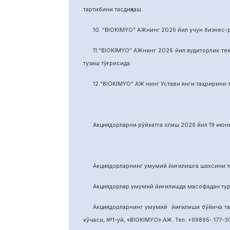
тартибини тасдиқлаш.
10. “BIOKIMYO” АЖнинг 2026 йил учун бизнес-
11.“BIOKIMYO” АЖнинг 2026 йил аудиторлик тек
тузиш тўғрисида.
12.“BIOKIMYO” АЖ нинг Устави янги таҳририни т
Акциядорларни р
ў
йхатга олиш 2026 йил 19 июнь
Акциядорларнинг умумий йиғилишга шахсини та
Акциядорлар умумий йиғилишда масофадан тури
Акциядорларнинг умумий йиғилиши бўйича т
кўчаси, №1-уй, «BIOKIMYO» АЖ. Тел: +99895- 177-30