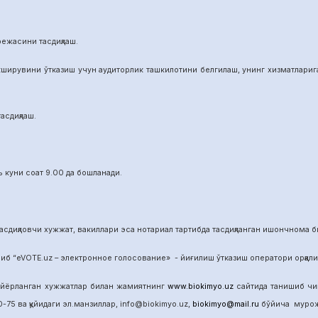
режасини тасдиқлаш.
ширувини ўтказиш учун аудиторлик ташкилотини белгилаш, унинг хизматларига 
асдиқлаш.
 куни соат 9.00 да бошланади.
сдиқловчи хужжат, вакиллари эса нотариал тартибда тасдиқланган ишончнома б
б “eVOTE.uz – электронное голосование» - йиғилиш ўтказиш оператори орқал
айёрланган хужжатлар билан жамиятнинг
www.biokimyo.uz
сайтида танишиб чиқ
-75 ва қуйидаги эл.манзиллар, info@biokimyo.uz,
biokimyo@mail.ru
бўйича мурожа