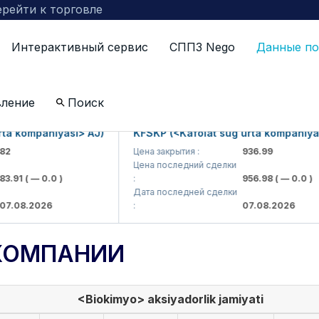
рейти к торговле
Интерактивный сервис
СППЗ Nego
Данные по
вление
Поиск
kompaniyasi> AJ)
KFSKP (<Kafolat sug'urta kompaniyasi> 
Цена закрытия :
936.99
Цена последний сделки
1
( — 0.0 )
:
956.98
( — 0.0 )
Дата последней сделки
8.2026
:
07.08.2026
КОМПАНИИ
<Biokimyo> aksiyadorlik jamiyati