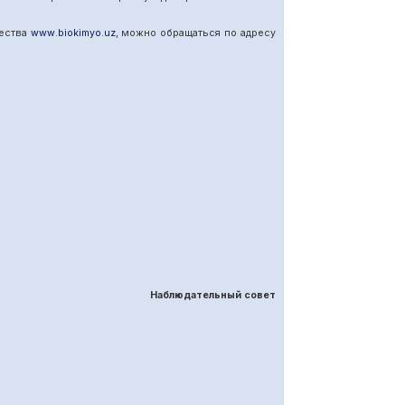
щества
www
.
biokimyo
.
uz
, можно обращаться по адресу
Наблюдательный совет