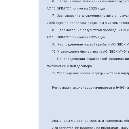
6.
Заслушивание заключения внешнего аудит
АО “BIOKIMYO
”
по итогам 2025 года.
7.
Заслушивание заключения комитета
по
ауд
2025 года, по вопросам, входящим в их компете
8.
Рассмотрение результатов проведения оц
АО “BIOKIMYO
”
по итогам 202
5
года.
9.
Распределение чистой прибыли АО “BIOKI
10. Утверждение бизнес-плана АО “BIOKIMYO
”
11.
Об определении аудиторской организаци
заключении с ней договора.
12. Утверждение новой редакции Устава и вн
Регистрация акционеров начинается в
9-00
ча
Акционеры могут участвовать и голосовать 
Для регистрации необходимо предъявить доку