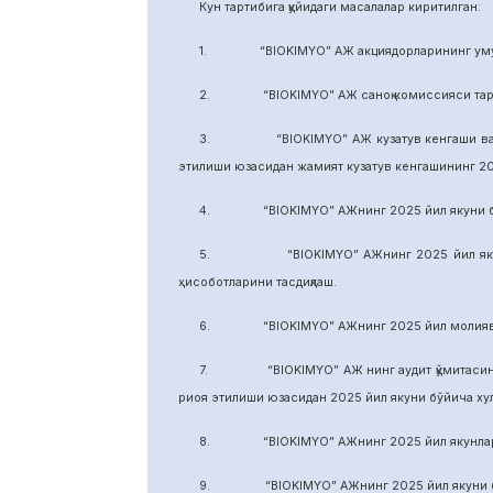
Кун тартибига қуйидаги масалалар киритилган:
1. “BIOKIMYO” АЖ акциядорларининг умуми
2. “BIOKIMYO” АЖ саноқ комиссияси тарки
3. “BIOKIMYO” АЖ кузатув кенгаши ваколати
этилиши юзасидан жамият кузатув кенгашининг 2
4. “BIOKIMYO” АЖнинг 2025 йил якуни бўйич
5. “BIOKIMYO” АЖнинг 2025 йил якуни бўй
ҳисоботларини тасдиқлаш.
6. “BIOKIMYO” АЖнинг 2025 йил молиявий ф
7. “BIOKIMYO” АЖ нинг аудит қўмитасининг в
риоя этилиши юзасидан 2025 йил якуни бўйича х
8. “BIOKIMYO” АЖнинг 2025 йил якунлари бў
9. “BIOKIMYO” АЖнинг 2025 йил якуни бўйич