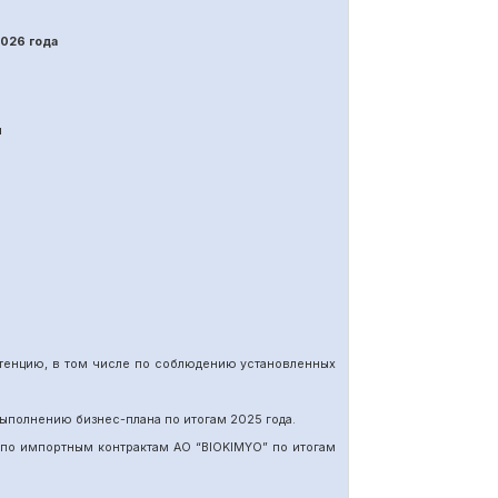
202
6
года
я
етенцию, в том числе по соблюдению установленных
ыполнению бизнес-плана по итогам 202
5
года.
 по импортн
ы
м
контракт
ам
АО “BIOKIMYO
”
по итогам