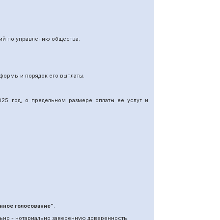
ий по управлению общества.
формы и порядок его выплаты.
25 год, о предельном размере оплаты ее услуг и
нное голосование”
.
ьно - нотариально заверенную доверенность.