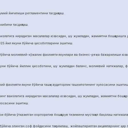
й йиғилиши регламентини тасдиқлаш.
бини тасдиқлаш.
га кирадиган масалалар юзасидан, шу жумладан, жамиятни бошқаришга дои
025 йил якуни бўйича ҳисоботларини эшитиш.
а молиявий-хўжалик фаолияти якунлари ва бизнес-режа бажарилиши юзасид
ича йиллик ҳисоботини, шу жумладан баланс, молиявий натижалар, фой
аолияти якуни бўйича ташқи аудиторлик ташкилотининг хулосасини эшитиш
аколатига кирадиган масалалар юзасидан, шу жумладан, жамиятни бошқариш
улосасини эшитиш.
йича ўтказилган корпоратив бошқарув тизимини мустақил баҳолаш натижалар
а олинган соф фойдасини тақсимлаш, жойлаштирилган акцияларнинг ҳар бир 