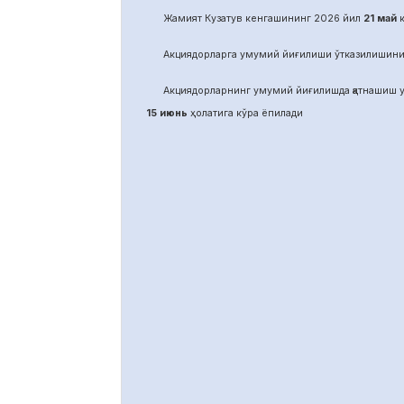
Жамият Кузатув кенгашининг 2026 йил
21
май
к
Акциядорларга умумий йиғилиши ўтказилишини
Акциядорларнинг умумий йиғилишда қатнашиш у
15 июнь
ҳолатига кўра ёпилади