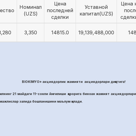
Цена
Цена 
Номинал
Уставной
ество
последней
посл
(UZS)
капитал(UZS)
сделки
сделк
3,280
3,350
14815.0
19,139,488,000
148
BIOKIMYO» акциядорлик жамияти акциядорлари диққатига!
лнинг 21 майдаги 11-сонли йиғилиши қарорига биноан жамият акциядорлари
ажлислар залида бошланишини маълум қилади.