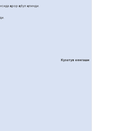
ида қарор қабул қилинди.
ди.
Кузатув кенгаши