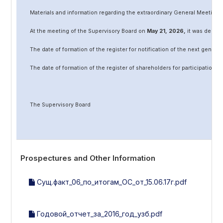
Materials and information regarding the extraordinary General Meeting 
At the meeting of the Supervisory Board on
May
2
1
, 202
6
,
it was decided
The date of formation of the register for notification of the next genera
The date of formation of the register of shareholders for participation 
The Supervisory Board
Prospectures and Other Information
Сущ.факт_06_по_итогам_ОС_от_15.06.17г.pdf
Годовой_отчет_за_2016_год_узб.pdf