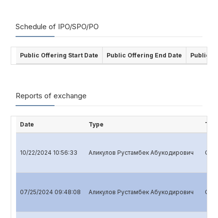
Schedule of IPO/SPO/PO
Public Offering Start Date
Public Offering End Date
Public O
Reports of exchange
Date
Type
Titl
10/22/2024 10:56:33
Аликулов Рустамбек Абукодирович
Quar
07/25/2024 09:48:08
Аликулов Рустамбек Абукодирович
Quar