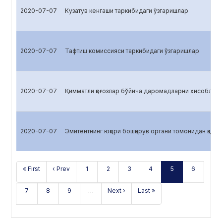
2020-07-07
Кузатув кенгаши таркибидаги ўзгаришлар
2020-07-07
Тафтиш комиссияси таркибидаги ўзгаришлар
2020-07-07
Қимматли қоғозлар бўйича даромадларни хисоблаш
2020-07-07
Эмитентнинг юқори бошқарув органи томонидан қабул 
« First
‹ Prev
1
2
3
4
5
6
7
8
9
…
Next ›
Last »