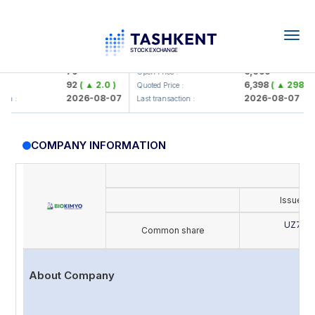
Togg
navig
mkorbank> ATB)
UZMK (<O'zmetkombinat> AJ)
79
6,099
Open Price :
92
( ▲ 2.0 )
6,398
( ▲ 298.04 )
Quoted Price :
2026-08-07
2026-08-07
:
Last transaction :
COMPANY INFORMATION
Issue's
UZ702
Common share
B
About Company