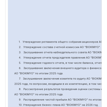
1.
Утверждение
регламента общего собрания акционеров АО “
B
2.
Утверждение состава счетной комиссии АО “BIOKIMYO
”
.
3.
Заслушивание отчета наблюдательного совета АО “BIOKIMYO
4.
Утверждение отчета председателя правления АО “BIOKIMYO
”
5.
Утверждение годового отчета, в том числе баланса, отчет о 
6.
Заслушивание заключения внешнего аудитора о финансовой
АО “BIOKIMYO
”
по итогам 2025 года.
7.
Заслушивание заключения комитета
по
аудит
у
АО “BIOKIMYO
”
2025 года, по вопросам, входящим в их компетенцию, в том числ
8.
Рассмотрение результатов проведения оценки системы кор
АО “BIOKIMYO
”
по итогам 202
5
года.
9.
Распределение чистой прибыли АО “BIOKIMYO
”
по итогам 20
10. Утверждение бизнес-плана АО “BIOKIMYO
”
на 202
6
год.