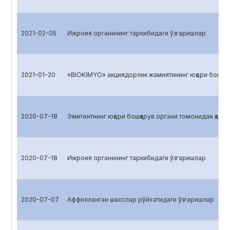
2021-02-05
Ижроия органининг таркибидаги ўзгаришлар
2021-01-20
«BIOKIMYO» акциядорлик жамиятининг юқори бошқарув
2020-07-18
Эмитентнинг юқори бошқарув органи томонидан қабул 
2020-07-18
Ижроия органининг таркибидаги ўзгаришлар
2020-07-07
Аффилланган шахслар рўйхатидаги ўзгаришлар