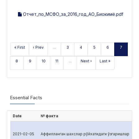
Отчет_по_МСФО_за_2016_год_АО_Биокимё.pdf
« First
‹ Prev
…
3
4
5
6
7
8
9
10
11
…
Next ›
Last »
Essential Facts
Date
№ факта
2021-02-05
Аффилланган шахслар рўйхатидаги ўзгаришлар