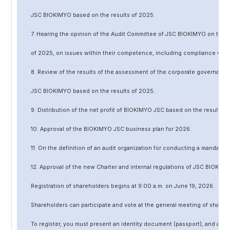
JSC BIOKIMYO based on the results of 202
5
.
7. Hearing the opinion of the Audit Committee of JSC BIOKIMYO on the r
of 202
5
, on issues within their competence, including compliance wit
8. Review of the results of the assessment of the corporate governanc
JSC BIOKIMYO based on the results of 202
5
.
9. Distribution of the net profit of BIOKIMYO JSC based on the results o
10. Approval of the BIOKIMYO JSC business plan for 202
6
.
11. On the definition of an audit organization for conducting a mandato
12. Approval of the
new
Charter and internal regulations of JSC BIOKIMY
Registration of shareholders begins at 9:00 a.m. on June
19
, 202
6
.
Shareholders can participate and vote at the general meeting of shareh
To register, you must present an identity document (passport), and a no