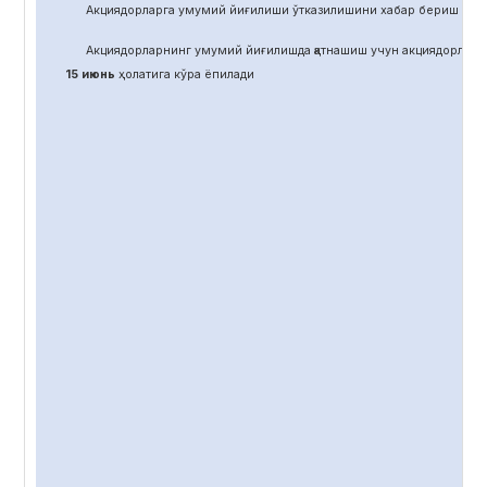
Акциядорларга умумий йиғилиши ўтказилишини хабар бериш учун
Акциядорларнинг умумий йиғилишда қатнашиш учун акциядорлар 
15 июнь
ҳолатига кўра ёпилади