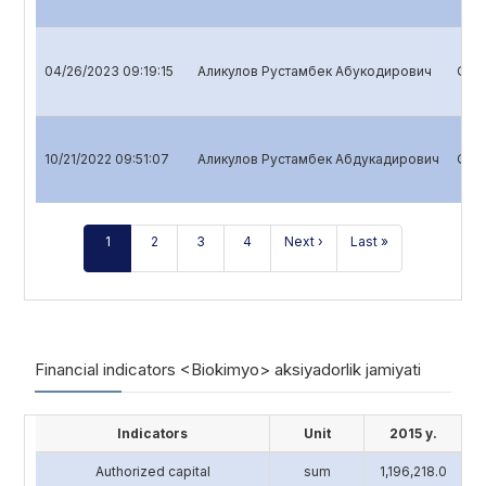
04/26/2023 09:19:15
Аликулов Рустамбек Абукодирович
Quar
10/21/2022 09:51:07
Аликулов Рустамбек Абдукадирович
Quar
1
2
3
4
Next ›
Last »
Financial indicators <Biokimyo> aksiyadorlik jamiyati
Indicators
Unit
2015 y.
Authorized capital
sum
1,196,218.0
4