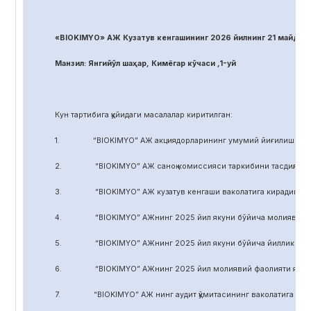
«BIOKIMYO» АЖ Кузатув кенгашининг 2026 йилнинг 21 майдаги
Манзил: Янгийўл шаҳар, Кимёгар кўчаси ,1-уй
Кун тартибига қуйидаги масалалар киритилган:
1. “BIOKIMYO” АЖ акциядорларининг умумий йиғилиши регл
2. “BIOKIMYO” АЖ саноқ комиссияси таркибини тасдиқлаш.
3. “BIOKIMYO” АЖ кузатув кенгаши ваколатига кирадиган маса
4. “BIOKIMYO” АЖнинг 2025 йил якуни бўйича молиявий-хўжал
5. “BIOKIMYO” АЖнинг 2025 йил якуни бўйича йиллик ҳисобот
6. “BIOKIMYO” АЖнинг 2025 йил молиявий фаолияти якуни бў
7. “BIOKIMYO” АЖ нинг аудит қўмитасининг ваколатига кирадиг