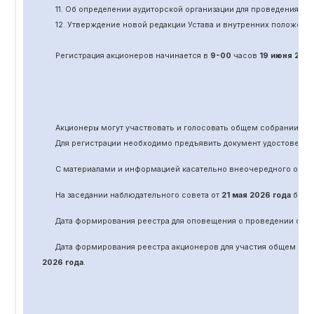
11.
Об определении аудиторской организации для проведения об
12. Утверждение новой редакции Устава и внутренних положени
Регистрация акционеров начинается в
9-00
часов
19 июня
202
Акционеры могут участвовать и голосовать общем собрании а
Для регистрации необходимо предъявить документ удостоверяю
С материалами и информацией касательно вне
очередного
обще
На заседании наблюдательного совета от
21 мая 2026 года
было 
Дата формирования реестра для оповещения о проведении
оче
Дата формирования реестра акционеров для участия общем соб
2026 года
.