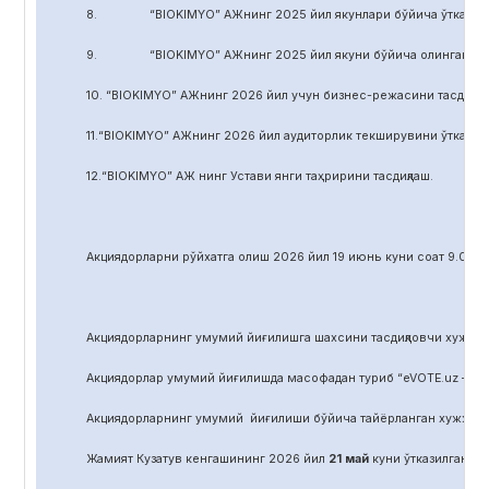
8. “BIOKIMYO” АЖнинг 2025 йил якунлари бўйича ўтказилган 
9. “BIOKIMYO” АЖнинг 2025 йил якуни бўйича олинган соф фой
10. “BIOKIMYO” АЖнинг 2026 йил учун бизнес-режасини тасдиқла
11.“BIOKIMYO” АЖнинг 2026 йил аудиторлик текширувини ўтказиш у
12.“BIOKIMYO” АЖ нинг Устави янги таҳририни тасдиқлаш.
Акциядорларни р
ў
йхатга олиш 2026 йил 19 июнь куни соат 9.00 д
Акциядорларнинг умумий йиғилишга шахсини тасдиқловчи хужжат,
Акциядорлар умумий йиғилишда масофадан туриб “eVOTE.uz – эл
Акциядорларнинг умумий йиғилиши бўйича тайёрланган хужжат
Жамият Кузатув кенгашининг 2026 йил
21
май
куни ўтказилган йиғ