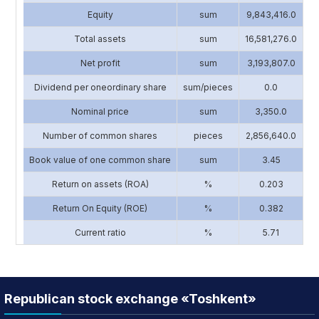
Equity
sum
9,843,416.0
13
Total assets
sum
16,581,276.0
17
Net profit
sum
3,193,807.0
2
Dividend per oneordinary share
sum/pieces
0.0
Nominal price
sum
3,350.0
Number of common shares
pieces
2,856,640.0
1
Book value of one common share
sum
3.45
Return on assets (ROA)
%
0.203
Return On Equity (ROE)
%
0.382
Current ratio
%
5.71
Republican stock exchange «Toshkent»