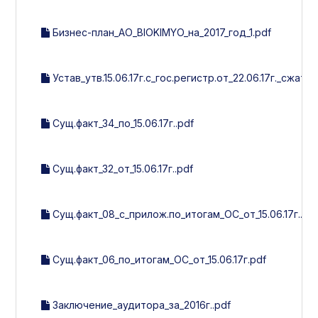
Бизнес-план_АО_BIOKIMYO_на_2017_год_1.pdf
Устав_утв.15.06.17г.с_гос.регистр.от_22.06.17г._сжат..p
Сущ.факт_34_по_15.06.17г..pdf
Сущ.факт_32_от_15.06.17г..pdf
Сущ.факт_08_с_прилож.по_итогам_ОС_от_15.06.17г..pd
Сущ.факт_06_по_итогам_ОС_от_15.06.17г.pdf
Заключение_аудитора_за_2016г..pdf