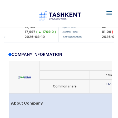
Togg
navig
lmaliq KMK> AJ)
KFSK (<Kafolat sug'urta kompani
16,100
82
Open Price :
17,997
( ▲ 1709.0 )
81.06
( ▼ 2.8
Quoted Price :
2026-08-10
2026-08-10
:
Last transaction :
COMPANY INFORMATION
Issue's
UZ702
Common share
B
About Company