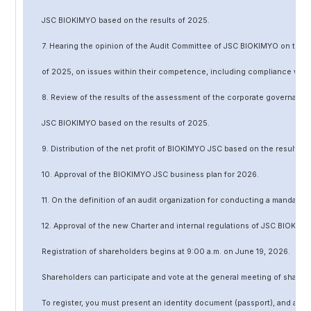
JSC BIOKIMYO based on the results of 202
5
.
7. Hearing the opinion of the Audit Committee of JSC BIOKIMYO on the r
of 202
5
, on issues within their competence, including compliance wit
8. Review of the results of the assessment of the corporate governanc
JSC BIOKIMYO based on the results of 202
5
.
9. Distribution of the net profit of BIOKIMYO JSC based on the results o
10. Approval of the BIOKIMYO JSC business plan for 202
6
.
11. On the definition of an audit organization for conducting a mandato
12. Approval of the
new
Charter and internal regulations of JSC BIOKIMY
Registration of shareholders begins at 9:00 a.m. on June
19
, 202
6
.
Shareholders can participate and vote at the general meeting of shareh
To register, you must present an identity document (passport), and a no