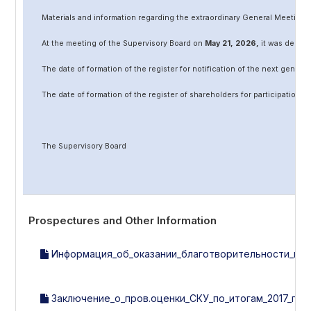
Materials and information regarding the extraordinary General Meeting 
At the meeting of the Supervisory Board on
May
2
1
, 202
6
,
it was decided
The date of formation of the register for notification of the next genera
The date of formation of the register of shareholders for participation 
The Supervisory Board
Prospectures and Other Information
Информация_об_оказании_благотворительности_на_28.
Заключение_о_пров.оценки_СКУ_по_итогам_2017_год.