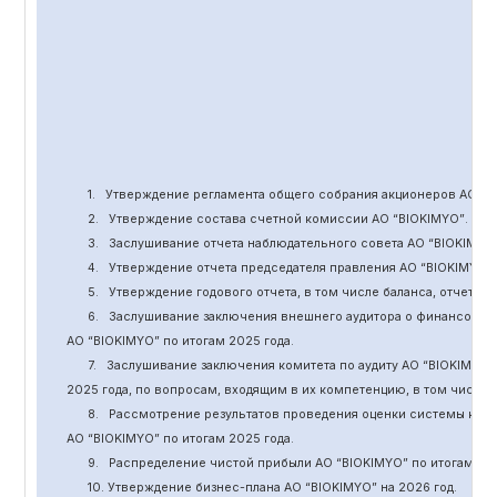
1.
Утверждение
регламента общего собрания акционеров АО “
B
2.
Утверждение состава счетной комиссии АО “BIOKIMYO
”
.
3.
Заслушивание отчета наблюдательного совета АО “BIOKIMYO
4.
Утверждение отчета председателя правления АО “BIOKIMYO
”
5.
Утверждение годового отчета, в том числе баланса, отчет о 
6.
Заслушивание заключения внешнего аудитора о финансовой
АО “BIOKIMYO
”
по итогам 2025 года.
7.
Заслушивание заключения комитета
по
аудит
у
АО “BIOKIMYO
”
2025 года, по вопросам, входящим в их компетенцию, в том числ
8.
Рассмотрение результатов проведения оценки системы кор
АО “BIOKIMYO
”
по итогам 202
5
года.
9.
Распределение чистой прибыли АО “BIOKIMYO
”
по итогам 20
10. Утверждение бизнес-плана АО “BIOKIMYO
”
на 202
6
год.