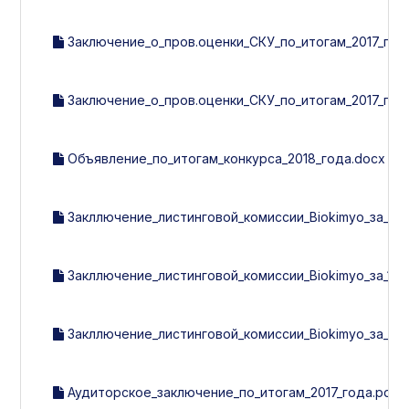
Заключение_о_пров.оценки_СКУ_по_итогам_2017_года
Заключение_о_пров.оценки_СКУ_по_итогам_2017_года
Объявление_по_итогам_конкурса_2018_года.docx
Закллючение_листинговой_комиссии_Biokimyo_за_3_кв
Закллючение_листинговой_комиссии_Biokimyo_за_1_кв
Закллючение_листинговой_комиссии_Biokimyo_за_2_к
Аудиторское_заключение_по_итогам_2017_года.pdf