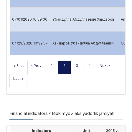
07/01/2020 10:59:00
Убайдулла Абдуллаевич Хайдаров
Annual
04/29/2020 10:32:57
Хайдаров Убайдулла Абдуллаевич
Quarte
« First
‹ Prev
1
2
3
4
Next ›
Last »
Financial indicators <Biokimyo> aksiyadorlik jamiyati
Indicators
Unit
2015 y.