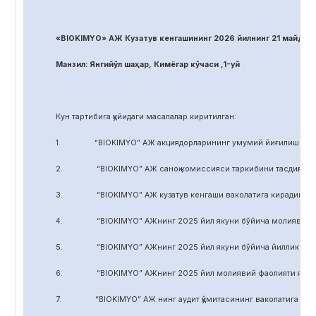
«BIOKIMYO» АЖ Кузатув кенгашининг 2026 йилнинг 21 майдаги
Манзил: Янгийўл шаҳар, Кимёгар кўчаси ,1-уй
Кун тартибига қуйидаги масалалар киритилган:
1. “BIOKIMYO” АЖ акциядорларининг умумий йиғилиши регл
2. “BIOKIMYO” АЖ саноқ комиссияси таркибини тасдиқлаш.
3. “BIOKIMYO” АЖ кузатув кенгаши ваколатига кирадиган маса
4. “BIOKIMYO” АЖнинг 2025 йил якуни бўйича молиявий-хўжал
5. “BIOKIMYO” АЖнинг 2025 йил якуни бўйича йиллик ҳисобот
6. “BIOKIMYO” АЖнинг 2025 йил молиявий фаолияти якуни бў
7. “BIOKIMYO” АЖ нинг аудит қўмитасининг ваколатига кирадиг