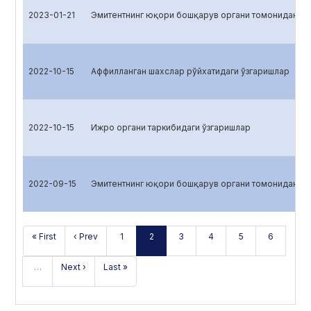
2023-01-21
Эмитентнинг юқори бошқарув органи томонидан қа
2022-10-15
Аффилланган шахслар рўйхатидаги ўзгаришлар
2022-10-15
Ижро органи таркибидаги ўзгаришлар
2022-09-15
Эмитентнинг юқори бошқарув органи томонидан қа
« First
‹ Prev
1
2
3
4
5
6
…
Next ›
Last »