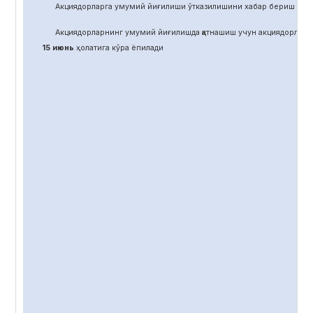
Акциядорларга умумий йиғилиши ўтказилишини хабар бериш учун
Акциядорларнинг умумий йиғилишда қатнашиш учун акциядорлар 
15 июнь
ҳолатига кўра ёпилади