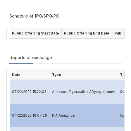
Schedule of IPO/SPO/PO
Public Offering Start Date
Public Offering End Date
Public O
Reports of exchange
Date
Type
Title
07/22/2022 15:22:03
Аликулов Рустамбек Абукодирович
Quarte
04/22/2022 16:07:29
Р.А.Аликулов
Quarte