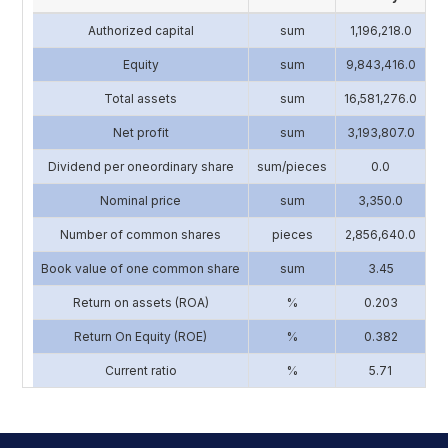
Authorized capital
sum
1,196,218.0
4
Equity
sum
9,843,416.0
13
Total assets
sum
16,581,276.0
17
Net profit
sum
3,193,807.0
2
Dividend per oneordinary share
sum/pieces
0.0
Nominal price
sum
3,350.0
Number of common shares
pieces
2,856,640.0
1
Book value of one common share
sum
3.45
Return on assets (ROA)
%
0.203
Return On Equity (ROE)
%
0.382
Current ratio
%
5.71