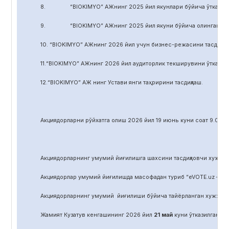
8. “BIOKIMYO” АЖнинг 2025 йил якунлари бўйича ўтказилган 
9. “BIOKIMYO” АЖнинг 2025 йил якуни бўйича олинган соф фой
10. “BIOKIMYO” АЖнинг 2026 йил учун бизнес-режасини тасдиқла
11.“BIOKIMYO” АЖнинг 2026 йил аудиторлик текширувини ўтказиш у
12.“BIOKIMYO” АЖ нинг Устави янги таҳририни тасдиқлаш.
Акциядорларни р
ў
йхатга олиш 2026 йил 19 июнь куни соат 9.00 д
Акциядорларнинг умумий йиғилишга шахсини тасдиқловчи хужжат,
Акциядорлар умумий йиғилишда масофадан туриб “eVOTE.uz – эл
Акциядорларнинг умумий йиғилиши бўйича тайёрланган хужжат
Жамият Кузатув кенгашининг 2026 йил
21
май
куни ўтказилган йиғ