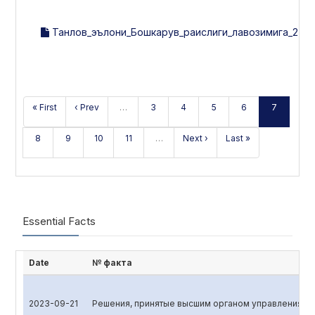
Танлов_эълони_Бошкарув_раислиги_лавозимига_27.04.
« First
‹ Prev
…
3
4
5
6
7
8
9
10
11
…
Next ›
Last »
Essential Facts
Date
№ факта
2023-09-21
Решения, принятые высшим органом управления эм