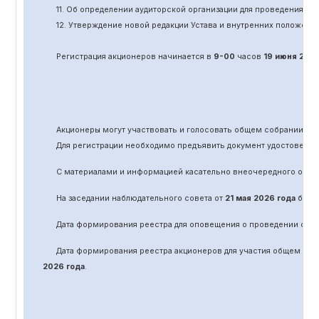
11.
Об определении аудиторской организации для проведения об
12. Утверждение новой редакции Устава и внутренних положени
Регистрация акционеров начинается в
9-00
часов
19 июня
202
Акционеры могут участвовать и голосовать общем собрании а
Для регистрации необходимо предъявить документ удостоверяю
С материалами и информацией касательно вне
очередного
обще
На заседании наблюдательного совета от
21 мая 2026 года
было 
Дата формирования реестра для оповещения о проведении
оче
Дата формирования реестра акционеров для участия общем соб
2026 года
.