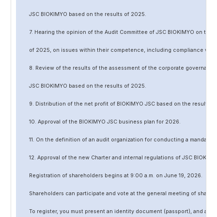
JSC BIOKIMYO based on the results of 202
5
.
7. Hearing the opinion of the Audit Committee of JSC BIOKIMYO on the r
of 202
5
, on issues within their competence, including compliance wit
8. Review of the results of the assessment of the corporate governanc
JSC BIOKIMYO based on the results of 202
5
.
9. Distribution of the net profit of BIOKIMYO JSC based on the results o
10. Approval of the BIOKIMYO JSC business plan for 202
6
.
11. On the definition of an audit organization for conducting a mandato
12. Approval of the
new
Charter and internal regulations of JSC BIOKIMY
Registration of shareholders begins at 9:00 a.m. on June
19
, 202
6
.
Shareholders can participate and vote at the general meeting of shareh
To register, you must present an identity document (passport), and a no