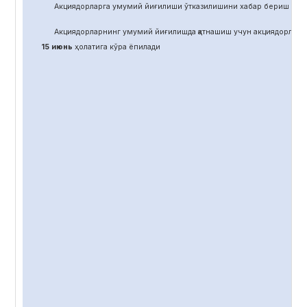
Акциядорларга умумий йиғилиши ўтказилишини хабар бериш учун
Акциядорларнинг умумий йиғилишда қатнашиш учун акциядорлар 
15 июнь
ҳолатига кўра ёпилади