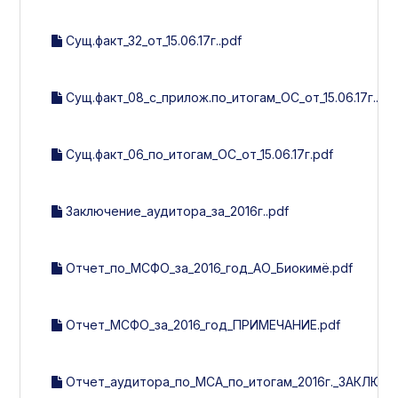
Сущ.факт_32_от_15.06.17г..pdf
Сущ.факт_08_с_прилож.по_итогам_ОС_от_15.06.17г..pd
Сущ.факт_06_по_итогам_ОС_от_15.06.17г.pdf
Заключение_аудитора_за_2016г..pdf
Отчет_по_МСФО_за_2016_год_АО_Биокимё.pdf
Отчет_МСФО_за_2016_год_ПРИМЕЧАНИЕ.pdf
Отчет_аудитора_по_МСА_по_итогам_2016г._ЗАКЛЮЧЕ