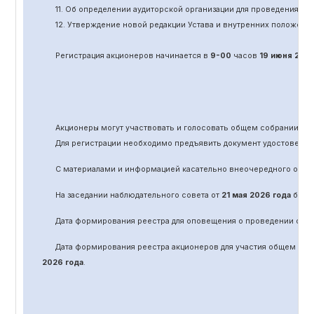
11.
Об определении аудиторской организации для проведения об
12. Утверждение новой редакции Устава и внутренних положени
Регистрация акционеров начинается в
9-00
часов
19 июня
202
Акционеры могут участвовать и голосовать общем собрании а
Для регистрации необходимо предъявить документ удостоверяю
С материалами и информацией касательно вне
очередного
обще
На заседании наблюдательного совета от
21 мая 2026 года
было 
Дата формирования реестра для оповещения о проведении
оче
Дата формирования реестра акционеров для участия общем соб
2026 года
.