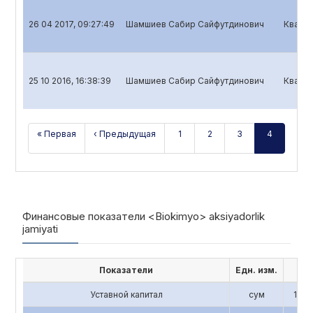
26 04 2017, 09:27:49
Шамшиев Сабир Сайфутдинович
Кварта
25 10 2016, 16:38:39
Шамшиев Сабир Сайфутдинович
Кварта
« Первая
‹ Предыдущая
1
2
3
4
Финансовые показатели <Biokimyo> aksiyadorlik
jamiyati
Показатели
Едн. изм.
201
Уставной капитал
сум
1,196