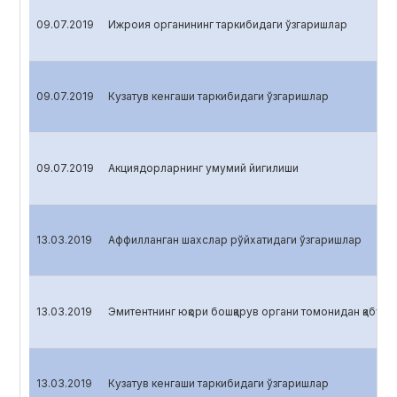
09.07.2019
Ижроия органининг таркибидаги ўзгаришлар
09.07.2019
Кузатув кенгаши таркибидаги ўзгаришлар
09.07.2019
Акциядорларнинг умумий йигилиши
13.03.2019
Аффилланган шахслар рўйхатидаги ўзгаришлар
13.03.2019
Эмитентнинг юқори бошқарув органи томонидан қабул қ
13.03.2019
Кузатув кенгаши таркибидаги ўзгаришлар