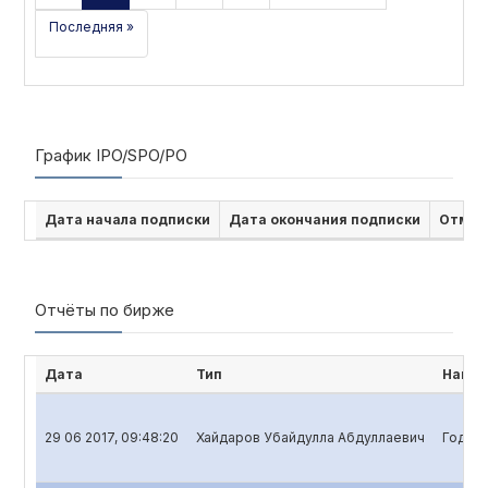
Последняя »
График IPO/SPO/PO
Дата начала подписки
Дата окончания подписки
Отмен
Отчёты по бирже
Дата
Тип
Наиме
29 06 2017, 09:48:20
Хайдаров Убайдулла Абдуллаевич
Годово