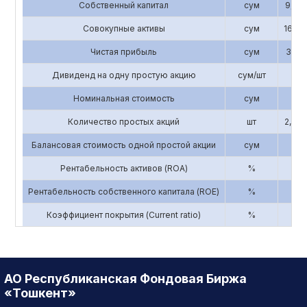
Собственный капитал
сум
9,843
Совокупные активы
сум
16,58
Чистая прибыль
сум
3,193
Дивиденд на одну простую акцию
сум/шт
0
Номинальная стоимость
сум
3,3
Количество простых акций
шт
2,856
Балансовая стоимость одной простой акции
сум
3
Рентабельность активов (ROA)
%
0.
Рентабельность собственного капитала (ROE)
%
0.
Коэффициент покрытия (Current ratio)
%
5
АО Республиканская Фондовая Биржа
«Тошкент»