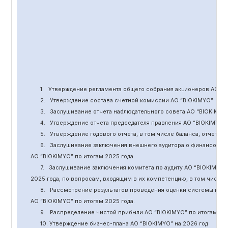
1.
Утверждение
регламента общего собрания акционеров АО “
B
2.
Утверждение состава счетной комиссии АО “BIOKIMYO
”
.
3.
Заслушивание отчета наблюдательного совета АО “BIOKIMYO
4.
Утверждение отчета председателя правления АО “BIOKIMYO
”
5.
Утверждение годового отчета, в том числе баланса, отчет о 
6.
Заслушивание заключения внешнего аудитора о финансовой
АО “BIOKIMYO
”
по итогам 2025 года.
7.
Заслушивание заключения комитета
по
аудит
у
АО “BIOKIMYO
”
2025 года, по вопросам, входящим в их компетенцию, в том числ
8.
Рассмотрение результатов проведения оценки системы кор
АО “BIOKIMYO
”
по итогам 202
5
года.
9.
Распределение чистой прибыли АО “BIOKIMYO
”
по итогам 20
10. Утверждение бизнес-плана АО “BIOKIMYO
”
на 202
6
год.