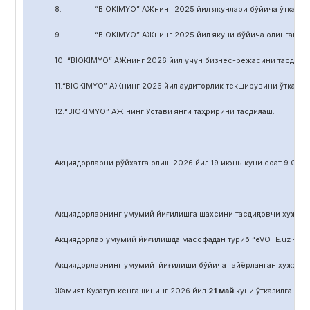
8. “BIOKIMYO” АЖнинг 2025 йил якунлари бўйича ўтказилган 
9. “BIOKIMYO” АЖнинг 2025 йил якуни бўйича олинган соф фой
10. “BIOKIMYO” АЖнинг 2026 йил учун бизнес-режасини тасдиқла
11.“BIOKIMYO” АЖнинг 2026 йил аудиторлик текширувини ўтказиш у
12.“BIOKIMYO” АЖ нинг Устави янги таҳририни тасдиқлаш.
Акциядорларни р
ў
йхатга олиш 2026 йил 19 июнь куни соат 9.00 д
Акциядорларнинг умумий йиғилишга шахсини тасдиқловчи хужжат,
Акциядорлар умумий йиғилишда масофадан туриб “eVOTE.uz – эл
Акциядорларнинг умумий йиғилиши бўйича тайёрланган хужжат
Жамият Кузатув кенгашининг 2026 йил
21
май
куни ўтказилган йиғ