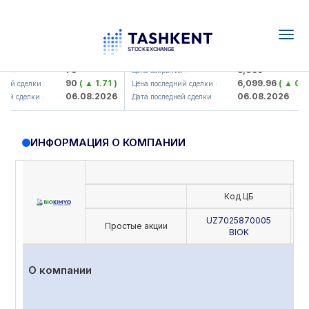
Togg
navig
mkorbank> ATB)
UZMK (<O'zmetkombinat> AJ)
79
6,099
:
Цена закрытия :
90
( ▲ 1.71 )
6,099.96
( ▲ 0.08 )
 сделки :
Цена последний сделки :
06.08.2026
06.08.2026
сделки :
Дата последней сделки :
ИНФОРМАЦИЯ О КОМПАНИИ
Код ЦБ
UZ7025870005
Простые акции
BIOK
О компании