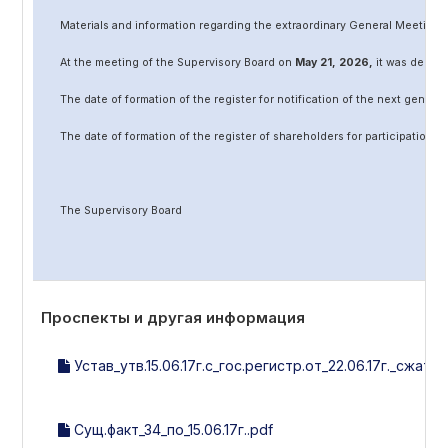
Materials and information regarding the extraordinary General Meeting 
At the meeting of the Supervisory Board on
May
2
1
, 202
6
,
it was decided
The date of formation of the register for notification of the next genera
The date of formation of the register of shareholders for participation 
The Supervisory Board
Проспекты и другая информация
Устав_утв.15.06.17г.с_гос.регистр.от_22.06.17г._сжат..p
Сущ.факт_34_по_15.06.17г..pdf