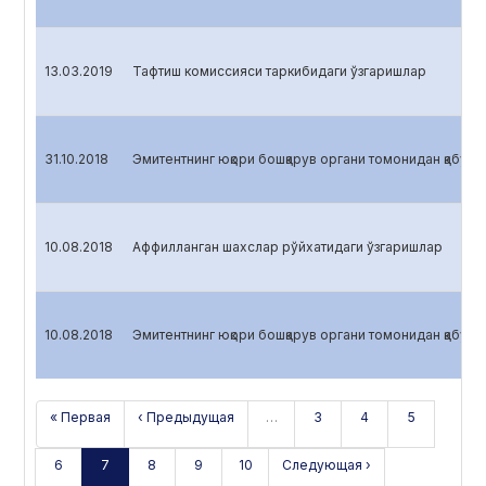
13.03.2019
Тафтиш комиссияси таркибидаги ўзгаришлар
31.10.2018
Эмитентнинг юқори бошқарув органи томонидан қабул қ
10.08.2018
Аффилланган шахслар рўйхатидаги ўзгаришлар
10.08.2018
Эмитентнинг юқори бошқарув органи томонидан қабул қ
« Первая
‹ Предыдущая
…
3
4
5
6
7
8
9
10
Следующая ›