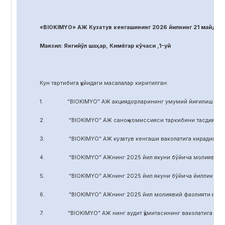
«BIOKIMYO» АЖ Кузатув кенгашининг 2026 йилнинг 21 майдаги
Манзил: Янгийўл шаҳар, Кимёгар кўчаси ,1-уй
Кун тартибига қуйидаги масалалар киритилган:
1. “BIOKIMYO” АЖ акциядорларининг умумий йиғилиши регл
2. “BIOKIMYO” АЖ саноқ комиссияси таркибини тасдиқлаш.
3. “BIOKIMYO” АЖ кузатув кенгаши ваколатига кирадиган маса
4. “BIOKIMYO” АЖнинг 2025 йил якуни бўйича молиявий-хўжал
5. “BIOKIMYO” АЖнинг 2025 йил якуни бўйича йиллик ҳисобот
6. “BIOKIMYO” АЖнинг 2025 йил молиявий фаолияти якуни бў
7. “BIOKIMYO” АЖ нинг аудит қўмитасининг ваколатига кирадиг