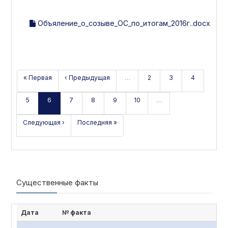
Объяление_о_созыве_ОС_по_итогам_2016г..docx
« Первая
‹ Предыдущая
…
2
3
4
5
6
7
8
9
10
…
Следующая ›
Последняя »
Существенные факты
Дата
№ факта