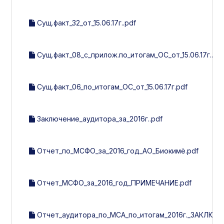
Сущ.факт_32_от_15.06.17г..pdf
Сущ.факт_08_с_прилож.по_итогам_ОС_от_15.06.17г..pd
Сущ.факт_06_по_итогам_ОС_от_15.06.17г.pdf
Заключение_аудитора_за_2016г..pdf
Отчет_по_МСФО_за_2016_год_АО_Биокимё.pdf
Отчет_МСФО_за_2016_год_ПРИМЕЧАНИЕ.pdf
Отчет_аудитора_по_МСА_по_итогам_2016г._ЗАКЛЮЧЕ