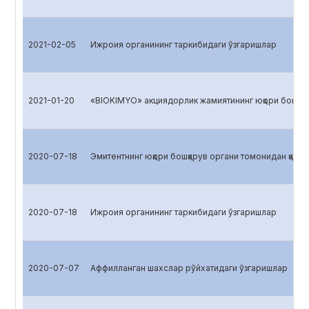
2021-02-05
Ижроия органининг таркибидаги ўзгаришлар
2021-01-20
«BIOKIMYO» акциядорлик жамиятининг юқори бошқарув
2020-07-18
Эмитентнинг юқори бошқарув органи томонидан қабул 
2020-07-18
Ижроия органининг таркибидаги ўзгаришлар
2020-07-07
Аффилланган шахслар рўйхатидаги ўзгаришлар