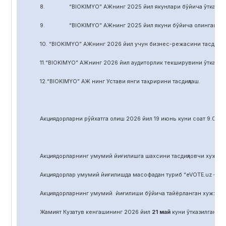
8. “BIOKIMYO” АЖнинг 2025 йил якунлари бўйича ўтказилган 
9. “BIOKIMYO” АЖнинг 2025 йил якуни бўйича олинган соф фой
10. “BIOKIMYO” АЖнинг 2026 йил учун бизнес-режасини тасдиқла
11.“BIOKIMYO” АЖнинг 2026 йил аудиторлик текширувини ўтказиш у
12.“BIOKIMYO” АЖ нинг Устави янги таҳририни тасдиқлаш.
Акциядорларни р
ў
йхатга олиш 2026 йил 19 июнь куни соат 9.00 д
Акциядорларнинг умумий йиғилишга шахсини тасдиқловчи хужжат,
Акциядорлар умумий йиғилишда масофадан туриб “eVOTE.uz – эл
Акциядорларнинг умумий йиғилиши бўйича тайёрланган хужжат
Жамият Кузатув кенгашининг 2026 йил
21
май
куни ўтказилган йиғ