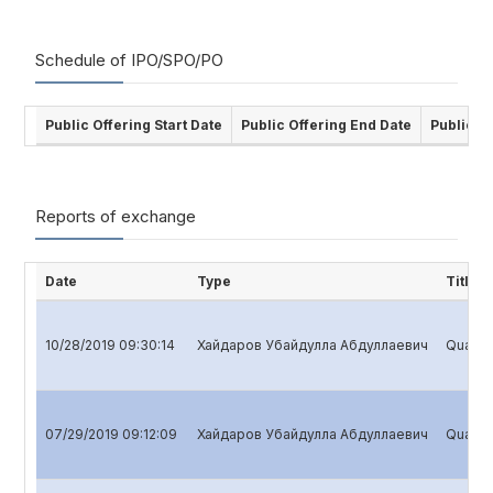
Schedule of IPO/SPO/PO
Public Offering Start Date
Public Offering End Date
Public O
Reports of exchange
Date
Type
Title
10/28/2019 09:30:14
Хайдаров Убайдулла Абдуллаевич
Quarter
07/29/2019 09:12:09
Хайдаров Убайдулла Абдуллаевич
Quarter