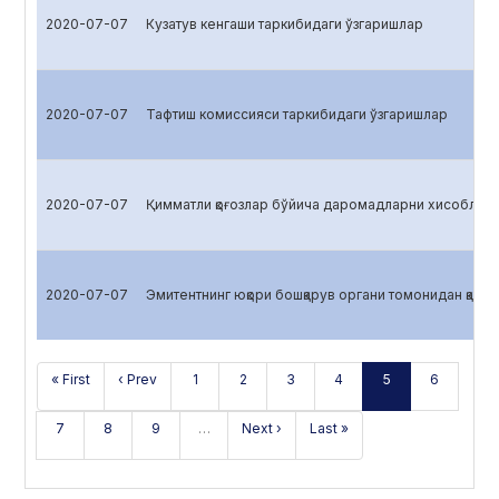
2020-07-07
Кузатув кенгаши таркибидаги ўзгаришлар
2020-07-07
Тафтиш комиссияси таркибидаги ўзгаришлар
2020-07-07
Қимматли қоғозлар бўйича даромадларни хисоблаш
2020-07-07
Эмитентнинг юқори бошқарув органи томонидан қабул 
« First
‹ Prev
1
2
3
4
5
6
7
8
9
…
Next ›
Last »