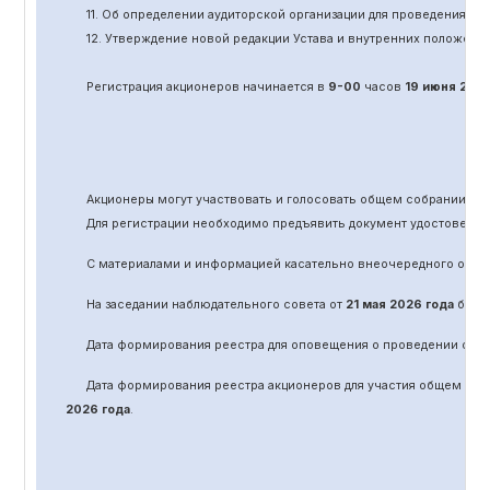
11.
Об определении аудиторской организации для проведения об
12. Утверждение новой редакции Устава и внутренних положени
Регистрация акционеров начинается в
9-00
часов
19 июня
202
Акционеры могут участвовать и голосовать общем собрании а
Для регистрации необходимо предъявить документ удостоверяю
С материалами и информацией касательно вне
очередного
обще
На заседании наблюдательного совета от
21 мая 2026 года
было 
Дата формирования реестра для оповещения о проведении
оче
Дата формирования реестра акционеров для участия общем соб
2026 года
.