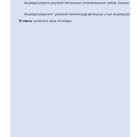
Акциядорларга умумий йиғилиши ўтказилишини хабар бериш учун
Акциядорларнинг умумий йиғилишда қатнашиш учун акциядорлар 
15 июнь
ҳолатига кўра ёпилади