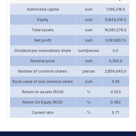
Authorized capital
sum
1,196,218.0
4
Equity
sum
9,843,416.0
13
Total assets
sum
16,581,276.0
17
Net profit
sum
3,193,807.0
2
Dividend per oneordinary share
sum/pieces
0.0
Nominal price
sum
3,350.0
Number of common shares
pieces
2,856,640.0
1
Book value of one common share
sum
3.45
Return on assets (ROA)
%
0.203
Return On Equity (ROE)
%
0.382
Current ratio
%
5.71