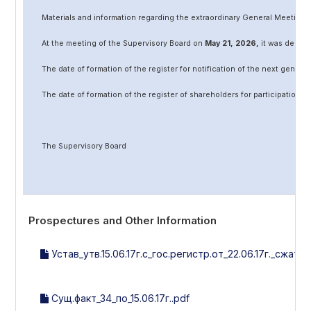
Materials and information regarding the extraordinary General Meeting 
At the meeting of the Supervisory Board on
May
2
1
, 202
6
,
it was decided
The date of formation of the register for notification of the next genera
The date of formation of the register of shareholders for participation 
The Supervisory Board
Prospectures and Other Information
Устав_утв.15.06.17г.с_гос.регистр.от_22.06.17г._сжат..p
Сущ.факт_34_по_15.06.17г..pdf