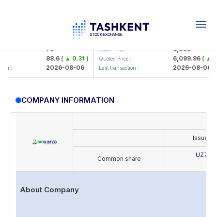
Togg
navig
mkorbank> ATB)
UZMK (<O'zmetkombinat> AJ)
79
6,099
Open Price :
88.6
( ▲ 0.31 )
6,099.96
( ▲ 0.08
Quoted Price :
2026-08-06
2026-08-06
:
Last transaction :
COMPANY INFORMATION
Issue's
UZ702
Common share
B
About Company