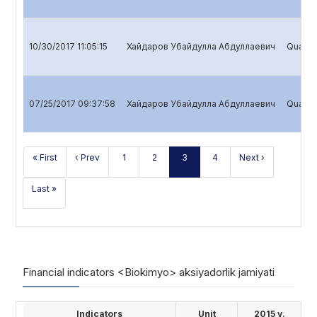
10/30/2017 11:05:15
Хайдаров Убайдулла Абдуллаевич
Quarter
07/25/2017 09:37:58
Хайдаров Убайдулла Абдуллаевич
Quarter
« First
‹ Prev
1
2
3
4
Next ›
Last »
Financial indicators <Biokimyo> aksiyadorlik jamiyati
Indicators
Unit
2015 y.