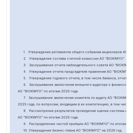
1.
Утверждение
регламента общего собрания акционеров АО “
B
2.
Утверждение состава счетной комиссии АО “BIOKIMYO
”
.
3.
Заслушивание отчета наблюдательного совета АО “BIOKIMYO
4.
Утверждение отчета председателя правления АО “BIOKIMYO
”
5.
Утверждение годового отчета, в том числе баланса, отчет о 
6.
Заслушивание заключения внешнего аудитора о финансовой
АО “BIOKIMYO
”
по итогам 2025 года.
7.
Заслушивание заключения комитета
по
аудит
у
АО “BIOKIMYO
”
2025 года, по вопросам, входящим в их компетенцию, в том числ
8.
Рассмотрение результатов проведения оценки системы кор
АО “BIOKIMYO
”
по итогам 202
5
года.
9.
Распределение чистой прибыли АО “BIOKIMYO
”
по итогам 20
10. Утверждение бизнес-плана АО “BIOKIMYO
”
на 202
6
год.