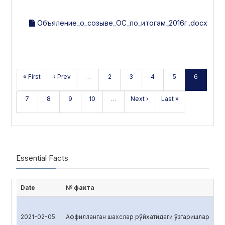
Объяление_о_созыве_ОС_по_итогам_2016г..docx
« First
‹ Prev
…
2
3
4
5
6
7
8
9
10
…
Next ›
Last »
Essential Facts
Date
№ факта
2021-02-05
Аффилланган шахслар рўйхатидаги ўзгаришлар