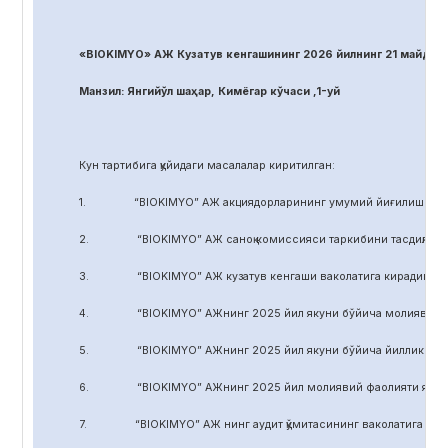
«BIOKIMYO» АЖ Кузатув кенгашининг 2026 йилнинг 21 майдаги
Манзил: Янгийўл шаҳар, Кимёгар кўчаси ,1-уй
Кун тартибига қуйидаги масалалар киритилган:
1. “BIOKIMYO” АЖ акциядорларининг умумий йиғилиши регл
2. “BIOKIMYO” АЖ саноқ комиссияси таркибини тасдиқлаш.
3. “BIOKIMYO” АЖ кузатув кенгаши ваколатига кирадиган маса
4. “BIOKIMYO” АЖнинг 2025 йил якуни бўйича молиявий-хўжал
5. “BIOKIMYO” АЖнинг 2025 йил якуни бўйича йиллик ҳисобот
6. “BIOKIMYO” АЖнинг 2025 йил молиявий фаолияти якуни бў
7. “BIOKIMYO” АЖ нинг аудит қўмитасининг ваколатига кирадиг