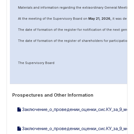
Materials and information regarding the extraordinary General Meeting 
At the meeting of the Supervisory Board on
May
2
1
, 202
6
,
it was decided
The date of formation of the register for notification of the next genera
The date of formation of the register of shareholders for participation 
The Supervisory Board
Prospectures and Other Information
Заключение_о_проведении_оценки_сис.КУ_за_9_мес.2
Заключение_о_проведении_оценки_сис.КУ_за_9_мес.2