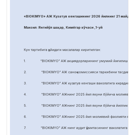
«BIOKIMYO» АЖ Кузатув кенгашининг 2026 йилнинг 21 майдаги
Манзил: Янгийўл шаҳар, Кимёгар кўчаси ,1-уй
Кун тартибига қуйидаги масалалар киритилган:
1. “BIOKIMYO” АЖ акциядорларининг умумий йиғилиши регл
2. “BIOKIMYO” АЖ саноқ комиссияси таркибини тасдиқлаш.
3. “BIOKIMYO” АЖ кузатув кенгаши ваколатига кирадиган маса
4. “BIOKIMYO” АЖнинг 2025 йил якуни бўйича молиявий-хўжал
5. “BIOKIMYO” АЖнинг 2025 йил якуни бўйича йиллик ҳисобот
6. “BIOKIMYO” АЖнинг 2025 йил молиявий фаолияти якуни бў
7. “BIOKIMYO” АЖ нинг аудит қўмитасининг ваколатига кирадиг