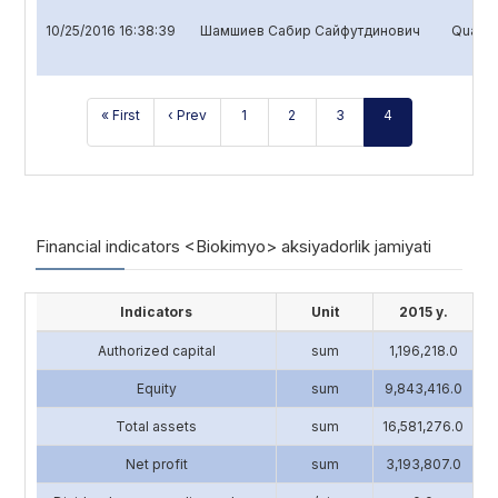
10/25/2016 16:38:39
Шамшиев Сабир Сайфутдинович
Quarter
« First
‹ Prev
1
2
3
4
Financial indicators <Biokimyo> aksiyadorlik jamiyati
Indicators
Unit
2015 y.
Authorized capital
sum
1,196,218.0
4
Equity
sum
9,843,416.0
13
Total assets
sum
16,581,276.0
17
Net profit
sum
3,193,807.0
2