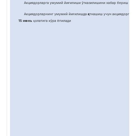
Акциядорларга умумий йиғилиши ўтказилишини хабар бериш учун
Акциядорларнинг умумий йиғилишда қатнашиш учун акциядорлар 
15 июнь
ҳолатига кўра ёпилади