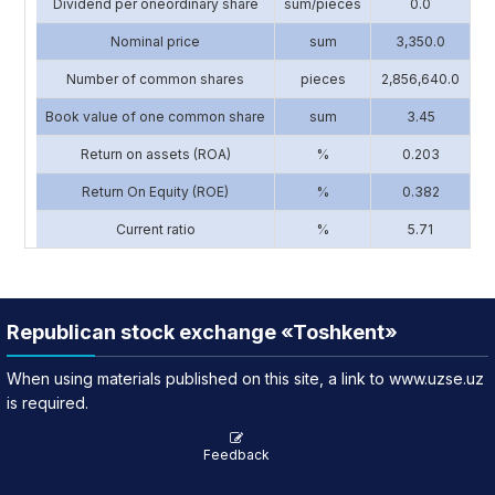
Dividend per oneordinary share
sum/pieces
0.0
Nominal price
sum
3,350.0
Number of common shares
pieces
2,856,640.0
1
Book value of one common share
sum
3.45
Return on assets (ROA)
%
0.203
Return On Equity (ROE)
%
0.382
Current ratio
%
5.71
Republican stock exchange «Toshkent»
When using materials published on this site, a link to www.uzse.uz
is required.
Feedback