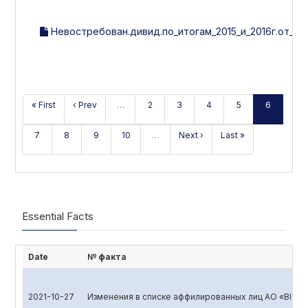
Невостребован.дивид.по_итогам_2015_и_2016г.от_28.0
« First
‹ Prev
…
2
3
4
5
6
7
8
9
10
…
Next ›
Last »
Essential Facts
Date
№ факта
2021-10-27
Изменения в списке аффилированных лиц АО «BIOK