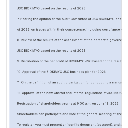
JSC BIOKIMYO based on the results of 202
5
.
7. Hearing the opinion of the Audit Committee of JSC BIOKIMYO on the r
of 202
5
, on issues within their competence, including compliance wit
8. Review of the results of the assessment of the corporate governanc
JSC BIOKIMYO based on the results of 202
5
.
9. Distribution of the net profit of BIOKIMYO JSC based on the results o
10. Approval of the BIOKIMYO JSC business plan for 202
6
.
11. On the definition of an audit organization for conducting a mandato
12. Approval of the
new
Charter and internal regulations of JSC BIOKIMY
Registration of shareholders begins at 9:00 a.m. on June
19
, 202
6
.
Shareholders can participate and vote at the general meeting of shareh
To register, you must present an identity document (passport), and a no