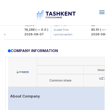
Togg
navig
Olmaliq KMK> AJ)
KFSK (<Kafolat sug'urta kompaniy
16,100
82
Open Price :
16,288
( — 0.0 )
83.91
( — 0.0 )
Quoted Price :
2026-08-07
2026-08-07
n :
Last transaction :
COMPANY INFORMATION
Issue's
UZ702
Common share
B
About Company