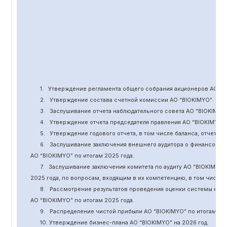
1.
Утверждение
регламента общего собрания акционеров АО “
B
2.
Утверждение состава счетной комиссии АО “BIOKIMYO
”
.
3.
Заслушивание отчета наблюдательного совета АО “BIOKIMYO
4.
Утверждение отчета председателя правления АО “BIOKIMYO
”
5.
Утверждение годового отчета, в том числе баланса, отчет о 
6.
Заслушивание заключения внешнего аудитора о финансовой
АО “BIOKIMYO
”
по итогам 2025 года.
7.
Заслушивание заключения комитета
по
аудит
у
АО “BIOKIMYO
”
2025 года, по вопросам, входящим в их компетенцию, в том числ
8.
Рассмотрение результатов проведения оценки системы кор
АО “BIOKIMYO
”
по итогам 202
5
года.
9.
Распределение чистой прибыли АО “BIOKIMYO
”
по итогам 20
10. Утверждение бизнес-плана АО “BIOKIMYO
”
на 202
6
год.