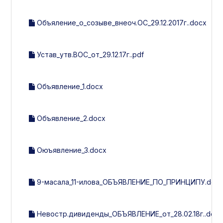
Объяление_о_созыве_внеоч.ОС_29.12.2017г..docx
Устав_утв.ВОС_от_29.12.17г..pdf
Объявление_1.docx
Объявление_2.docx
Оюъявление_3.docx
9-масала_11-илова_ОБЪЯВЛЕНИЕ_ПО_ПРИНЦИПУ.doc
Невостр.дивиденды_ОБЪЯВЛЕНИЕ_от_28.02.18г..docx