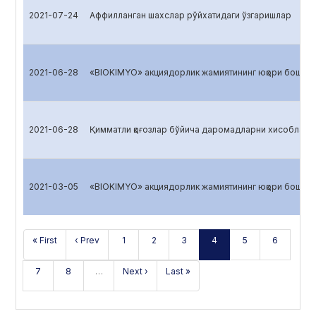
2021-07-24
Аффилланган шахслар рўйхатидаги ўзгаришлар
2021-06-28
«BIOKIMYO» акциядорлик жамиятининг юқори бошқарув
2021-06-28
Қимматли қоғозлар бўйича даромадларни хисоблаш
2021-03-05
«BIOKIMYO» акциядорлик жамиятининг юқори бошқарув
« First
‹ Prev
1
2
3
4
5
6
7
8
…
Next ›
Last »