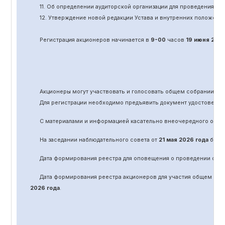
11.
Об определении аудиторской организации для проведения об
12. Утверждение новой редакции Устава и внутренних положени
Регистрация акционеров начинается в
9-00
часов
19 июня
202
Акционеры могут участвовать и голосовать общем собрании а
Для регистрации необходимо предъявить документ удостоверяю
С материалами и информацией касательно вне
очередного
обще
На заседании наблюдательного совета от
21 мая 2026 года
было 
Дата формирования реестра для оповещения о проведении
оче
Дата формирования реестра акционеров для участия общем соб
2026 года
.