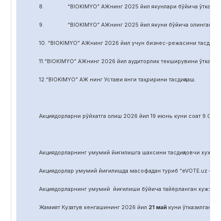
8. “BIOKIMYO” АЖнинг 2025 йил якунлари бўйича ўтказилган 
9. “BIOKIMYO” АЖнинг 2025 йил якуни бўйича олинган соф фой
10. “BIOKIMYO” АЖнинг 2026 йил учун бизнес-режасини тасдиқла
11.“BIOKIMYO” АЖнинг 2026 йил аудиторлик текширувини ўтказиш у
12.“BIOKIMYO” АЖ нинг Устави янги таҳририни тасдиқлаш.
Акциядорларни р
ў
йхатга олиш 2026 йил 19 июнь куни соат 9.00 д
Акциядорларнинг умумий йиғилишга шахсини тасдиқловчи хужжат,
Акциядорлар умумий йиғилишда масофадан туриб “eVOTE.uz – эл
Акциядорларнинг умумий йиғилиши бўйича тайёрланган хужжат
Жамият Кузатув кенгашининг 2026 йил
21
май
куни ўтказилган йиғ