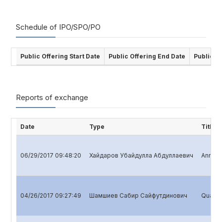
Schedule of IPO/SPO/PO
Public Offering Start Date
Public Offering End Date
Public O
Reports of exchange
Date
Type
Title
06/29/2017 09:48:20
Хайдаров Убайдулла Абдуллаевич
Annual 
04/26/2017 09:27:49
Шамшиев Сабир Сайфутдинович
Quarter